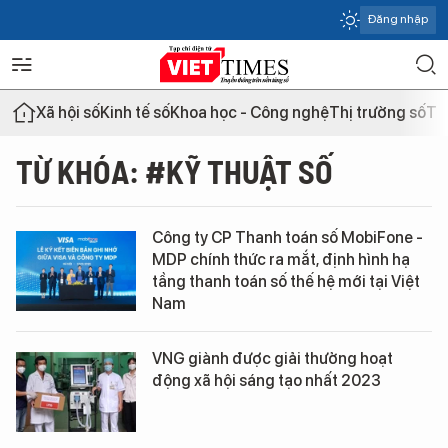
Đăng nhập
Xã hội số
Kinh tế số
Khoa học - Công nghệ
Thị trường số
Th
TỪ KHÓA: #KỸ THUẬT SỐ
Công ty CP Thanh toán số MobiFone -
MDP chính thức ra mắt, định hình hạ
tầng thanh toán số thế hệ mới tại Việt
Nam
VNG giành được giải thưởng hoạt
động xã hội sáng tạo nhất 2023