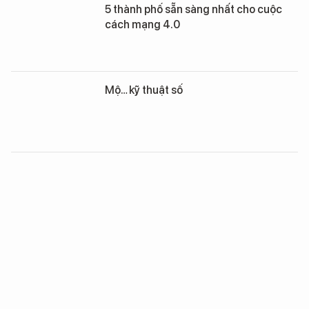
5 thành phố sẵn sàng nhất cho cuộc
cách mạng 4.0
Mộ… kỹ thuật số
Google.org sẽ đào tạo kỹ thuật số cho
30.000 nông dân Việt Nam
Video: Cận cảnh Robot Mỹ xây nhà
chỉ trong 14 giờ