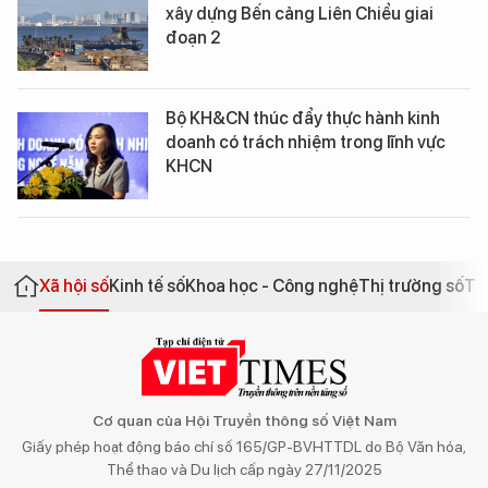
xây dựng Bến cảng Liên Chiểu giai
đoạn 2
Bộ KH&CN thúc đẩy thực hành kinh
doanh có trách nhiệm trong lĩnh vực
KHCN
Xã hội số
Kinh tế số
Khoa học - Công nghệ
Thị trường số
Th
Cơ quan của Hội Truyền thông số Việt Nam
Giấy phép hoạt động báo chí số 165/GP-BVHTTDL do Bộ Văn hóa,
Thể thao và Du lịch cấp ngày 27/11/2025