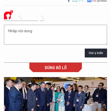
Ý KIẾN CỦA BẠN
Gửi ý kiến
ĐỪNG BỎ LỠ