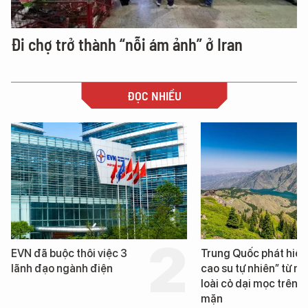
Đi chợ trở thành “nỗi ám ảnh” ở Iran
ĐỌC NHIỀU
 buộc thôi việc 3
Trung Quốc phát hiện “mỏ
đạo ngành điện
cao su tự nhiên” từ một
loài cỏ dại mọc trên đất
mặn