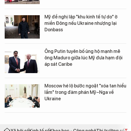
Mỹ đề nghị lập "khu kinh tế tự do" ở
miền Đông nếu Ukraine nhượng lại
Donbass
Ông Putin tuyên bố ủng hộ mạnh mẽ
ông Maduro giữa lúc Mỹ đưa hạm đội
áp sát Caribe
Moscow hé lộ bước ngoặt "xóa tan hiểu
lầm" trong đàm phán Mỹ–Nga về
Ukraine
Xã hội số
Kinh tế số
Khoa học - Công nghệ
Thị trường số
Th