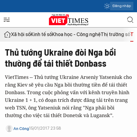
Đăng nhập
Xã hội số
Kinh tế số
Khoa học - Công nghệ
Thị trường số
Th
Thủ tướng Ukraine đòi Nga bồi
thường để tái thiết Donbass
VietTimes -- Thủ tướng Ukraine Arseniy Yatseniuk cho
rằng Kiev sẽ yêu cầu Nga bồi thường tiền để tái thiết
Donbass. Trong cuộc phỏng vấn với kênh truyền hình
Ukraine 1 + 1, có đoạn trích được đăng tải trên trang
web TSN, ông Yatseniuk nói rằng "Nga phải bồi
thường cho việc tái thiết Donetsk và Lugansk”.
15/01/2017 23:58
An Công