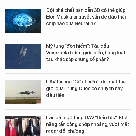
Đột phá chất bán dẫn 3D có thể giúp
Elon Musk giải quyết vấn đề đào thải
chip não của Neuralink
Mỹ tung “đòn hiểm”: Tàu dầu
Venezuela bị bắt giữa biển, hàng loạt
tàu khác sắp chung số phận?
UAV tàu mẹ “Cửu Thiên” lớn nhất thế
giới của Trung Quốc có chuyến bay
đầu tiên
Iran bất ngờ tung UAV "thần tốc": Khả
năng tấn công chớp nhoáng, vượt mặt
radar đối phương