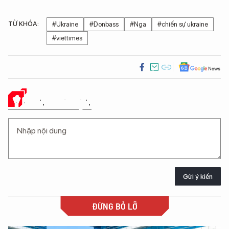
TỪ KHÓA:
#Ukraine
#Donbass
#Nga
#chiến sự ukraine
#viettimes
Ý KIẾN CỦA BẠN
Gửi ý kiến
ĐỪNG BỎ LỠ