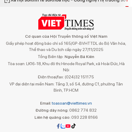
Cơ quan của Hội Truyền thông số Việt Nam
Giấy phép hoạt động báo chí số 165/GP-BVHTTDL do Bộ Văn hóa,
Thể thao và Du lịch cấp ngày 27/11/2025
Tổng Biên tập:
Nguyễn Bá Kiên
Tòa soạn: LK16-18, Khu đô thị Hinode Royal Park, xã Hoài Đức, Hà
Nội
Điện thoại/fax: (024)32 151175
VP đại diện tại miền Nam: Tầng 3, số 54, đường C1, phường Tân
Bình, TP.HCM
Email:
toasoan@viettimes.vn
Đường dây nóng:
0862 774 832
Liên hệ quảng cáo:
093 228 8166