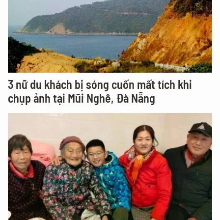
3 nữ du khách bị sóng cuốn mất tích khi
chụp ảnh tại Mũi Nghê, Đà Nẵng