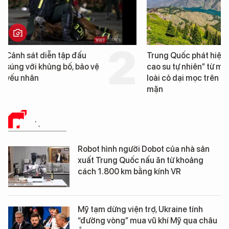
Trung Quốc phát hiện “mỏ
Loạt dự án bất động 
cao su tự nhiên” từ một
Đà Nẵng sắp bị kiểm t
loài cỏ dại mọc trên đất
mặn
PHÂN TÍCH
Robot hình người Dobot của nhà sản
xuất Trung Quốc nấu ăn từ khoảng
cách 1.800 km bằng kính VR
Mỹ tạm dừng viện trợ, Ukraine tính
“đường vòng” mua vũ khí Mỹ qua châu