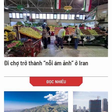
Đi chợ trở thành “nỗi ám ảnh” ở Iran
ĐỌC NHIỀU