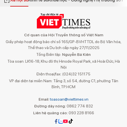
Cơ quan của Hội Truyền thông số Việt Nam
Giấy phép hoạt động báo chí số 165/GP-BVHTTDL do Bộ Văn hóa,
Thể thao và Du lịch cấp ngày 27/11/2025
Tổng Biên tập:
Nguyễn Bá Kiên
Tòa soạn: LK16-18, Khu đô thị Hinode Royal Park, xã Hoài Đức, Hà
Nội
Điện thoại/fax: (024)32 151175
VP đại diện tại miền Nam: Tầng 3, số 54, đường C1, phường Tân
Bình, TP.HCM
Email:
toasoan@viettimes.vn
Đường dây nóng:
0862 774 832
Liên hệ quảng cáo:
093 228 8166