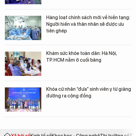
Hàng loạt chính sách mới về hiến tạng:
Người hiến và thân nhân sẽ được ưu
tiên ghép
Khám sức khỏe toàn dân: Hà Nội,
TP.HCM nằm ở cuối bảng
Khóa cử nhân “đưa” sinh viên y từ giảng
đường ra cộng đồng
Xã hội số
Kinh tế số
Khoa học - Công nghệ
Thị trường số
Th