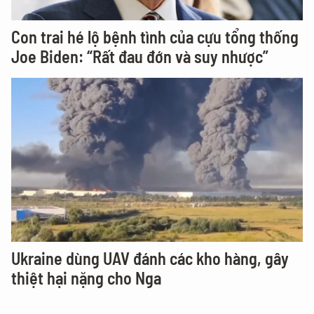
Con trai hé lộ bệnh tình của cựu tổng thống
Joe Biden: “Rất đau đớn và suy nhược”
Ukraine dùng UAV đánh các kho hàng, gây
thiệt hại nặng cho Nga