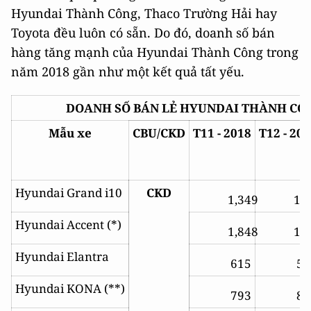
Hyundai Thành Công, Thaco Trường Hải hay
Toyota đều luôn có sẵn. Do đó, doanh số bán
hàng tăng mạnh của Hyundai Thành Công trong
năm 2018 gần như một kết quả tất yếu.
DOANH SỐ BÁN LẺ HYUNDAI THÀNH CÔ
Mẫu xe
CBU/CKD
T11 - 2018
T12 - 20
Hyundai Grand i10
CKD
1,349
1,
Hyundai Accent (*)
1,848
1,
Hyundai Elantra
615
55
Hyundai KONA (**)
793
85