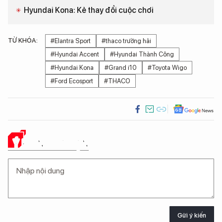
Hyundai Kona: Kẻ thay đổi cuộc chơi
TỪ KHÓA:
#Elantra Sport
#thaco trường hải
#Hyundai Accent
#Hyundai Thành Công
#Hyundai Kona
#Grand i10
#Toyota Wigo
#Ford Ecosport
#THACO
Ý KIẾN CỦA BẠN
Gửi ý kiến