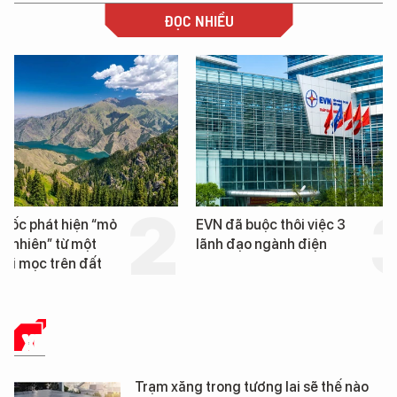
ĐỌC NHIỀU
EVN đã buộc thôi việc 3
Loạt dự án bất động 
lãnh đạo ngành điện
Đà Nẵng sắp bị kiểm t
XE
Trạm xăng trong tương lai sẽ thế nào