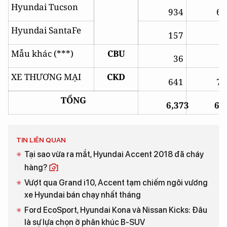
Hyundai Tucson
934
60
Hyundai SantaFe
157
3
Mẫu khác (***)
CBU
36
3
XE THƯƠNG MẠI
CKD
641
75
TỔNG
6,373
6,
TIN LIÊN QUAN
Tại sao vừa ra mắt, Hyundai Accent 2018 đã cháy
hàng?
Vượt qua Grand i10, Accent tạm chiếm ngôi vương
xe Hyundai bán chạy nhất tháng
Ford EcoSport, Hyundai Kona và Nissan Kicks: Đâu
là sự lựa chọn ở phân khúc B-SUV