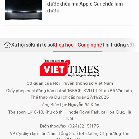
được điều mà Apple Car chưa làm
được
Xã hội số
Kinh tế số
Khoa học - Công nghệ
Thị trường số
Th
Cơ quan của Hội Truyền thông số Việt Nam
Giấy phép hoạt động báo chí số 165/GP-BVHTTDL do Bộ Văn hóa,
Thể thao và Du lịch cấp ngày 27/11/2025
Tổng Biên tập:
Nguyễn Bá Kiên
Tòa soạn: LK16-18, Khu đô thị Hinode Royal Park, xã Hoài Đức, Hà
Nội
Điện thoại/fax: (024)32 151175
VP đại diện tại miền Nam: Tầng 3, số 54, đường C1, phường Tân