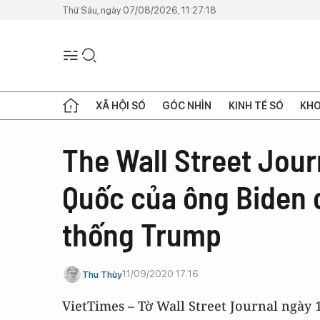
Thứ Sáu, ngày 07/08/2026, 11:27:18
XÃ HỘI SỐ
GÓC NHÌN
KINH TẾ SỐ
KHO
The Wall Street Jour
Quốc của ông Biden 
thống Trump
11/09/2020 17:16
Thu Thủy
VietTimes – Tờ Wall Street Journal ngày 