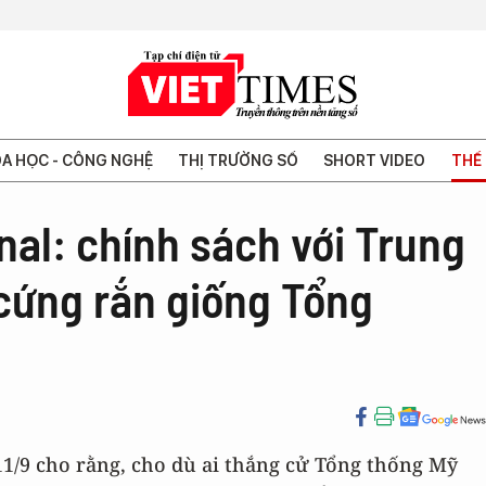
A HỌC - CÔNG NGHỆ
THỊ TRƯỜNG SỐ
SHORT VIDEO
THẾ 
nal: chính sách với Trung
cứng rắn giống Tổng
11/9 cho rằng, cho dù ai thắng cử Tổng thống Mỹ