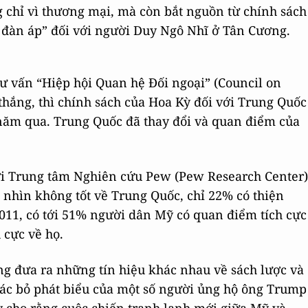
g chỉ vì thương mại, mà còn bắt nguồn từ chính sách
 đàn áp” đối với người Duy Ngô Nhĩ ở Tân Cương.
tư vấn “Hiệp hội Quan hệ Đối ngoại” (Council on
i thắng, thì chính sách của Hoa Kỳ đối với Trung Quốc
 năm qua. Trung Quốc đã thay đổi và quan điểm của
ởi Trung tâm Nghiên cứu Pew (Pew Research Center)
nhìn không tốt về Trung Quốc, chỉ 22% có thiện
011, có tới 51% người dân Mỹ có quan điểm tích cực
 cực về họ.
ng đưa ra những tín hiệu khác nhau về sách lược và
bác bỏ phát biểu của một số người ủng hộ ông Trump