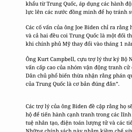
khẩu từ Trung Quốc, áp dụng các hành độ
lực lên các nước đồng minh để họ tránh 
Các cố vấn của ông Joe Biden chỉ ra rằng
và cả hai đều coi Trung Quốc là một đối t
khi chính phủ Mỹ thay đổi vào tháng 1 năm
Ông Kurt Campbell, cựu trợ lý thư ký Bộ N
vấn cấp cao của nhóm vận động tranh cử c
Dân chủ phổ biến thừa nhận rằng phán q
của Trung Quốc là cơ bản đúng đắn”.
Các trợ lý của ông Biden đề cập rằng họ 
hộ để tiến hành cạnh tranh trong các lĩnh
tuệ nhân tạo, điện toán lượng tử và các t
Những chính sách này nhằm kiềm chế sức