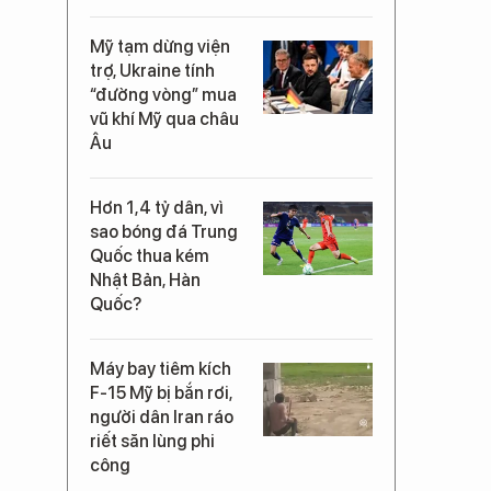
Mỹ tạm dừng viện
trợ, Ukraine tính
“đường vòng” mua
vũ khí Mỹ qua châu
Âu
Hơn 1,4 tỷ dân, vì
sao bóng đá Trung
Quốc thua kém
Nhật Bản, Hàn
Quốc?
Máy bay tiêm kích
F-15 Mỹ bị bắn rơi,
người dân Iran ráo
riết săn lùng phi
công