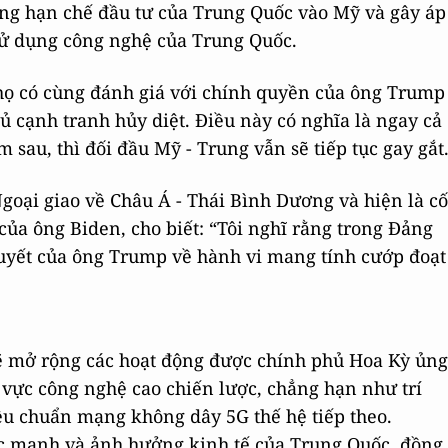
ng hạn chế đầu tư của Trung Quốc vào Mỹ và gây áp
sử dụng công nghệ của Trung Quốc.
 họ có cùng đánh giá với chính quyền của ông Trump
hủ cạnh tranh hủy diệt. Điều này có nghĩa là ngay cả
 sau, thì đối đầu Mỹ - Trung vẫn sẽ tiếp tục gay gắt
goại giao về Châu Á - Thái Bình Dương và hiện là cố
ủa ông Biden, cho biết: “Tôi nghĩ rằng trong Đảng
uyết của ông Trump về hành vi mang tính cướp đoạt
sẽ mở rộng các hoạt động được chính phủ Hoa Kỳ ủng
 vực công nghệ cao chiến lược, chẳng hạn như trí
iêu chuẩn mạng không dây 5G thế hệ tiếp theo.
 mạnh và ảnh hưởng kinh tế của Trung Quốc, đồng