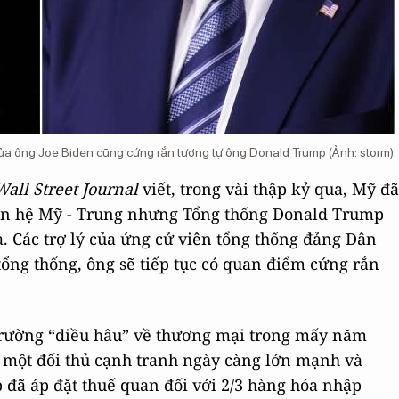
ủa ông Joe Biden cũng cứng rắn tương tự ông Donald Trump (Ảnh: storm).
Wall Street Journal
viết, trong vài thập kỷ qua, Mỹ đã
uan hệ Mỹ - Trung nhưng Tổng thống Donald Trump
. Các trợ lý của ứng cử viên tổng thống đảng Dân
tổng thống, ông sẽ tiếp tục có quan điểm cứng rắn
trường “diều hâu” về thương mại trong mấy năm
à một đối thủ cạnh tranh ngày càng lớn mạnh và
đã áp đặt thuế quan đối với 2/3 hàng hóa nhập