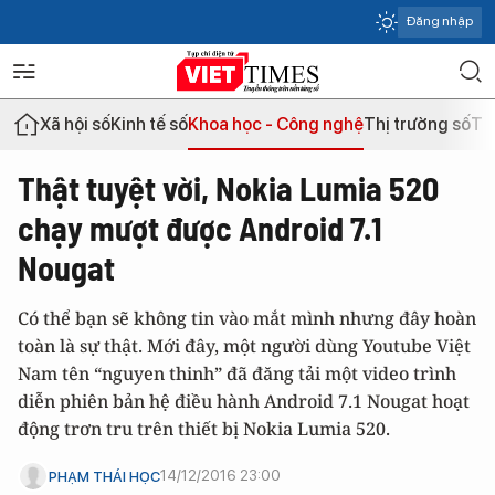
Đăng nhập
Xã hội số
Kinh tế số
Khoa học - Công nghệ
Thị trường số
Th
Thật tuyệt vời, Nokia Lumia 520
chạy mượt được Android 7.1
Nougat
Có thể bạn sẽ không tin vào mắt mình nhưng đây hoàn
toàn là sự thật. Mới đây, một người dùng Youtube Việt
Nam tên “nguyen thinh” đã đăng tải một video trình
diễn phiên bản hệ điều hành Android 7.1 Nougat hoạt
động trơn tru trên thiết bị Nokia Lumia 520.
14/12/2016 23:00
PHẠM THÁI HỌC