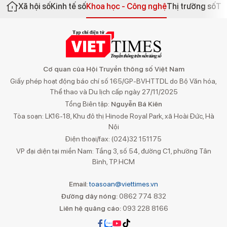
Xã hội số
Kinh tế số
Khoa học - Công nghệ
Thị trường số
Th
Cơ quan của Hội Truyền thông số Việt Nam
Giấy phép hoạt động báo chí số 165/GP-BVHTTDL do Bộ Văn hóa,
Thể thao và Du lịch cấp ngày 27/11/2025
Tổng Biên tập:
Nguyễn Bá Kiên
Tòa soạn: LK16-18, Khu đô thị Hinode Royal Park, xã Hoài Đức, Hà
Nội
Điện thoại/fax: (024)32 151175
VP đại diện tại miền Nam: Tầng 3, số 54, đường C1, phường Tân
Bình, TP.HCM
Email:
toasoan@viettimes.vn
Đường dây nóng:
0862 774 832
Liên hệ quảng cáo:
093 228 8166