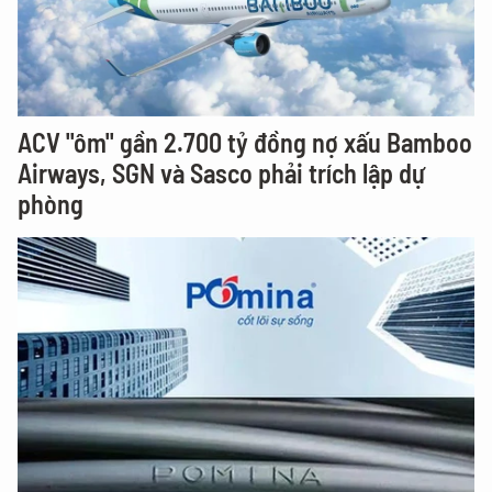
ACV "ôm" gần 2.700 tỷ đồng nợ xấu Bamboo
Airways, SGN và Sasco phải trích lập dự
phòng