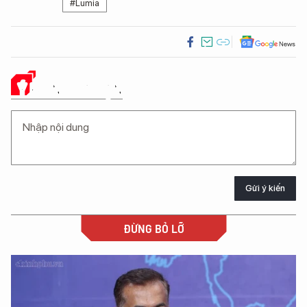
#Lumia
Ý KIẾN CỦA BẠN
Gửi ý kiến
ĐỪNG BỎ LỠ