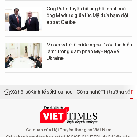
Ông Putin tuyên bố ủng hộ mạnh mẽ
ông Maduro giữa lúc Mỹ đưa hạm đội
áp sát Caribe
Moscow hé lộ bước ngoặt "xóa tan hiểu
lầm" trong đàm phán Mỹ–Nga về
Ukraine
Xã hội số
Kinh tế số
Khoa học - Công nghệ
Thị trường số
Th
Cơ quan của Hội Truyền thông số Việt Nam