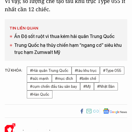
Vì vậy, số lượng chế tạo tàu khu trục Type 055 ít
nhất cần 12 chiếc.
TIN LIÊN QUAN
Ấn Độ sốt ruột vì thua kém hải quân Trung Quốc
Trung Quốc hạ thủy chiến hạm “ngang cơ” siêu khu
trục hạm Zumwalt Mỹ
TỪ KHÓA:
#Hải quân Trung Quốc
#tàu khu trục
#Type 055
#sức mạnh
#mục đích
#biên chế
#cụm chiến đấu tàu sân bay
#Mỹ
#Nhật Bản
#Hàn Quốc
Ý KIẾN CỦA BẠN