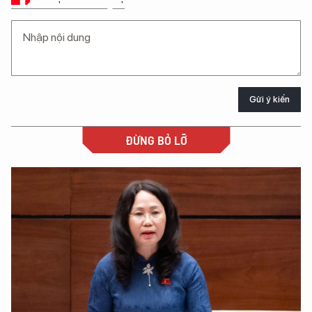
Gửi ý kiến
ĐỪNG BỎ LỠ