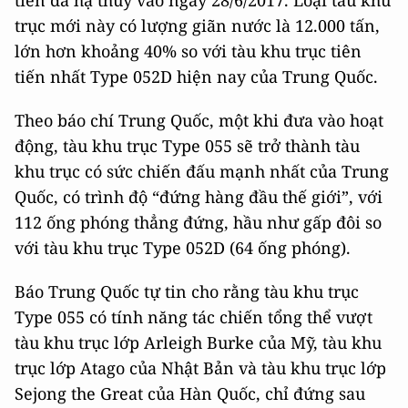
tiên đã hạ thủy vào ngày 28/6/2017. Loại tàu khu
trục mới này có lượng giãn nước là 12.000 tấn,
lớn hơn khoảng 40% so với tàu khu trục tiên
tiến nhất Type 052D hiện nay của Trung Quốc.
Theo báo chí Trung Quốc, một khi đưa vào hoạt
động, tàu khu trục Type 055 sẽ trở thành tàu
khu trục có sức chiến đấu mạnh nhất của Trung
Quốc, có trình độ “đứng hàng đầu thế giới”, với
112 ống phóng thẳng đứng, hầu như gấp đôi so
với tàu khu trục Type 052D (64 ống phóng).
Báo Trung Quốc tự tin cho rằng tàu khu trục
Type 055 có tính năng tác chiến tổng thể vượt
tàu khu trục lớp Arleigh Burke của Mỹ, tàu khu
trục lớp Atago của Nhật Bản và tàu khu trục lớp
Sejong the Great của Hàn Quốc, chỉ đứng sau