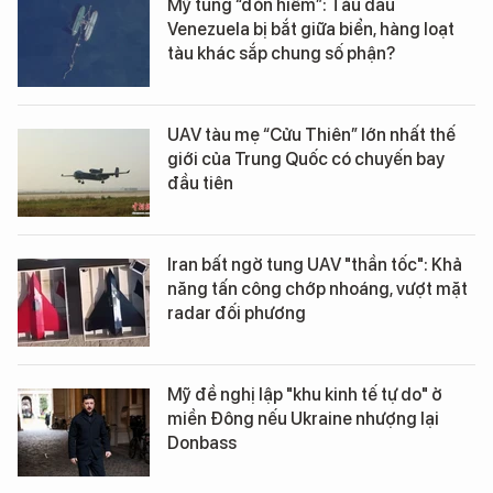
Mỹ tung “đòn hiểm”: Tàu dầu
Venezuela bị bắt giữa biển, hàng loạt
tàu khác sắp chung số phận?
UAV tàu mẹ “Cửu Thiên” lớn nhất thế
giới của Trung Quốc có chuyến bay
đầu tiên
Iran bất ngờ tung UAV "thần tốc": Khả
năng tấn công chớp nhoáng, vượt mặt
radar đối phương
Mỹ đề nghị lập "khu kinh tế tự do" ở
miền Đông nếu Ukraine nhượng lại
Donbass