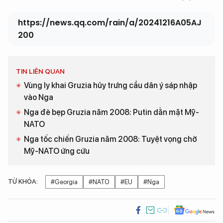
Georgia sẽ sớm được ổn định.
Theo QQnews
https://news.qq.com/rain/a/20241216A05AJ
200
TIN LIÊN QUAN
Vùng ly khai Gruzia hủy trưng cầu dân ý sáp nhập
vào Nga
Nga đè bẹp Gruzia năm 2008: Putin dằn mặt Mỹ-
NATO
Nga tốc chiến Gruzia năm 2008: Tuyệt vọng chờ
Mỹ-NATO ứng cứu
TỪ KHÓA:
#Georgia
#NATO
#EU
#Nga