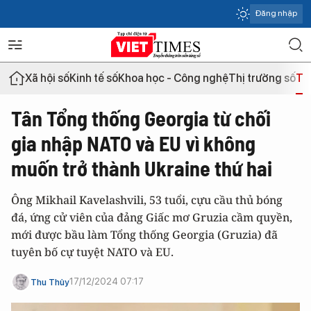
Đăng nhập
Xã hội số
Kinh tế số
Khoa học - Công nghệ
Thị trường số
Th
Tân Tổng thống Georgia từ chối
gia nhập NATO và EU vì không
muốn trở thành Ukraine thứ hai
Ông Mikhail Kavelashvili, 53 tuổi, cựu cầu thủ bóng
đá, ứng cử viên của đảng Giấc mơ Gruzia cầm quyền,
mới được bầu làm Tổng thống Georgia (Gruzia) đã
tuyên bố cự tuyệt NATO và EU.
17/12/2024 07:17
Thu Thủy