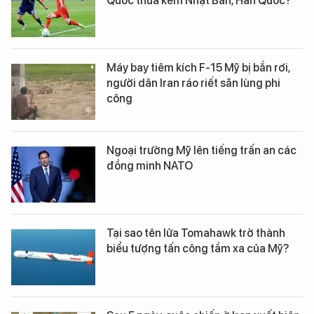
Hơn 1,4 tỷ dân, vì sao bóng đá Trung
Quốc thua kém Nhật Bản, Hàn Quốc?
Máy bay tiêm kích F-15 Mỹ bị bắn rơi,
người dân Iran ráo riết săn lùng phi
công
Ngoại trưởng Mỹ lên tiếng trấn an các
đồng minh NATO
Tại sao tên lửa Tomahawk trở thành
biểu tượng tấn công tầm xa của Mỹ?