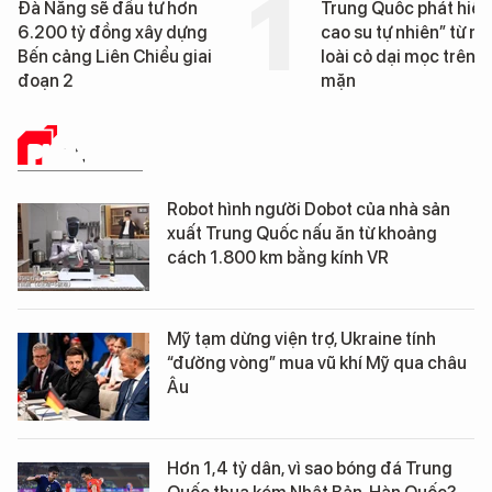
Đà Nẵng sẽ đầu tư hơn
Trung Quốc phát hiện
6.200 tỷ đồng xây dựng
cao su tự nhiên” từ m
Bến cảng Liên Chiểu giai
loài cỏ dại mọc trên đ
đoạn 2
mặn
PHÂN TÍCH
Robot hình người Dobot của nhà sản
xuất Trung Quốc nấu ăn từ khoảng
cách 1.800 km bằng kính VR
Mỹ tạm dừng viện trợ, Ukraine tính
“đường vòng” mua vũ khí Mỹ qua châu
Âu