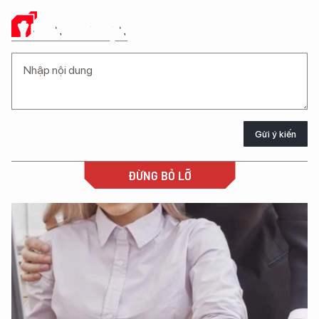
Ý KIẾN CỦA BẠN
Gửi ý kiến
ĐỪNG BỎ LỠ