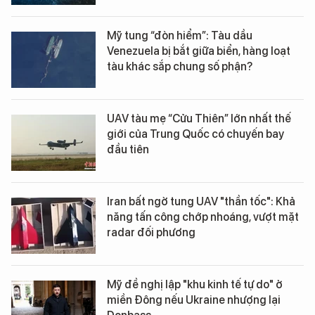
Elon Musk giải quyết vấn đề đào thải
chip não của Neuralink
Mỹ tung “đòn hiểm”: Tàu dầu
Venezuela bị bắt giữa biển, hàng loạt
tàu khác sắp chung số phận?
UAV tàu mẹ “Cửu Thiên” lớn nhất thế
giới của Trung Quốc có chuyến bay
đầu tiên
Iran bất ngờ tung UAV "thần tốc": Khả
năng tấn công chớp nhoáng, vượt mặt
radar đối phương