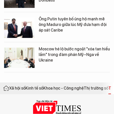
Mỹ đề nghị lập "khu kinh tế tự do" ở
miền Đông nếu Ukraine nhượng lại
Donbass
Ông Putin tuyên bố ủng hộ mạnh mẽ
ông Maduro giữa lúc Mỹ đưa hạm đội
áp sát Caribe
Moscow hé lộ bước ngoặt "xóa tan hiểu
lầm" trong đàm phán Mỹ–Nga về
Ukraine
Xã hội số
Kinh tế số
Khoa học - Công nghệ
Thị trường số
Th