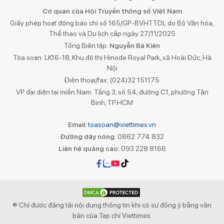
Cơ quan của Hội Truyền thông số Việt Nam
Giấy phép hoạt động báo chí số 165/GP-BVHTTDL do Bộ Văn hóa,
Thể thao và Du lịch cấp ngày 27/11/2025
Tổng Biên tập:
Nguyễn Bá Kiên
Tòa soạn: LK16-18, Khu đô thị Hinode Royal Park, xã Hoài Đức, Hà
Nội
Điện thoại/fax: (024)32 151175
VP đại diện tại miền Nam: Tầng 3, số 54, đường C1, phường Tân
Bình, TP.HCM
Email:
toasoan@viettimes.vn
Đường dây nóng:
0862 774 832
Liên hệ quảng cáo:
093 228 8166