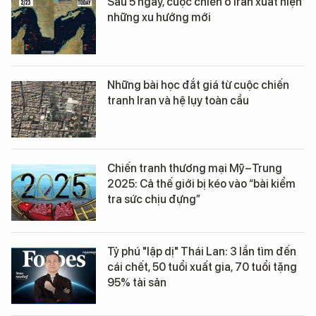
Sau 5 ngày, cuộc chiến ở Iran xuất hiện
những xu hướng mới
Những bài học đắt giá từ cuộc chiến
tranh Iran và hệ lụy toàn cầu
Chiến tranh thương mại Mỹ–Trung
2025: Cả thế giới bị kéo vào “bài kiểm
tra sức chịu đựng”
Tỷ phú "lập dị" Thái Lan: 3 lần tìm đến
cái chết, 50 tuổi xuất gia, 70 tuổi tặng