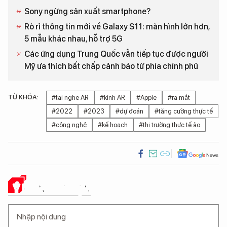
Sony ngừng sản xuất smartphone?
Rò rỉ thông tin mới về Galaxy S11: màn hình lớn hơn,
5 mẫu khác nhau, hỗ trợ 5G
Các ứng dụng Trung Quốc vẫn tiếp tục được người
Mỹ ưa thích bất chấp cảnh báo từ phía chính phủ
TỪ KHÓA:
#tai nghe AR
#kính AR
#Apple
#ra mắt
#2022
#2023
#dự đoán
#tăng cường thực tế
#công nghệ
#kế hoạch
#thị trường thực tế ảo
Ý KIẾN CỦA BẠN