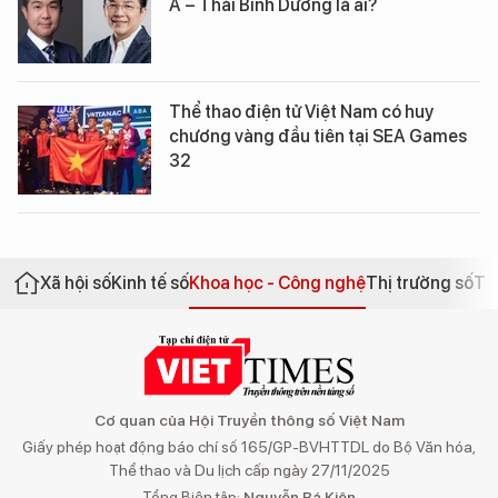
Á – Thái Bình Dương là ai?
Thể thao điện tử Việt Nam có huy
chương vàng đầu tiên tại SEA Games
32
Xã hội số
Kinh tế số
Khoa học - Công nghệ
Thị trường số
Th
Cơ quan của Hội Truyền thông số Việt Nam
Giấy phép hoạt động báo chí số 165/GP-BVHTTDL do Bộ Văn hóa,
Thể thao và Du lịch cấp ngày 27/11/2025
Tổng Biên tập:
Nguyễn Bá Kiên