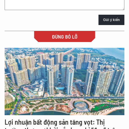
Gửi ý kiến
ĐỪNG BỎ LỠ
Lợi nhuận bất động sản tăng vọt: Thị