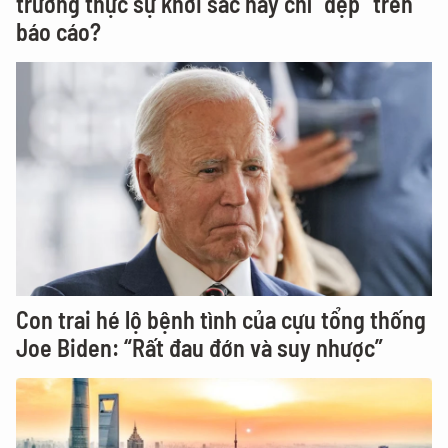
trường thực sự khởi sắc hay chỉ “đẹp” trên
báo cáo?
Con trai hé lộ bệnh tình của cựu tổng thống
Joe Biden: “Rất đau đớn và suy nhược”