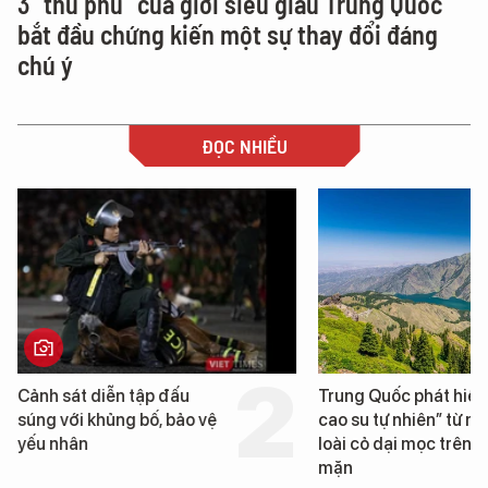
3 “thủ phủ” của giới siêu giàu Trung Quốc
bắt đầu chứng kiến một sự thay đổi đáng
chú ý
ĐỌC NHIỀU
Cảnh sát diễn tập đấu
Trung Quốc phát hiện
súng với khủng bố, bảo vệ
cao su tự nhiên” từ m
yếu nhân
loài cỏ dại mọc trên đ
mặn