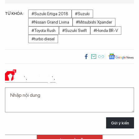
TỪ KHÓA:
#Suzuki Ertiga 2018
#Suzuki
#Nissan Grand Livina
#Mitsubishi Xpander
#Toyota Rush
#Suzuki Swift
#Honda BR-V
#turbo diesel
Ý KIẾN CỦA BẠN
Gửi ý kiến