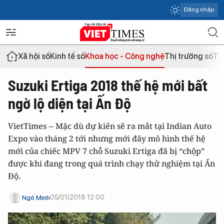
Đăng nhập
Xã hội số
Kinh tế số
Khoa học - Công nghệ
Thị trường số
Th
Suzuki Ertiga 2018 thế hệ mới bất
ngờ lộ diện tại Ấn Độ
VietTimes -- Mặc dù dự kiến sẽ ra mắt tại Indian Auto
Expo vào tháng 2 tới nhưng mới đây mô hình thế hệ
mới của chiếc MPV 7 chỗ Suzuki Ertiga đã bị “chộp”
được khi đang trong quá trình chạy thử nghiệm tại Ấn
Độ.
05/01/2018 12:00
Ngô Minh