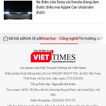
Xe điện của Sony và Honda đang làm
được điều mà Apple Car chưa làm
được
Xã hội số
Kinh tế số
Khoa học - Công nghệ
Thị trường số
Th
Cơ quan của Hội Truyền thông số Việt Nam
Giấy phép hoạt động báo chí số 165/GP-BVHTTDL do Bộ Văn hóa,
Thể thao và Du lịch cấp ngày 27/11/2025
Tổng Biên tập:
Nguyễn Bá Kiên
Tòa soạn: LK16-18, Khu đô thị Hinode Royal Park, xã Hoài Đức, Hà
Nội
Điện thoại/fax: (024)32 151175
VP đại diện tại miền Nam: Tầng 3, số 54, đường C1, phường Tân