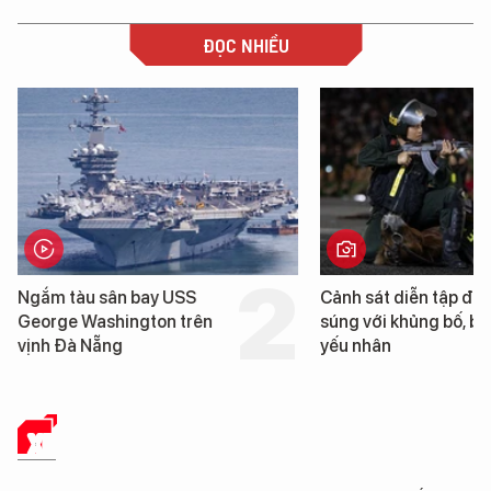
ĐỌC NHIỀU
Ngắm tàu sân bay USS
Cảnh sát diễn tập đấ
George Washington trên
súng với khủng bố, bả
vịnh Đà Nẵng
yếu nhân
XE