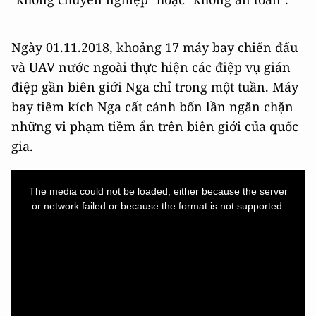
Ngày 01.11.2018, khoảng 17 máy bay chiến đấu
và UAV nước ngoài thực hiện các điệp vụ gián
điệp gần biên giới Nga chỉ trong một tuần. Máy
bay tiêm kích Nga cất cánh bốn lần ngăn chặn
những vi phạm tiềm ẩn trên biên giới của quốc
gia.
This
is
a
The media could not be loaded, either because the server
modal
window.
or network failed or because the format is not supported.