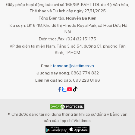
Giấy phép hoạt động báo chí số 165/GP-BVHTTDL do Bộ Văn hóa,
Thể thao và Du lịch cấp ngày 27/11/2025
Tổng Biên tập:
Nguyễn Bá Kiên
Tòa soạn: LK16-18, Khu đô thị Hinode Royal Park, xã Hoài Đức, Hà
Nội
Điện thoại/fax: (024)32 151175
VP đại diện tại miền Nam: Tầng 3, số 54, đường C1, phường Tân
Bình, TP.HCM
Email:
toasoan@viettimes.vn
Đường dây nóng:
0862 774 832
Liên hệ quảng cáo:
093 228 8166
® Chỉ được đăng tải nội dung thông tin khi có sự đồng ý bằng văn
bản của Tạp chí Viettimes.