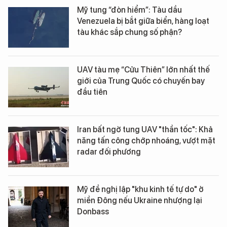
Mỹ tung “đòn hiểm”: Tàu dầu
Venezuela bị bắt giữa biển, hàng loạt
tàu khác sắp chung số phận?
UAV tàu mẹ “Cửu Thiên” lớn nhất thế
giới của Trung Quốc có chuyến bay
đầu tiên
Iran bất ngờ tung UAV "thần tốc": Khả
năng tấn công chớp nhoáng, vượt mặt
radar đối phương
Mỹ đề nghị lập "khu kinh tế tự do" ở
miền Đông nếu Ukraine nhượng lại
Donbass