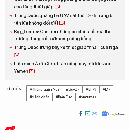
cho tăng thiết giáp
Trung Quốc quảng bá UAV sát thủ CH-5 trang bị
tên lửa không đối đất
Big_Trends: Cần tìm những cổ phiếu tốt mà thị
trường đang đối xử không công bằng
Trung Quốc trưng bày xe thiết giáp “nhái” của Nga
Liên minh Ả rập Xê-út tấn công quy mô lớn vào
Yemen
TỪ KHÓA:
#Không quân Nga
#Su-27
#EP-3
#Mỹ
#đánh chặn
#Biển Đen
#viettimes