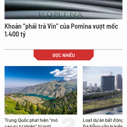
Khoản “phải trả Vin” của Pomina vượt mốc
1.400 tỷ
ĐỌC NHIỀU
Trung Quốc phát hiện “mỏ
Loạt dự án bất động 
cao su tự nhiên” từ một
Đà Nẵng sắp bị kiểm t