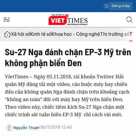
Đăng nhập
Xã hội số
Kinh tế số
Khoa học - Công nghệ
Thị trường số
Th
Su-27 Nga đánh chặn EP-3 Mỹ trên
không phận biển Đen
VietTimes -- Ngày 05.11.2018, tài khoản Twitter Hải
quân Mỹ đăng tải một video, cáo buộc máy bay chiến
đấu của không quân Nga đánh chặn trên khoảng cạch
“không an toàn” đối với máy bay Mỹ trên biển Đen.
Theo video này, chiếc tiêm kích Su-27 Nga chặn một
chiếc trinh sát tuần biển EP-3 Mỹ chỉ cách vài mét.
06/11/2018 12:46
Nguyễn Thuận