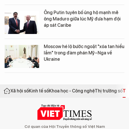
Ông Putin tuyên bố ủng hộ mạnh mẽ
ông Maduro giữa lúc Mỹ đưa hạm đội
áp sát Caribe
Moscow hé lộ bước ngoặt "xóa tan hiểu
lầm" trong đàm phán Mỹ–Nga về
Ukraine
Xã hội số
Kinh tế số
Khoa học - Công nghệ
Thị trường số
Th
Cơ quan của Hội Truyền thông số Việt Nam