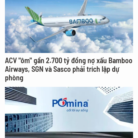
ACV "ôm" gần 2.700 tỷ đồng nợ xấu Bamboo
Airways, SGN và Sasco phải trích lập dự
phòng