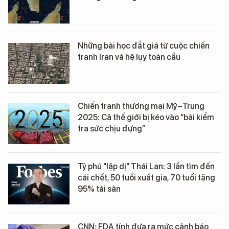
Những bài học đắt giá từ cuộc chiến
tranh Iran và hệ lụy toàn cầu
Chiến tranh thương mại Mỹ–Trung
2025: Cả thế giới bị kéo vào “bài kiểm
tra sức chịu đựng”
Tỷ phú "lập dị" Thái Lan: 3 lần tìm đến
cái chết, 50 tuổi xuất gia, 70 tuổi tặng
95% tài sản
CNN: FDA tính đưa ra mức cảnh báo