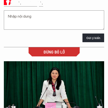
Ý KIẾN CỦA BẠN
Gửi ý kiến
ĐỪNG BỎ LỠ