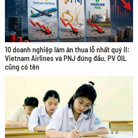
10 doanh nghiệp làm ăn thua lỗ nhất quý II:
Vietnam Airlines và PNJ đứng đầu, PV OIL
cũng có tên