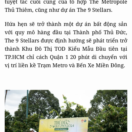
tuyệt tác cuối cùng của tổ hợp The Metropole
Thủ Thiêm, cũng như dự án The 9 Stellars.
Hứa hẹn sẽ trở thành một dự án bất động sản
với quy mô hàng đầu tại Thành phố Thủ Đức,
The 9 Stellars được định hướng sẽ phát triển trở
thành Khu Đô Thị TOD Kiểu Mẫu Đầu tiên tại
TP.HCM chỉ cách Quận 1 20 phút di chuyển với
vị trí liền kề Trạm Metro và Bến Xe Miền Đông.