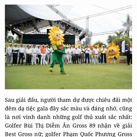
Sau giải đấu, người tham dự được chiêu đãi một
đêm dạ tiệc gala đầy sắc màu và đáng nhớ, cũng
là nơi vinh danh những golf thủ xuất sắc nhất:
Golfer Bùi Thị Diễm Ân Gross 89 nhận về giải
Best Gross nữ; golfer Phạm Quốc Phương Gross