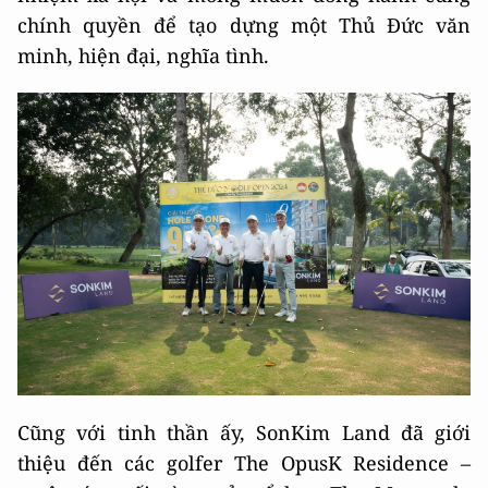
chính quyền để tạo dựng một Thủ Đức văn
minh, hiện đại, nghĩa tình.
Cũng với tinh thần ấy, SonKim Land đã giới
thiệu đến các golfer The OpusK Residence –