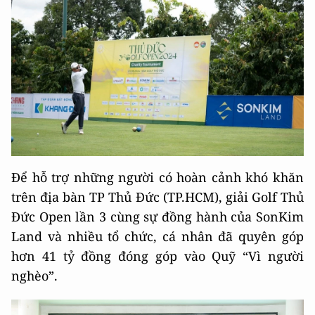
Để hỗ trợ những người có hoàn cảnh khó khăn
trên địa bàn TP Thủ Đức (TP.HCM), giải Golf Thủ
Đức Open lần 3 cùng sự đồng hành của SonKim
Land và nhiều tổ chức, cá nhân đã quyên góp
hơn 41 tỷ đồng đóng góp vào Quỹ “Vì người
nghèo”.