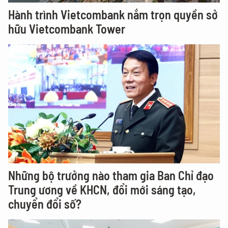
Hành trình Vietcombank nắm trọn quyền sở
hữu Vietcombank Tower
Những bộ trưởng nào tham gia Ban Chỉ đạo
Trung ương về KHCN, đổi mới sáng tạo,
chuyển đổi số?