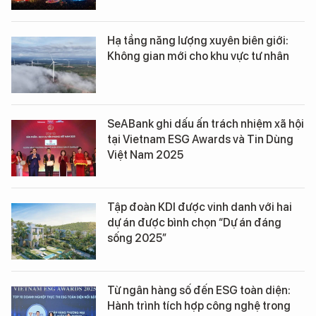
Hạ tầng năng lượng xuyên biên giới:
Không gian mới cho khu vực tư nhân
SeABank ghi dấu ấn trách nhiệm xã hội
tại Vietnam ESG Awards và Tin Dùng
Việt Nam 2025
Tập đoàn KDI được vinh danh với hai
dự án được bình chọn “Dự án đáng
sống 2025”
Từ ngân hàng số đến ESG toàn diện:
Hành trình tích hợp công nghệ trong