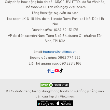
Giấy phép hoạt động báo chí số 165/GP-BVHTTDL do Bộ Văn hóa,
Thể thao và Du lịch cấp ngày 27/11/2025
Tổng Biên tập:
Nguyễn Bá Kiên
Tòa soạn: LK16-18, Khu đô thị Hinode Royal Park, xã Hoài Đức, Hà
Nội
Điện thoại/fax: (024)32 151175
VP đại diện tại miền Nam: Tầng 3, số 54, đường C1, phường Tân
Bình, TP.HCM
Email:
toasoan@viettimes.vn
Đường dây nóng:
0862 774 832
Liên hệ quảng cáo:
093 228 8166
® Chỉ được đăng tải nội dung thông tin khi có sự đồng ý bằng văn
bản của Tạp chí Viettimes.