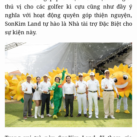
thú vị cho các golfer kì cựu cũng như đầy ý
nghĩa với hoạt động quyên góp thiện nguyện,
SonKim Land tự hào là Nhà tài trợ Đặc Biệt cho
sự kiện này.