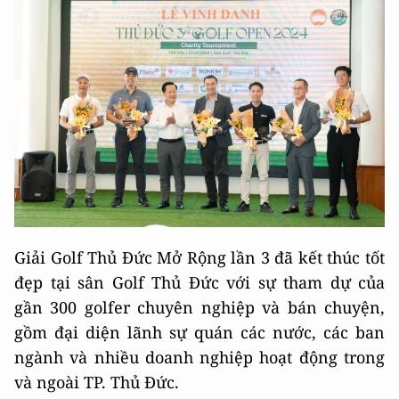
Giải Golf Thủ Đức Mở Rộng lần 3 đã kết thúc tốt
đẹp tại sân Golf Thủ Đức với sự tham dự của
gần 300 golfer chuyên nghiệp và bán chuyện,
gồm đại diện lãnh sự quán các nước, các ban
ngành và nhiều doanh nghiệp hoạt động trong
và ngoài TP. Thủ Đức.