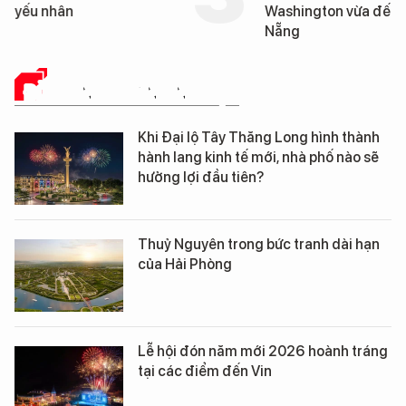
yếu nhân
Washington vừa đến 
Nẵng
ĐỜI SỐNG DOANH NGHIỆP
Khi Đại lộ Tây Thăng Long hình thành
hành lang kinh tế mới, nhà phố nào sẽ
hưởng lợi đầu tiên?
Thuỷ Nguyên trong bức tranh dài hạn
của Hải Phòng
Lễ hội đón năm mới 2026 hoành tráng
tại các điểm đến Vin