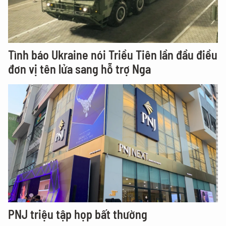
Tình báo Ukraine nói Triều Tiên lần đầu điều
đơn vị tên lửa sang hỗ trợ Nga
PNJ triệu tập họp bất thường