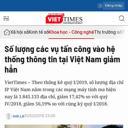
Đăng nhập
Xã hội số
Kinh tế số
Khoa học - Công nghệ
Thị trường số
Th
Số lượng các vụ tấn công vào hệ
thống thông tin tại Việt Nam giảm
hẳn
VietTimes -- Theo thống kê quý I/2019, số lượng địa chỉ
IP Việt Nam nằm trong các mạng máy tính ma hiện
nay là 1.845.133 địa chỉ, giảm 17,42% so với quý
IV/2018, giảm 56,19% so với cùng kỳ quý I/2018.
31/03/2019 23:05
Anh Lê