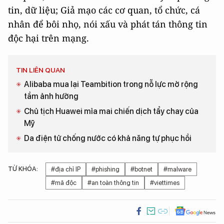
tin, dữ liệu; Giả mạo các cơ quan, tổ chức, cá
nhân để bôi nhọ, nói xấu và phát tán thông tin
độc hại trên mạng.
TIN LIÊN QUAN
Alibaba mua lại Teambition trong nỗ lực mở rộng
tầm ảnh hưởng
Chủ tịch Huawei mỉa mai chiến dịch tẩy chay của
Mỹ
Da điện tử chống nước có khả năng tự phục hồi
TỪ KHÓA:
#địa chỉ IP
#phishing
#botnet
#malware
#mã độc
#an toàn thông tin
#viettimes