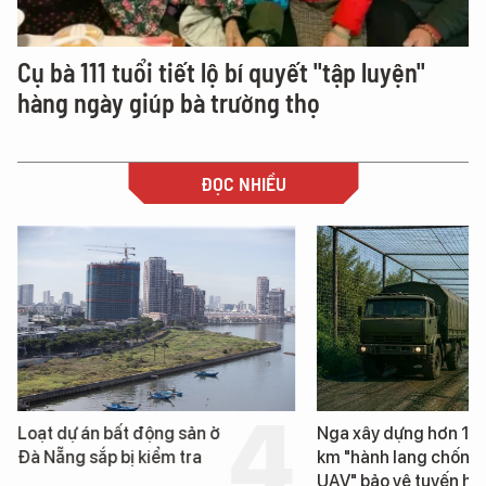
Cụ bà 111 tuổi tiết lộ bí quyết "tập luyện"
hàng ngày giúp bà trường thọ
ĐỌC NHIỀU
Loạt dự án bất động sản ở
Nga xây dựng hơn 1.
Đà Nẵng sắp bị kiểm tra
km "hành lang chống
UAV" bảo vệ tuyến hậ