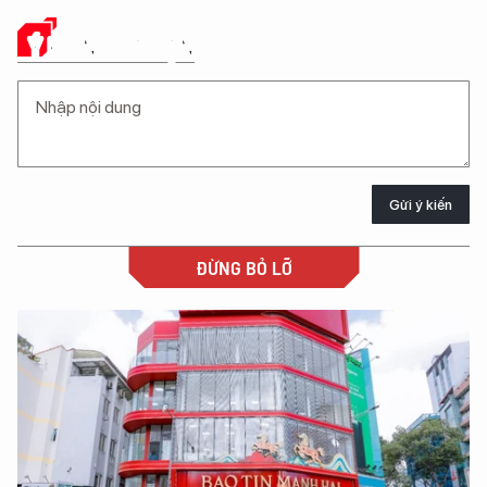
Ý KIẾN CỦA BẠN
Gửi ý kiến
ĐỪNG BỎ LỠ