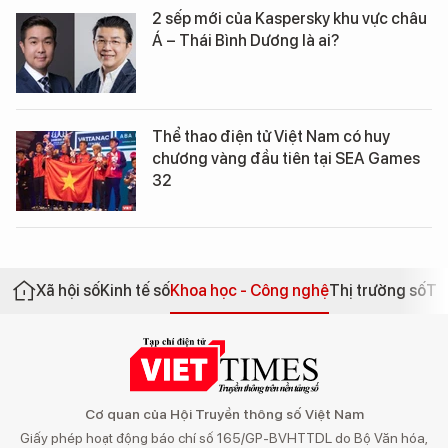
2 sếp mới của Kaspersky khu vực châu
Á – Thái Bình Dương là ai?
Thể thao điện tử Việt Nam có huy
chương vàng đầu tiên tại SEA Games
32
Xã hội số
Kinh tế số
Khoa học - Công nghệ
Thị trường số
Th
Cơ quan của Hội Truyền thông số Việt Nam
Giấy phép hoạt động báo chí số 165/GP-BVHTTDL do Bộ Văn hóa,