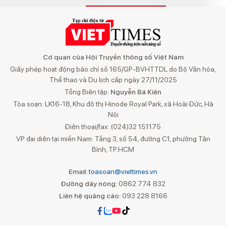
Cơ quan của Hội Truyền thông số Việt Nam
Giấy phép hoạt động báo chí số 165/GP-BVHTTDL do Bộ Văn hóa,
Thể thao và Du lịch cấp ngày 27/11/2025
Tổng Biên tập:
Nguyễn Bá Kiên
Tòa soạn: LK16-18, Khu đô thị Hinode Royal Park, xã Hoài Đức, Hà
Nội
Điện thoại/fax: (024)32 151175
VP đại diện tại miền Nam: Tầng 3, số 54, đường C1, phường Tân
Bình, TP.HCM
Email:
toasoan@viettimes.vn
Đường dây nóng:
0862 774 832
Liên hệ quảng cáo:
093 228 8166