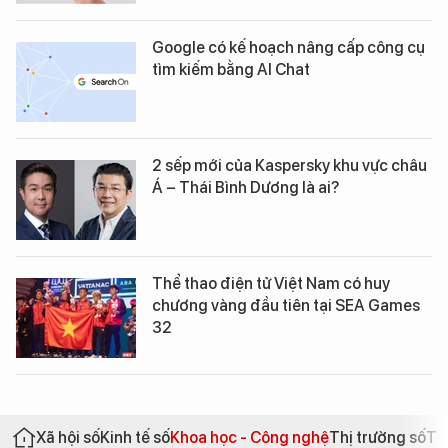
Google có kế hoạch nâng cấp công cụ
tìm kiếm bằng AI Chat
2 sếp mới của Kaspersky khu vực châu
Á – Thái Bình Dương là ai?
Thể thao điện tử Việt Nam có huy
chương vàng đầu tiên tại SEA Games
32
Xã hội số
Kinh tế số
Khoa học - Công nghệ
Thị trường số
Th