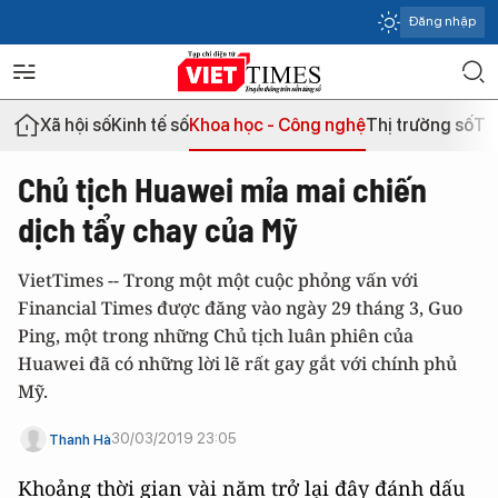
Đăng nhập
Xã hội số
Kinh tế số
Khoa học - Công nghệ
Thị trường số
Th
Chủ tịch Huawei mỉa mai chiến
dịch tẩy chay của Mỹ
VietTimes -- Trong một một cuộc phỏng vấn với
Financial Times được đăng vào ngày 29 tháng 3, Guo
Ping, một trong những Chủ tịch luân phiên của
Huawei đã có những lời lẽ rất gay gắt với chính phủ
Mỹ.
30/03/2019 23:05
Thanh Hà
Khoảng thời gian vài năm trở lại đây đánh dấu