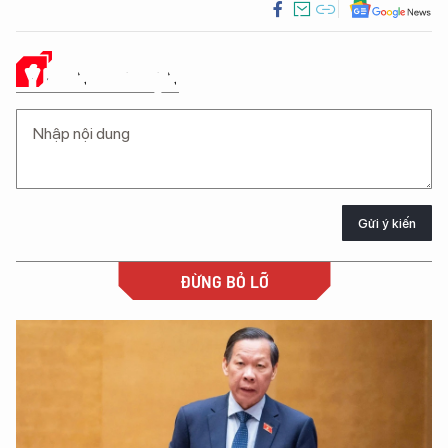
Ý KIẾN CỦA BẠN
Gửi ý kiến
ĐỪNG BỎ LỠ