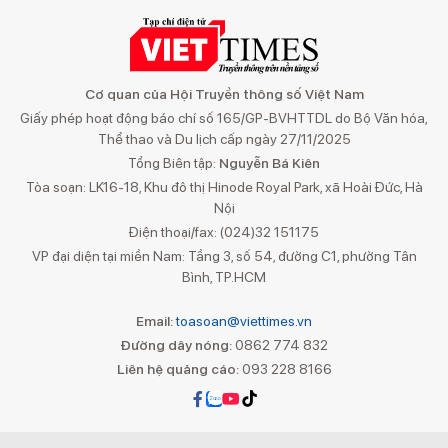
Cơ quan của Hội Truyền thông số Việt Nam
Giấy phép hoạt động báo chí số 165/GP-BVHTTDL do Bộ Văn hóa,
Thể thao và Du lịch cấp ngày 27/11/2025
Tổng Biên tập:
Nguyễn Bá Kiên
Tòa soạn: LK16-18, Khu đô thị Hinode Royal Park, xã Hoài Đức, Hà
Nội
Điện thoại/fax: (024)32 151175
VP đại diện tại miền Nam: Tầng 3, số 54, đường C1, phường Tân
Bình, TP.HCM
Email:
toasoan@viettimes.vn
Đường dây nóng:
0862 774 832
Liên hệ quảng cáo:
093 228 8166