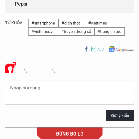
Pepsi
TỪ KHÓA:
#smartphone
#điện thoại
#viettimes
#viettimes.vn
#truyền thông số
#trang tin tức
Ý KIẾN CỦA BẠN
Gửi ý kiến
ĐỪNG BỎ LỠ