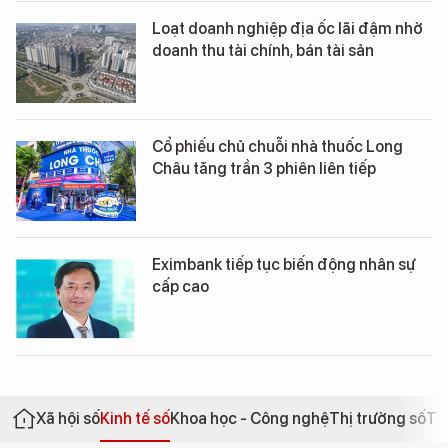
Loạt doanh nghiệp địa ốc lãi đậm nhờ
doanh thu tài chính, bán tài sản
Cổ phiếu chủ chuỗi nhà thuốc Long
Châu tăng trần 3 phiên liên tiếp
Eximbank tiếp tục biến động nhân sự
cấp cao
Xã hội số
Kinh tế số
Khoa học - Công nghệ
Thị trường số
Th