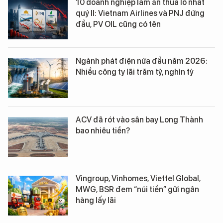
10 doanh nghiệp làm ăn thua lỗ nhất
quý II: Vietnam Airlines và PNJ đứng
đầu, PV OIL cũng có tên
Ngành phát điện nửa đầu năm 2026:
Nhiều công ty lãi trăm tỷ, nghìn tỷ
ACV đã rót vào sân bay Long Thành
bao nhiêu tiền?
Vingroup, Vinhomes, Viettel Global,
MWG, BSR đem “núi tiền” gửi ngân
hàng lấy lãi