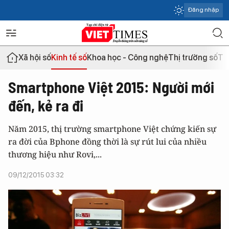
Đăng nhập
Xã hội số
Kinh tế số
Khoa học - Công nghệ
Thị trường số
Th
Smartphone Việt 2015: Người mới
đến, kẻ ra đi
Năm 2015, thị trường smartphone Việt chứng kiến sự
ra đời của Bphone đồng thời là sự rút lui của nhiều
thương hiệu như Rovi,...
09/12/2015 03:32