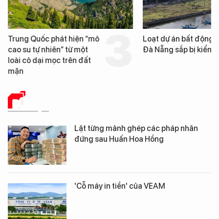
Trung Quốc phát hiện “mỏ
Loạt dự án bất động 
cao su tự nhiên” từ một
Đà Nẵng sắp bị kiểm t
loài cỏ dại mọc trên đất
mặn
DỮ LIỆU
Lật từng mảnh ghép các pháp nhân
đứng sau Huấn Hoa Hồng
'Cỗ máy in tiền' của VEAM