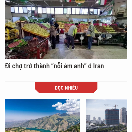
Đi chợ trở thành “nỗi ám ảnh” ở Iran
ĐỌC NHIỀU