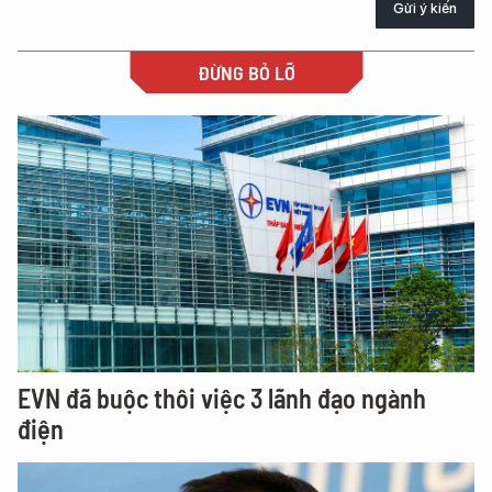
Gửi ý kiến
ĐỪNG BỎ LỠ
EVN đã buộc thôi việc 3 lãnh đạo ngành
điện