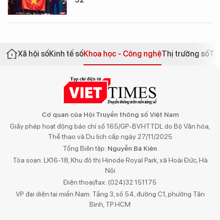
Xã hội số
Kinh tế số
Khoa học - Công nghệ
Thị trường số
Th
Cơ quan của Hội Truyền thông số Việt Nam
Giấy phép hoạt động báo chí số 165/GP-BVHTTDL do Bộ Văn hóa,
Thể thao và Du lịch cấp ngày 27/11/2025
Tổng Biên tập:
Nguyễn Bá Kiên
Tòa soạn: LK16-18, Khu đô thị Hinode Royal Park, xã Hoài Đức, Hà
Nội
Điện thoại/fax: (024)32 151175
VP đại diện tại miền Nam: Tầng 3, số 54, đường C1, phường Tân
Bình, TP.HCM