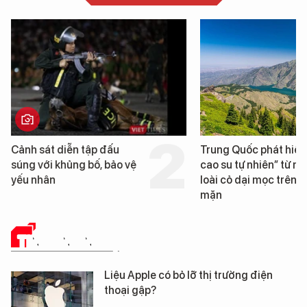
Trung Quốc phát hiện “mỏ
Loạt dự án bất động 
cao su tự nhiên” từ một
Đà Nẵng sắp bị kiểm t
loài cỏ dại mọc trên đất
mặn
TIN CÔNG NGHỆ
Liệu Apple có bỏ lỡ thị trường điện
thoại gập?