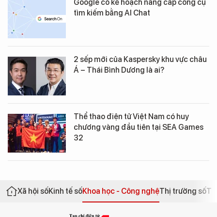
Google có kế hoạch nâng cấp công cụ
tìm kiếm bằng AI Chat
2 sếp mới của Kaspersky khu vực châu
Á – Thái Bình Dương là ai?
Thể thao điện tử Việt Nam có huy
chương vàng đầu tiên tại SEA Games
32
Xã hội số
Kinh tế số
Khoa học - Công nghệ
Thị trường số
Th