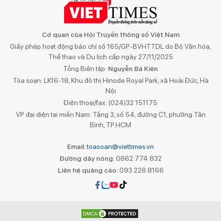
Cơ quan của Hội Truyền thông số Việt Nam
Giấy phép hoạt động báo chí số 165/GP-BVHTTDL do Bộ Văn hóa,
Thể thao và Du lịch cấp ngày 27/11/2025
Tổng Biên tập:
Nguyễn Bá Kiên
Tòa soạn: LK16-18, Khu đô thị Hinode Royal Park, xã Hoài Đức, Hà
Nội
Điện thoại/fax: (024)32 151175
VP đại diện tại miền Nam: Tầng 3, số 54, đường C1, phường Tân
Bình, TP.HCM
Email:
toasoan@viettimes.vn
Đường dây nóng:
0862 774 832
Liên hệ quảng cáo:
093 228 8166