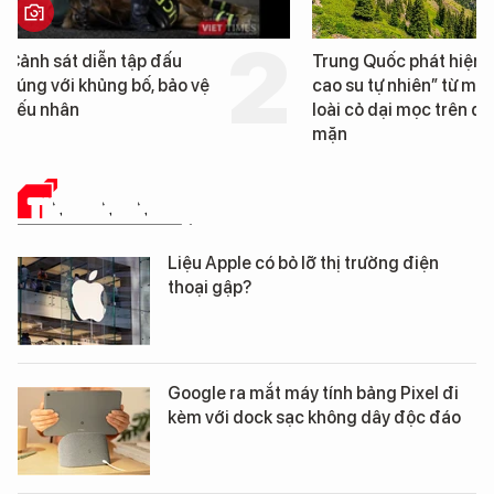
Trung Quốc phát hiện “mỏ
Loạt dự án bất động 
cao su tự nhiên” từ một
Đà Nẵng sắp bị kiểm t
loài cỏ dại mọc trên đất
mặn
TIN CÔNG NGHỆ
Liệu Apple có bỏ lỡ thị trường điện
thoại gập?
Google ra mắt máy tính bảng Pixel đi
kèm với dock sạc không dây độc đáo