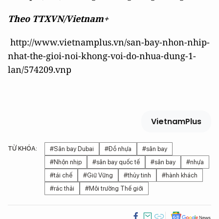
Theo TTXVN/Vietnam+
http://www.vietnamplus.vn/san-bay-nhon-nhip-
nhat-the-gioi-noi-khong-voi-do-nhua-dung-1-
lan/574209.vnp
VietnamPlus
TỪ KHÓA:
#Sân bay Dubai
#Đồ nhựa
#sân bay
#Nhộn nhịp
#sân bay quốc tế
#sân bay
#nhựa
#tái chế
#Giữ Vững
#thủy tinh
#hành khách
#rác thải
#Môi trường Thế giới