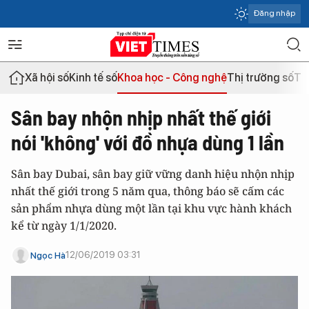
Đăng nhập
Xã hội số
Kinh tế số
Khoa học - Công nghệ
Thị trường số
Th
Sân bay nhộn nhịp nhất thế giới
nói 'không' với đồ nhựa dùng 1 lần
Sân bay Dubai, sân bay giữ vững danh hiệu nhộn nhịp
nhất thế giới trong 5 năm qua, thông báo sẽ cấm các
sản phẩm nhựa dùng một lần tại khu vực hành khách
kể từ ngày 1/1/2020.
12/06/2019 03:31
Ngọc Hà