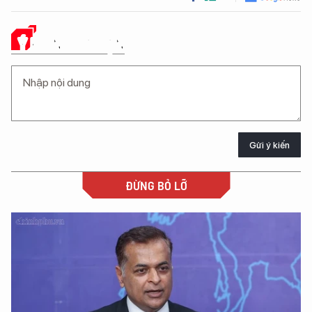
Ý KIẾN CỦA BẠN
Gửi ý kiến
ĐỪNG BỎ LỠ