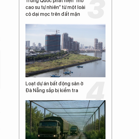
Trung Quốc phát hiện “mỏ
cao su tự nhiên” từ một loài
cỏ dại mọc trên đất mặn
c
Loạt dự án bất động sản ở
Đà Nẵng sắp bị kiểm tra