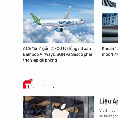
ACV "ôm" gần 2.700 tỷ đồng nợ xấu
Khoản “p
Bamboo Airways, SGN và Sasco phải
mốc 1.4
trích lập dự phòng
TIN CÔNG NGHỆ
Liệu Ap
VietTimes 
xu hướng th