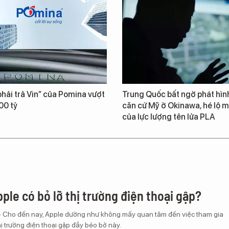
hải trả Vin” của Pomina vượt
Trung Quốc bất ngờ phát hìn
00 tỷ
căn cứ Mỹ ở Okinawa, hé lộ m
của lực lượng tên lửa PLA
ple có bỏ lỡ thị trường điện thoại gập?
– Cho đến nay, Apple dường như không mấy quan tâm đến việc tham gia
ị trường điện thoại gập đầy béo bở này.