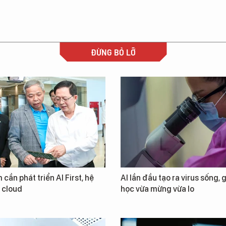
ĐỪNG BỎ LỠ
 cần phát triển AI First, hệ
AI lần đầu tạo ra virus sống, 
i cloud
học vừa mừng vừa lo