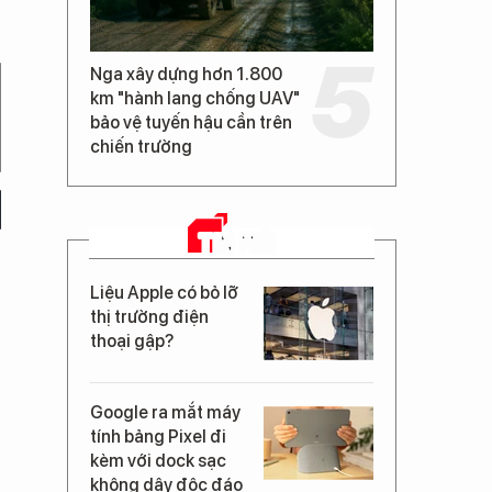
Nga xây dựng hơn 1.800
km "hành lang chống UAV"
bảo vệ tuyến hậu cần trên
chiến trường
TIN MỚI
Liệu Apple có bỏ lỡ
thị trường điện
thoại gập?
Google ra mắt máy
tính bảng Pixel đi
kèm với dock sạc
không dây độc đáo