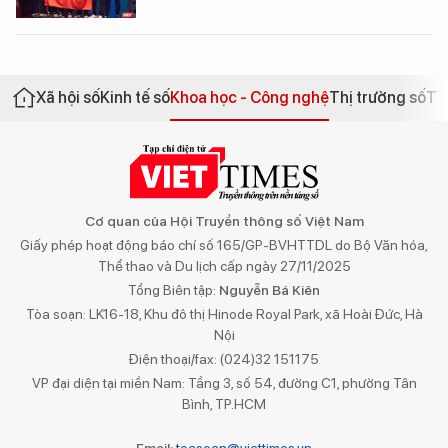
Xã hội số
Kinh tế số
Khoa học - Công nghệ
Thị trường số
Th
Cơ quan của Hội Truyền thông số Việt Nam
Giấy phép hoạt động báo chí số 165/GP-BVHTTDL do Bộ Văn hóa,
Thể thao và Du lịch cấp ngày 27/11/2025
Tổng Biên tập:
Nguyễn Bá Kiên
Tòa soạn: LK16-18, Khu đô thị Hinode Royal Park, xã Hoài Đức, Hà
Nội
Điện thoại/fax: (024)32 151175
VP đại diện tại miền Nam: Tầng 3, số 54, đường C1, phường Tân
Bình, TP.HCM
Email:
toasoan@viettimes.vn