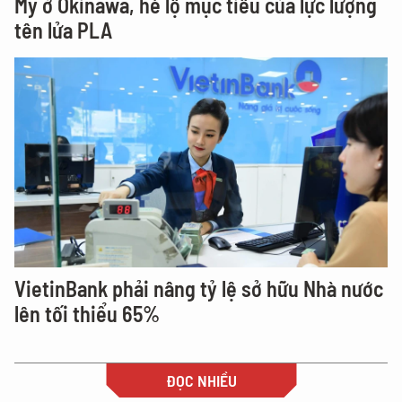
Mỹ ở Okinawa, hé lộ mục tiêu của lực lượng
tên lửa PLA
VietinBank phải nâng tỷ lệ sở hữu Nhà nước
lên tối thiểu 65%
ĐỌC NHIỀU