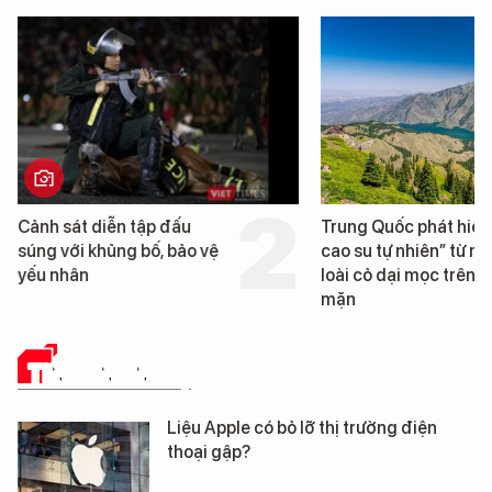
Cảnh sát diễn tập đấu
Trung Quốc phát hiện
súng với khủng bố, bảo vệ
cao su tự nhiên” từ m
yếu nhân
loài cỏ dại mọc trên đ
mặn
TIN CÔNG NGHỆ
Liệu Apple có bỏ lỡ thị trường điện
thoại gập?