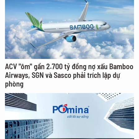
ACV "ôm" gần 2.700 tỷ đồng nợ xấu Bamboo
Airways, SGN và Sasco phải trích lập dự
phòng