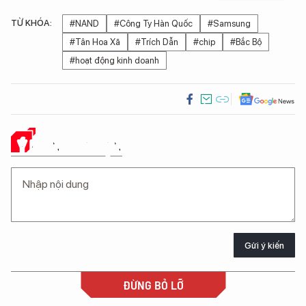
TỪ KHÓA:
#NAND
#Công Ty Hàn Quốc
#Samsung
#Tân Hoa Xã
#Trích Dẫn
#chip
#Bắc Bộ
#hoạt động kinh doanh
Ý KIẾN CỦA BẠN
Gửi ý kiến
ĐỪNG BỎ LỠ