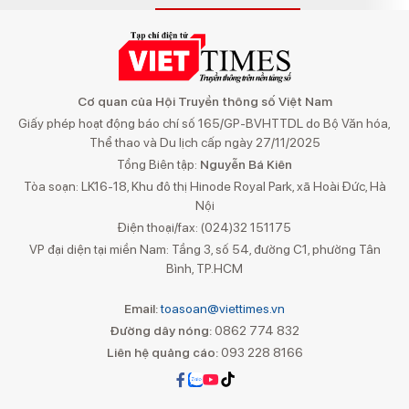
Cơ quan của Hội Truyền thông số Việt Nam
Giấy phép hoạt động báo chí số 165/GP-BVHTTDL do Bộ Văn hóa,
Thể thao và Du lịch cấp ngày 27/11/2025
Tổng Biên tập:
Nguyễn Bá Kiên
Tòa soạn: LK16-18, Khu đô thị Hinode Royal Park, xã Hoài Đức, Hà
Nội
Điện thoại/fax: (024)32 151175
VP đại diện tại miền Nam: Tầng 3, số 54, đường C1, phường Tân
Bình, TP.HCM
Email:
toasoan@viettimes.vn
Đường dây nóng:
0862 774 832
Liên hệ quảng cáo:
093 228 8166