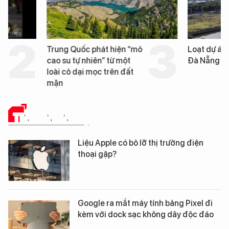
Trung Quốc phát hiện “mỏ
Loạt dự án bất động 
cao su tự nhiên” từ một
Đà Nẵng sắp bị kiểm t
loài cỏ dại mọc trên đất
mặn
TIN CÔNG NGHỆ
Liệu Apple có bỏ lỡ thị trường điện
thoại gập?
Google ra mắt máy tính bảng Pixel đi
kèm với dock sạc không dây độc đáo