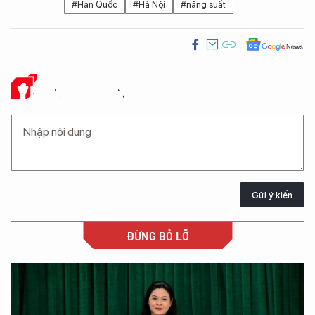
#Hàn Quốc
#Hà Nội
#năng suất
Ý KIẾN CỦA BẠN
Gửi ý kiến
ĐỪNG BỎ LỠ