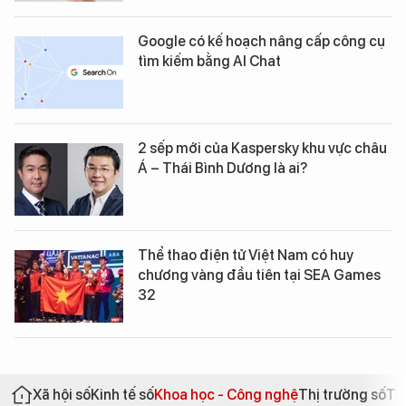
Google có kế hoạch nâng cấp công cụ
tìm kiếm bằng AI Chat
2 sếp mới của Kaspersky khu vực châu
Á – Thái Bình Dương là ai?
Thể thao điện tử Việt Nam có huy
chương vàng đầu tiên tại SEA Games
32
Xã hội số
Kinh tế số
Khoa học - Công nghệ
Thị trường số
Th