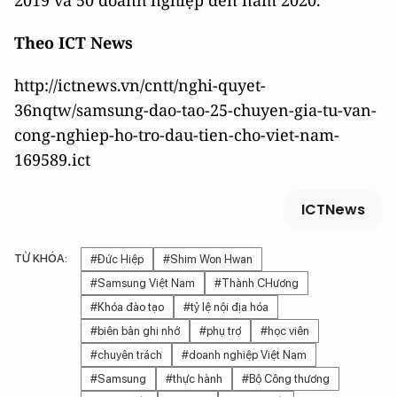
2019 và 50 doanh nghiệp đến năm 2020.
Theo ICT News
http://ictnews.vn/cntt/nghi-quyet-
36nqtw/samsung-dao-tao-25-chuyen-gia-tu-van-
cong-nghiep-ho-tro-dau-tien-cho-viet-nam-
169589.ict
ICTNews
TỪ KHÓA:
#Đức Hiệp
#Shim Won Hwan
#Samsung Việt Nam
#Thành CHương
#Khóa đào tạo
#tỷ lệ nội địa hóa
#biên bản ghi nhớ
#phụ trợ
#học viên
#chuyên trách
#doanh nghiệp Việt Nam
#Samsung
#thực hành
#Bộ Công thương