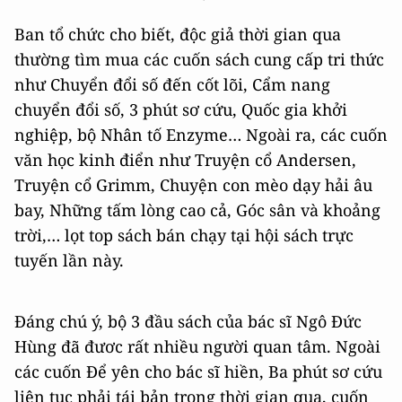
Ban tổ chức cho biết, độc giả thời gian qua
thường tìm mua các cuốn sách cung cấp tri thức
như Chuyển đổi số đến cốt lõi, Cẩm nang
chuyển đổi số, 3 phút sơ cứu, Quốc gia khởi
nghiệp, bộ Nhân tố Enzyme… Ngoài ra, các cuốn
văn học kinh điển như Truyện cổ Andersen,
Truyện cổ Grimm, Chuyện con mèo dạy hải âu
bay, Những tấm lòng cao cả, Góc sân và khoảng
trời,… lọt top sách bán chạy tại hội sách trực
tuyến lần này.
Đáng chú ý, bộ 3 đầu sách của bác sĩ Ngô Đức
Hùng đã đươc rất nhiều người quan tâm. Ngoài
các cuốn Để yên cho bác sĩ hiền, Ba phút sơ cứu
liên tục phải tái bản trong thời gian qua, cuốn