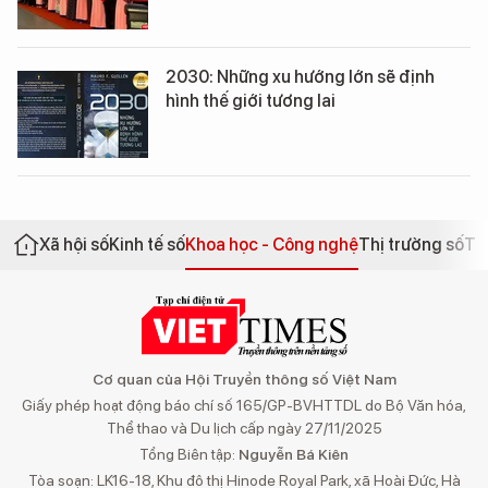
2030: Những xu hướng lớn sẽ định
hình thế giới tương lai
Xã hội số
Kinh tế số
Khoa học - Công nghệ
Thị trường số
Th
Cơ quan của Hội Truyền thông số Việt Nam
Giấy phép hoạt động báo chí số 165/GP-BVHTTDL do Bộ Văn hóa,
Thể thao và Du lịch cấp ngày 27/11/2025
Tổng Biên tập:
Nguyễn Bá Kiên
Tòa soạn: LK16-18, Khu đô thị Hinode Royal Park, xã Hoài Đức, Hà