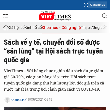
Đăng nhập
Xã hội số
Kinh tế số
Khoa học - Công nghệ
Thị trường số
Th
Sách về y tế, chuyển đổi số được
“săn lùng” tại Hội sách trực tuyến
quốc gia
VietTimes – Với hàng chục nghìn đầu sách được giảm
giá 50-70%, các gian hàng “ảo” trên Hội sách trực
tuyến quốc gia đang thu hút lượng lớn độc giả trên cả
nước, nhất là trong bối cảnh giãn cách vì COVID-19.
16/05/2021 05:18
Khánh Linh