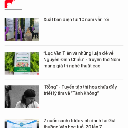
SÁCH
Xuất bản điện tử: 10 năm vẫn rối
“Lục Vân Tiên và những luận đề về
Nguyễn Đình Chiểu” - truyện thơ Nôm
mang giá trị nghệ thuật cao
“Rỗng” - Tuyển tập thi họa chứa đầy
triết lý tìm về “Tánh Không”
7 cuốn sách được vinh danh tại Giải
thưởng Văn học tuổi 20 lần 7