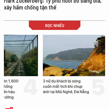
Mark Zuckerberg: Tỷ phú nuôi bò bằng bia,
xây hầm chống tận thế
ĐỌC NHIỀU
 hơn 1.800
3 nữ du khách bị sóng
g chống
cuốn mất tích khi chụp
uyến hậu
ảnh tại Mũi Nghê, Đà Nẵng
n trường