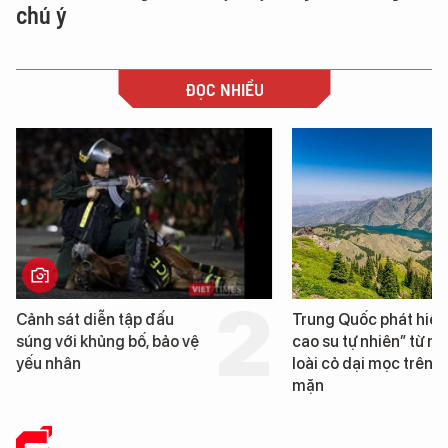
chú ý
ĐỌC NHIỀU
 sát diễn tập đấu
Trung Quốc phát hiện “mỏ
 với khủng bố, bảo vệ
cao su tự nhiên” từ một
nhân
loài cỏ dại mọc trên đất
mặn