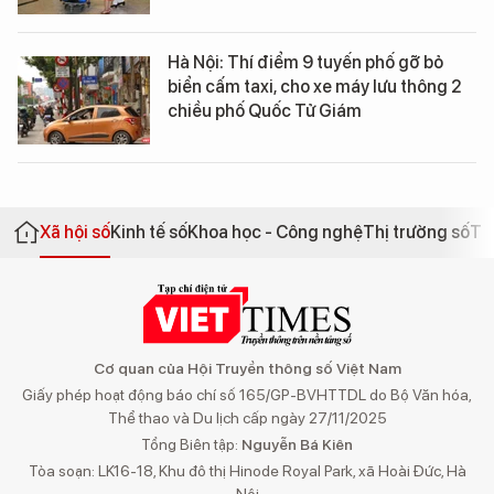
Hà Nội: Thí điểm 9 tuyến phố gỡ bỏ
biển cấm taxi, cho xe máy lưu thông 2
chiều phố Quốc Tử Giám
Xã hội số
Kinh tế số
Khoa học - Công nghệ
Thị trường số
Th
Cơ quan của Hội Truyền thông số Việt Nam
Giấy phép hoạt động báo chí số 165/GP-BVHTTDL do Bộ Văn hóa,
Thể thao và Du lịch cấp ngày 27/11/2025
Tổng Biên tập:
Nguyễn Bá Kiên
Tòa soạn: LK16-18, Khu đô thị Hinode Royal Park, xã Hoài Đức, Hà
Nội