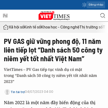
Đăng nhập
Xã hội số
Kinh tế số
Khoa học - Công nghệ
Thị trường số
Th
PV GAS giữ vững phong độ, 11 năm
liên tiếp lọt “Danh sách 50 công ty
niêm yết tốt nhất Việt Nam”
VietTimes – PV Gas tiếp tục vinh dụ có mặt
trong “Danh sách 50 công ty niêm yết tốt nhất năm
2023”
04/07/2023 04:00
Tin tài trợ
Năm 2022 là một năm đầy biến động của thị