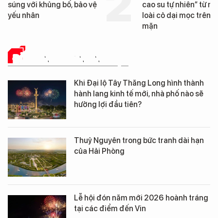
g bố, bảo vệ
cao su tự nhiên” từ một
loài cỏ dại mọc trên đất
mặn
ĐỜI SỐNG DOANH NGHIỆP
Khi Đại lộ Tây Thăng Long hình thành
hành lang kinh tế mới, nhà phố nào sẽ
hưởng lợi đầu tiên?
Thuỷ Nguyên trong bức tranh dài hạn
của Hải Phòng
Lễ hội đón năm mới 2026 hoành tráng
tại các điểm đến Vin