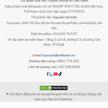
Cơ quan của Hội Truyền thông số Việt Nam
Giấy phép hoạt động báo chí số 165/GP-BVHTTDL do Bộ Văn hóa,
Thể thao và Du lịch cấp ngày 27/11/2025
Tổng Biên tập:
Nguyễn Bá Kiên
Tòa soạn: LK16-18, Khu đô thị Hinode Royal Park, xã Hoài Đức, Hà
Nội
Điện thoại/fax: (024)32 151175
VP đại diện tại miền Nam: Tầng 3, số 54, đường C1, phường Tân
Bình, TP.HCM
Email:
toasoan@viettimes.vn
Đường dây nóng:
0862 774 832
Liên hệ quảng cáo:
093 228 8166
® Chỉ được đăng tải nội dung thông tin khi có sự đồng ý bằng văn
bản của Tạp chí Viettimes.