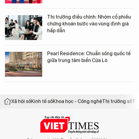
Thị trường điều chỉnh: Nhóm cổ phiếu
chứng khoán bước vào vùng định giá
hấp dẫn
Pearl Residence: Chuẩn sống quốc tế
giữa trung tâm biển Cửa Lò
Xã hội số
Kinh tế số
Khoa học - Công nghệ
Thị trường số
Th