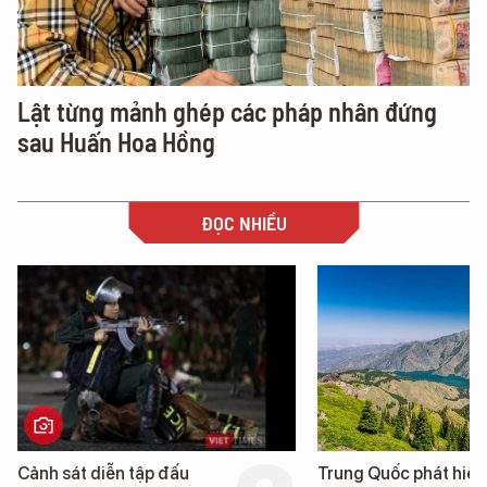
Lật từng mảnh ghép các pháp nhân đứng
sau Huấn Hoa Hồng
ĐỌC NHIỀU
n tập đấu
Trung Quốc phát hiện “mỏ