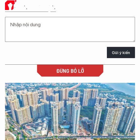
Ý KIẾN CỦA BẠN
Gửi ý kiến
ĐỪNG BỎ LỠ