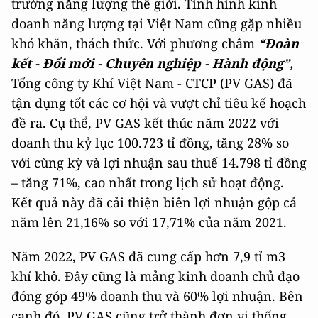
trường năng lượng thế giới. Tình hình kinh
doanh năng lượng tại Việt Nam cũng gặp nhiều
khó khăn, thách thức. Với phương châm
“
Đoàn
kết - Đổi mới - Chuyên nghiệp - Hành động
”,
Tổng công ty Khí Việt Nam - CTCP (PV GAS) đã
tận dụng tốt các cơ hội và vượt chỉ tiêu kế hoạch
đề ra. Cụ thể, PV GAS kết thúc năm 2022 với
doanh thu kỷ lục 100.723 tỉ đồng, tăng 28% so
với cùng kỳ và lợi nhuận sau thuế 14.798 tỉ đồng
– tăng 71%, cao nhất trong lịch sử hoạt động.
Kết quả này đã cải thiện biên lợi nhuận gộp cả
năm lên 21,16% so với 17,71% của năm 2021.
Năm 2022, PV GAS đã cung cấp hơn 7,9 tỉ m3
khí khô. Đây cũng là mảng kinh doanh chủ đạo
đóng góp 49% doanh thu và 60% lợi nhuận. Bên
cạnh đó, PV GAS cũng trở thành đơn vị thống