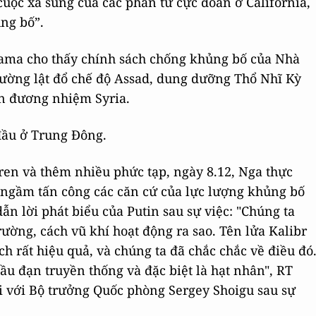
uộc xả súng của các phần tử cực đoan ở California,
ng bố”.
bama cho thấy chính sách chống khủng bố của Nhà
trường lật đổ chế độ Assad, dung dưỡng Thổ Nhĩ Kỳ
n đương nhiệm Syria.
đầu ở Trung Đông.
ren và thêm nhiều phức tạp, ngày 8.12, Nga thực
u ngầm tấn công các căn cứ của lực lượng khủng bố
ẫn lời phát biểu của Putin sau sự việc: "Chúng ta
rường, cách vũ khí hoạt động ra sao. Tên lửa Kalibr
ch rất hiệu quả, và chúng ta đã chắc chắc về điều đó
đầu đạn truyền thống và đặc biệt là hạt nhân", RT
ổi với Bộ trưởng Quốc phòng Sergey Shoigu sau sự