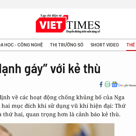
A HỌC - CÔNG NGHỆ
THỊ TRƯỜNG SỐ
SHORT VIDEO
THẾ 
lạnh gáy” với kẻ thù
định về các hoạt động chống khủng bố của Nga
 hai mục đích khi sử dụng vũ khí hiện đại: Thứ
 thứ hai, quan trọng hơn là cảnh báo kẻ thù.