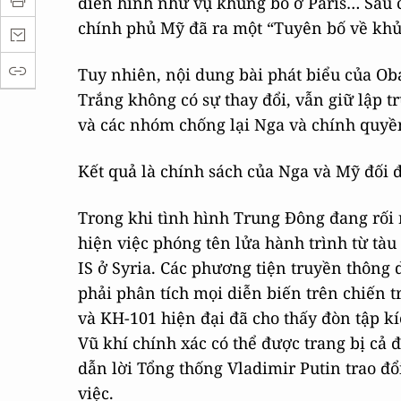
điển hình như vụ khủng bố ở Paris… Sau c
chính phủ Mỹ đã ra một “Tuyên bố về khủ
Tuy nhiên, nội dung bài phát biểu của O
Trắng không có sự thay đổi, vẫn giữ lập 
và các nhóm chống lại Nga và chính quyề
Kết quả là chính sách của Nga và Mỹ đối 
Trong khi tình hình Trung Đông đang rối 
hiện việc phóng tên lửa hành trình từ tà
IS ở Syria. Các phương tiện truyền thông d
phải phân tích mọi diễn biến trên chiến t
và KH-101 hiện đại đã cho thấy đòn tập kí
Vũ khí chính xác có thể được trang bị cả 
dẫn lời Tổng thống Vladimir Putin trao đ
việc.