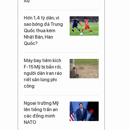
Âu
Hơn 1,4 tỷ dân, vì
sao bóng đá Trung
Quốc thua kém
Nhật Bản, Hàn
Quốc?
Máy bay tiêm kích
F-15 Mỹ bị bắn rơi,
người dân Iran ráo
riết săn lùng phi
công
Ngoại trưởng Mỹ
lên tiếng trấn an
các đồng minh
NATO