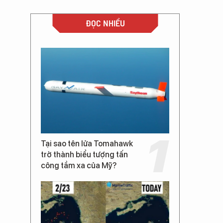
ĐỌC NHIỀU
Tại sao tên lửa Tomahawk
trở thành biểu tượng tấn
công tầm xa của Mỹ?