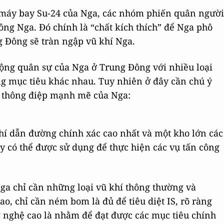
i máy bay Su-24 của Nga, các nhóm phiến quân người
công Nga. Đó chính là “chất kích thích” để Nga phô
g Đông sẽ tràn ngập vũ khí Nga.
ộng quân sự của Nga ở Trung Đông với nhiều loại
ng mục tiêu khác nhau. Tuy nhiên ở đây cần chú ý
g thông điệp mạnh mẽ của Nga:
 khí dẫn đường chính xác cao nhất và một kho lớn các
này có thể được sử dụng để thực hiện các vụ tấn công
Nga chỉ cần những loại vũ khí thông thường và
ao, chỉ cần ném bom là đủ để tiêu diệt IS, rõ ràng
g nghệ cao là nhằm để đạt được các mục tiêu chính