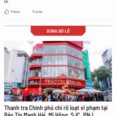
lợi.
Thích
Trả lời
ĐỪNG BỎ LỠ
Thanh tra Chính phủ chỉ rõ loạt vi phạm tại
Bảo Tín Mạnh Hải, Mi Hồng, SJC, PNJ