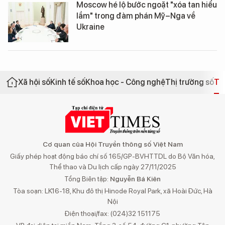
Moscow hé lộ bước ngoặt "xóa tan hiểu
lầm" trong đàm phán Mỹ–Nga về
Ukraine
Xã hội số
Kinh tế số
Khoa học - Công nghệ
Thị trường số
Th
Cơ quan của Hội Truyền thông số Việt Nam
Giấy phép hoạt động báo chí số 165/GP-BVHTTDL do Bộ Văn hóa,
Thể thao và Du lịch cấp ngày 27/11/2025
Tổng Biên tập:
Nguyễn Bá Kiên
Tòa soạn: LK16-18, Khu đô thị Hinode Royal Park, xã Hoài Đức, Hà
Nội
Điện thoại/fax: (024)32 151175