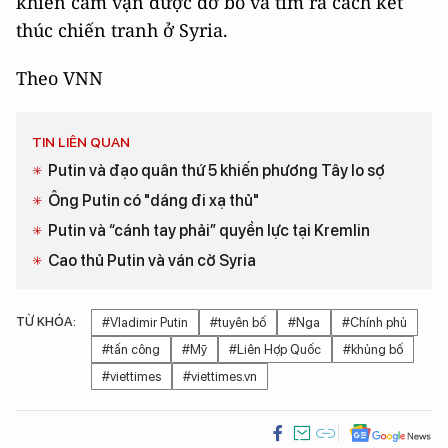
khiến cấm vận được dỡ bỏ và tìm ra cách kết
thúc chiến tranh ở Syria.
Theo VNN
TIN LIÊN QUAN
Putin và đạo quân thứ 5 khiến phương Tây lo sợ
Ông Putin có "dáng đi xạ thủ"
Putin và “cánh tay phải” quyền lực tại Kremlin
Cao thủ Putin và ván cờ Syria
TỪ KHÓA:
#Vladimir Putin
#tuyên bố
#Nga
#Chính phủ
#tấn công
#Mỹ
#Liên Hợp Quốc
#khủng bố
#viettimes
#viettimes.vn