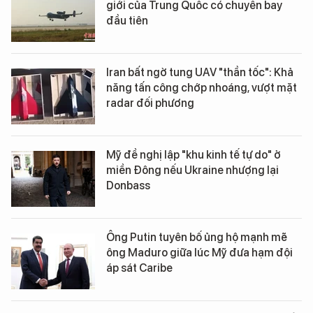
giới của Trung Quốc có chuyến bay
đầu tiên
Iran bất ngờ tung UAV "thần tốc": Khả
năng tấn công chớp nhoáng, vượt mặt
radar đối phương
Mỹ đề nghị lập "khu kinh tế tự do" ở
miền Đông nếu Ukraine nhượng lại
Donbass
Ông Putin tuyên bố ủng hộ mạnh mẽ
ông Maduro giữa lúc Mỹ đưa hạm đội
áp sát Caribe