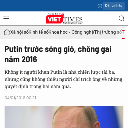
Đăng nhập
Xã hội số
Kinh tế số
Khoa học - Công nghệ
Thị trường số
Th
Putin trước sóng gió, chông gai
năm 2016
Không ít người khen Putin là nhà chiến lược tài ba,
nhưng cũng không thiếu người chỉ trích ông về những
quyết định trong hai năm qua.
04/01/2016 00:21