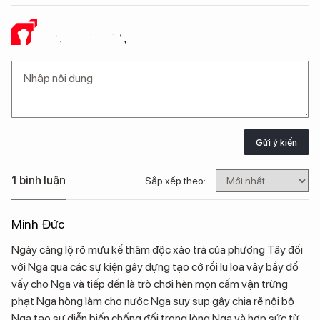
Ý KIẾN CỦA BẠN
Gửi ý kiến
1 bình luận
Sắp xếp theo:
Minh Đức
Ngày càng lộ rõ mưu kế thâm độc xảo trá của phương Tây đối
với Nga qua các sự kiện gây dựng tạo cớ rồi lu loa vây bầy đổ
vấy cho Nga và tiếp đến là trò chơi hèn mọn cấm vận trừng
phạt Nga hòng làm cho nước Nga suy sụp gây chia rẽ nội bộ
Nga tạo sự diễn biến chống đối trong lòng Nga và hợp sức từ