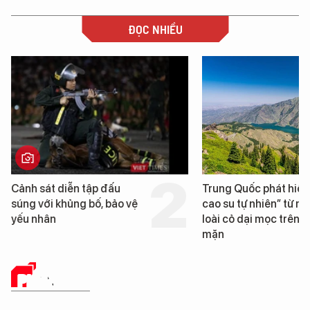
ĐỌC NHIỀU
Trung Quốc phát hiện “mỏ
Loạt dự án bất độn
cao su tự nhiên” từ một
Đà Nẵng sắp bị kiể
loài cỏ dại mọc trên đất
mặn
PHÂN TÍCH