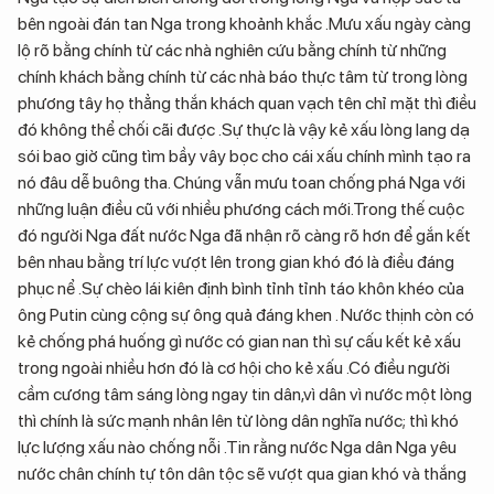
bên ngoài đán tan Nga trong khoảnh khắc .Mưu xấu ngày càng
lộ rõ bằng chính từ các nhà nghiên cứu bằng chính từ những
chính khách bằng chính từ các nhà báo thực tâm từ trong lòng
phương tây họ thẳng thắn khách quan vạch tên chỉ mặt thì điều
đó không thể chối cãi được .Sự thực là vậy kẻ xấu lòng lang dạ
sói bao giờ cũng tìm bầy vây bọc cho cái xấu chính mình tạo ra
nó đâu dễ buông tha. Chúng vẫn mưu toan chống phá Nga với
những luận điều cũ với nhiều phương cách mới.Trong thế cuộc
đó người Nga đất nước Nga đã nhận rõ càng rõ hơn để gắn kết
bên nhau bằng trí lực vượt lên trong gian khó đó là điều đáng
phục nể .Sự chèo lái kiên định bình tỉnh tỉnh táo khôn khéo của
ông Putin cùng cộng sự ông quả đáng khen . Nước thịnh còn có
kẻ chống phá huống gì nước có gian nan thì sự cấu kết kẻ xấu
trong ngoài nhiều hơn đó là cơ hội cho kẻ xấu .Có điều người
cầm cương tâm sáng lòng ngay tin dân,vì dân vì nước một lòng
thì chính là sức mạnh nhân lên từ lòng dân nghĩa nước; thì khó
lực lượng xấu nào chống nỗi .Tin rằng nước Nga dân Nga yêu
nước chân chính tự tôn dân tộc sẽ vượt qua gian khó và thắng