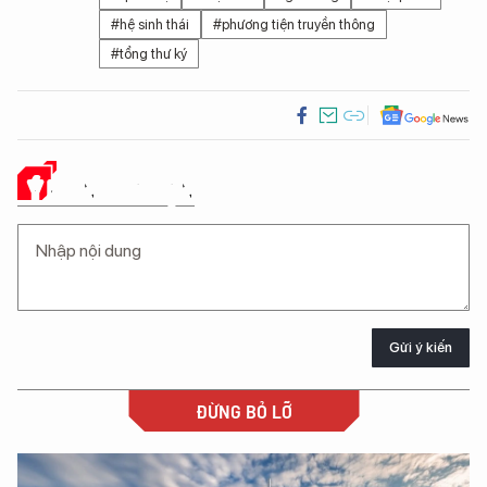
#hệ sinh thái
#phương tiện truyền thông
#tổng thư ký
Ý KIẾN CỦA BẠN
Gửi ý kiến
ĐỪNG BỎ LỠ