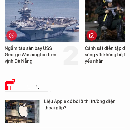
Cảnh sát diễn tập đấu
Hình ảnh
ên
súng với khủng bố, bảo vệ
tàu sân
yếu nhân
Washing
Nẵng
TIN CÔNG NGHỆ
Liệu Apple có bỏ lỡ thị trường điện
thoại gập?