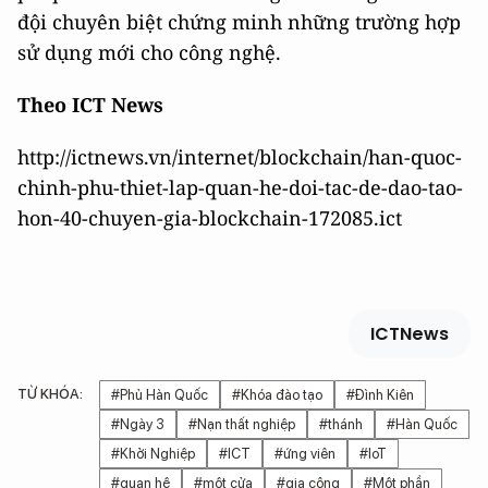
đội chuyên biệt chứng minh những trường hợp
sử dụng mới cho công nghệ.
Theo ICT News
http://ictnews.vn/internet/blockchain/han-quoc-
chinh-phu-thiet-lap-quan-he-doi-tac-de-dao-tao-
hon-40-chuyen-gia-blockchain-172085.ict
ICTNews
TỪ KHÓA:
#Phủ Hàn Quốc
#Khóa đào tạo
#Đình Kiên
#Ngày 3
#Nạn thất nghiệp
#thánh
#Hàn Quốc
#Khởi Nghiệp
#ICT
#ứng viên
#IoT
#quan hệ
#một cửa
#gia công
#Một phần