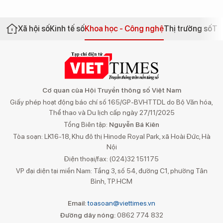
Xã hội số
Kinh tế số
Khoa học - Công nghệ
Thị trường số
Th
Cơ quan của Hội Truyền thông số Việt Nam
Giấy phép hoạt động báo chí số 165/GP-BVHTTDL do Bộ Văn hóa,
Thể thao và Du lịch cấp ngày 27/11/2025
Tổng Biên tập:
Nguyễn Bá Kiên
Tòa soạn: LK16-18, Khu đô thị Hinode Royal Park, xã Hoài Đức, Hà
Nội
Điện thoại/fax: (024)32 151175
VP đại diện tại miền Nam: Tầng 3, số 54, đường C1, phường Tân
Bình, TP.HCM
Email:
toasoan@viettimes.vn
Đường dây nóng:
0862 774 832