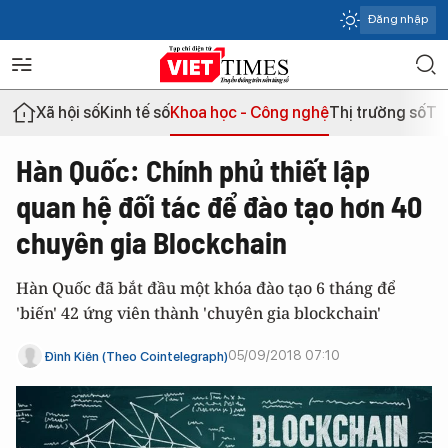
Đăng nhập
Xã hội số
Kinh tế số
Khoa học - Công nghệ
Thị trường số
Th
Hàn Quốc: Chính phủ thiết lập
quan hệ đối tác để đào tạo hơn 40
chuyên gia Blockchain
Hàn Quốc đã bắt đầu một khóa đào tạo 6 tháng để
'biến' 42 ứng viên thành 'chuyên gia blockchain'
05/09/2018 07:10
Đình Kiên (Theo Cointelegraph)