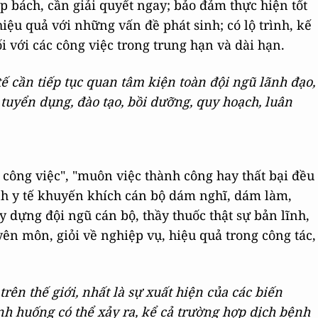
p bách, cần giải quyết ngay; bảo đảm thực hiện tốt
ệu quả với những vấn đề phát sinh; có lộ trình, kế
 với các công việc trong trung hạn và dài hạn.
tế cần tiếp tục quan tâm kiện toàn đội ngũ lãnh đạo,
 tuyển dụng, đào tạo, bồi dưỡng, quy hoạch, luân
 công việc", "muôn việc thành công hay thất bại đều
 y tế khuyến khích cán bộ dám nghĩ, dám làm,
y dựng đội ngũ cán bộ, thầy thuốc thật sự bản lĩnh,
yên môn, giỏi về nghiệp vụ, hiệu quả trong công tác,
trên thế giới, nhất là sự xuất hiện của các biến
nh huống có thể xảy ra, kể cả trường hợp dịch bệnh