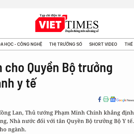
A HỌC - CÔNG NGHỆ
THỊ TRƯỜNG SỐ
SHORT VIDEO
THẾ 
m cho Quyền Bộ trưởng
nh y tế
 Hồng Lan, Thủ tướng Phạm Minh Chính khẳng định
ảng, Nhà nước đối với tân Quyền Bộ trưởng Bộ Y tế.
cho ngành.