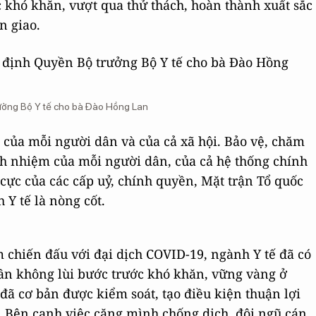
 khó khăn, vượt qua thử thách, hoàn thành xuất sắc
n giao.
ưởng Bộ Y tế cho bà Đào Hồng Lan
 của mỗi người dân và của cả xã hội. Bảo vệ, chăm
ách nhiệm của mỗi người dân, của cả hệ thống chính
ch cực của các cấp uỷ, chính quyền, Mặt trận Tổ quốc
 Y tế là nòng cốt.
m chiến đấu với đại dịch COVID-19, ngành Y tế đã có
thần không lùi bước trước khó khăn, vững vàng ở
đã cơ bản được kiểm soát, tạo điều kiện thuận lợi
ội. Bên cạnh việc căng mình chống dịch, đội ngũ cán