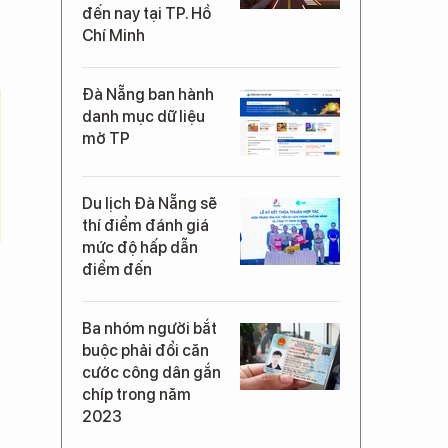
đến nay tại TP. Hồ
Chí Minh
Đà Nẵng ban hành
danh mục dữ liệu
mở TP
Du lịch Đà Nẵng sẽ
thí điểm đánh giá
mức độ hấp dẫn
điểm đến
Ba nhóm người bắt
buộc phải đổi căn
cước công dân gắn
chíp trong năm
2023