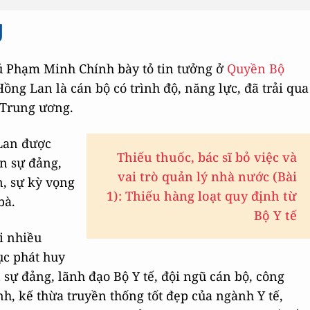
g
hủ Phạm Minh Chính bày tỏ tin tưởng ở
Quyền Bộ
ồng Lan là cán bộ có trình độ, năng lực, đã trải qua
à Trung ương.
Lan được
Thiếu thuốc, bác sĩ bỏ việc và
n sự đảng,
vai trò quản lý nhà nước (Bài
n, sự kỳ vọng
1): Thiếu hàng loạt quy định từ
bà.
Bộ Y tế
i nhiều
ục phát huy
 sự đảng, lãnh đạo Bộ Y tế, đội ngũ cán bộ, công
h, kế thừa truyền thống tốt đẹp của ngành Y tế,