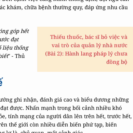
 tác khám, chữa bệnh thường quy, đáp ứng nhu cầu
óng góp hết
Thiếu thuốc, bác sĩ bỏ việc và
nước đạt
vai trò của quản lý nhà nước
 liệu thống
(Bài 2): Hành lang pháp lý chưa
biết
" - Thủ
đồng bộ
ế
ướng ghi nhận, đánh giá cao và biểu dương những
ã đạt được. Nhấn mạnh trong bối cảnh nhiều khó
ỏe, tính mạng của người dân lên trên hết, trước hết,
ên thế giới còn nhiều diễn biến phứ tạp, biến
g lơ là, chủ quan, mất cảnh giác.