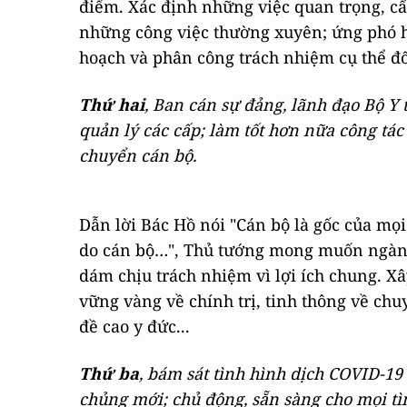
điểm. Xác định những việc quan trọng, cấ
những công việc thường xuyên; ứng phó hi
hoạch và phân công trách nhiệm cụ thể đối
Thứ hai
, Ban cán sự đảng, lãnh đạo Bộ Y 
quản lý các cấp; làm tốt hơn nữa công tác
chuyển cán bộ.
Dẫn lời Bác Hồ nói "Cán bộ là gốc của mọi
do cán bộ…", Thủ tướng mong muốn ngành
dám chịu trách nhiệm vì lợi ích chung. Xâ
vững vàng về chính trị, tinh thông về chu
đề cao y đức...
Thứ ba
, bám sát tình hình dịch COVID-19 
chủng mới; chủ động, sẵn sàng cho mọi tì