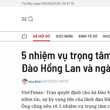
Thứ Bảy, ngày 08/08/2026, 05:47:51
XÃ HỘI SỐ
GÓC NHÌN
KINH TẾ SỐ
KHO
5 nhiệm vụ trọng tâ
Đào Hồng Lan và ngà
15/07/2022 09:16
Hòa Bình
VietTimes– Trao quyết định cho bà Đào
niềm tin, sự kỳ vọng lớn của lãnh đạo Đ
Ông cũng nêu rõ 5 nhiệm vụ trọng tâm 