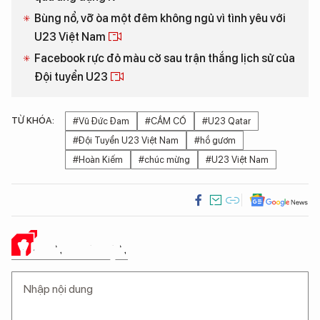
Bùng nổ, vỡ òa một đêm không ngủ vì tình yêu với
U23 Việt Nam
Facebook rực đỏ màu cờ sau trận thắng lịch sử của
Đội tuyển U23
TỪ KHÓA:
#Vũ Đức Đam
#CẦM CỐ
#U23 Qatar
#Đội Tuyển U23 Việt Nam
#hồ gươm
#Hoàn Kiếm
#chúc mừng
#U23 Việt Nam
Ý KIẾN CỦA BẠN