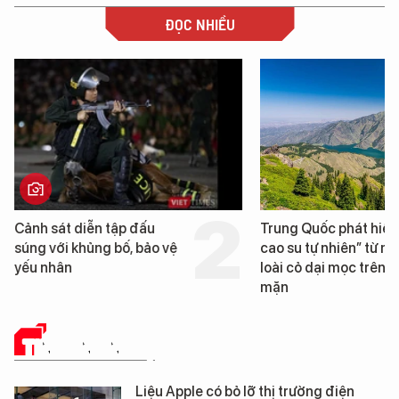
ĐỌC NHIỀU
Cảnh sát diễn tập đấu
Trung Quốc phát hiện
súng với khủng bố, bảo vệ
cao su tự nhiên” từ m
yếu nhân
loài cỏ dại mọc trên đ
mặn
TIN CÔNG NGHỆ
Liệu Apple có bỏ lỡ thị trường điện