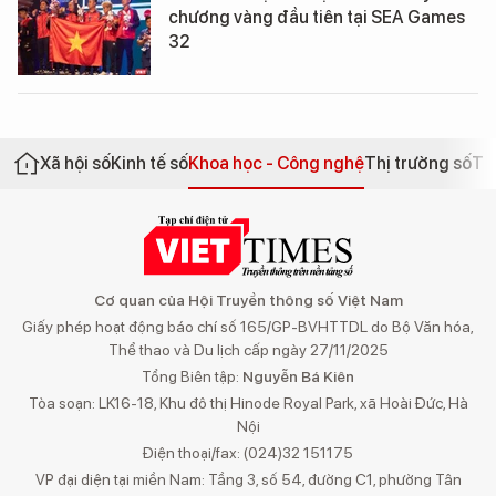
chương vàng đầu tiên tại SEA Games
32
Xã hội số
Kinh tế số
Khoa học - Công nghệ
Thị trường số
Th
Cơ quan của Hội Truyền thông số Việt Nam
Giấy phép hoạt động báo chí số 165/GP-BVHTTDL do Bộ Văn hóa,
Thể thao và Du lịch cấp ngày 27/11/2025
Tổng Biên tập:
Nguyễn Bá Kiên
Tòa soạn: LK16-18, Khu đô thị Hinode Royal Park, xã Hoài Đức, Hà
Nội
Điện thoại/fax: (024)32 151175
VP đại diện tại miền Nam: Tầng 3, số 54, đường C1, phường Tân