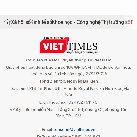
Xã hội số
Kinh tế số
Khoa học - Công nghệ
Thị trường số
Th
Cơ quan của Hội Truyền thông số Việt Nam
Giấy phép hoạt động báo chí số 165/GP-BVHTTDL do Bộ Văn hóa,
Thể thao và Du lịch cấp ngày 27/11/2025
Tổng Biên tập:
Nguyễn Bá Kiên
Tòa soạn: LK16-18, Khu đô thị Hinode Royal Park, xã Hoài Đức, Hà
Nội
Điện thoại/fax: (024)32 151175
VP đại diện tại miền Nam: Tầng 3, số 54, đường C1, phường Tân
Bình, TP.HCM
Email:
toasoan@viettimes.vn
Đường dây nóng:
0862 774 832