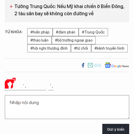
Tướng Trung Quốc: Nếu Mỹ khai chiến ở Biển Đông,
2 tàu sân bay sẽ không còn đường về
TỪ KHÓA:
#hiến pháp
#đàm phán
#Trung Quốc
#thảo luận
#bộ trưởng ngoại giao
#hội nghị thượng đỉnh
#từ chối
#kênh truyền hình
Ý KIẾN CỦA BẠN
Gửi ý kiến