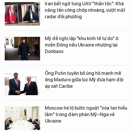
Iran bất ngờ tung UAV "thần tốc": Khả
năng tấn công chớp nhoáng, vượt mặt
radar đối phương
Mỹ đề nghị lập "khu kinh tế tự do" ở
miền Đông nếu Ukraine nhượng lại
Donbass
Ông Putin tuyên bố ủng hộ mạnh mẽ
ông Maduro giữa lúc Mỹ đưa hạm đội
áp sát Caribe
Moscow hé lộ bước ngoặt "xóa tan hiểu
lầm" trong đàm phán Mỹ–Nga về
Ukraine