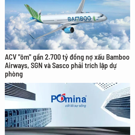
ACV "ôm" gần 2.700 tỷ đồng nợ xấu Bamboo
Airways, SGN và Sasco phải trích lập dự
phòng