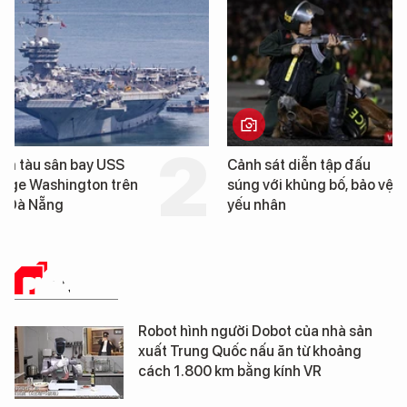
Cảnh sát diễn tập đấu
Trung Quốc phát hiện
súng với khủng bố, bảo vệ
cao su tự nhiên” từ m
yếu nhân
loài cỏ dại mọc trên đ
mặn
PHÂN TÍCH
Robot hình người Dobot của nhà sản
xuất Trung Quốc nấu ăn từ khoảng
cách 1.800 km bằng kính VR