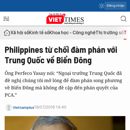
Đăng nhập
Xã hội số
Kinh tế số
Khoa học - Công nghệ
Thị trường số
Th
Philippines từ chối đàm phán với
Trung Quốc về Biển Đông
Ông Perfeco Yasay nói: “Ngoại trưởng Trung Quốc đã
đề nghị chúng tôi mở lòng để đàm phán song phương
về Biển Đông mà không đề cập đến phán quyết của
PCA.”
19/07/2016 14:40
Vietnamplus