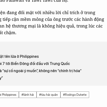
ảo Palawan và Tawi Tawi của họ.
ện đang đối mặt với nhiều lời chỉ trích ở trong
g tiếp cận mềm mỏng của ông trước các hành động
an hệ thương mại là không hiệu quả, trong lúc các
ất chậm.
 tên lửa ở Philippines
 7 tới Biển Đông đối đầu với Trung Quốc
 “sự cố ngoài ý muốn”, không nên “chính trị hóa“
y”
 Philippines
#lãnh hải
#tàu hải quân
#Rodrigo Duterte