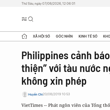
Thứ Sáu, ngày 07/08/2026, 12:06:01
XÃ HỘI SỐ
GÓC NHÌN
KINH TẾ SỐ
KHO
Philippines cảnh báo
thiện” với tàu nước 
không xin phép
20/08/2019 10:53
Huyền Chi
VietTimes -- Phát ngôn viên của Tổng th