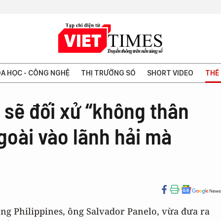
A HỌC - CÔNG NGHỆ
THỊ TRƯỜNG SỐ
SHORT VIDEO
THẾ 
 sẽ đối xử “không thân
ngoài vào lãnh hải mà
ống Philippines, ông Salvador Panelo, vừa đưa ra