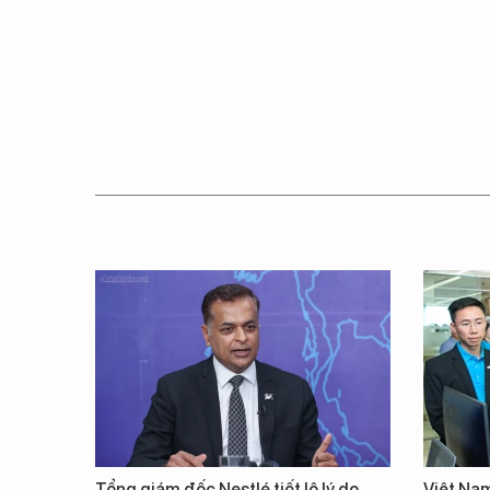
Tổng giám đốc Nestlé tiết lộ lý do
Việt Nam