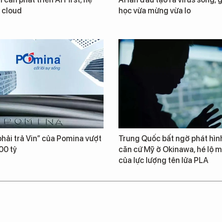
i cloud
học vừa mừng vừa lo
hải trả Vin” của Pomina vượt
Trung Quốc bất ngờ phát hìn
00 tỷ
căn cứ Mỹ ở Okinawa, hé lộ m
của lực lượng tên lửa PLA