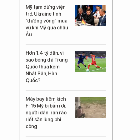
Mỹ tạm dừng viện
trợ, Ukraine tính
“đường vòng” mua
vũ khí Mỹ qua châu
Âu
Hơn 1,4 tỷ dân, vì
sao bóng đá Trung
Quốc thua kém
Nhật Bản, Hàn
Quốc?
Máy bay tiêm kích
F-15 Mỹ bị bắn rơi,
người dân Iran ráo
riết săn lùng phi
công