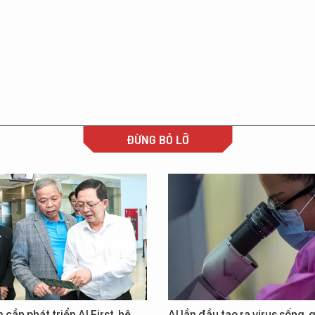
ĐỪNG BỎ LỠ
 cần phát triển AI First, hệ
AI lần đầu tạo ra virus sống, 