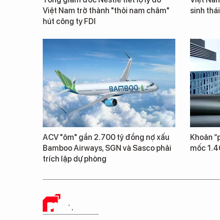
Việt Nam trở thành "thỏi nam châm"
sinh thá
hút công ty FDI
ACV "ôm" gần 2.700 tỷ đồng nợ xấu
Khoản “p
Bamboo Airways, SGN và Sasco phải
mốc 1.4
trích lập dự phòng
PHÂN TÍCH