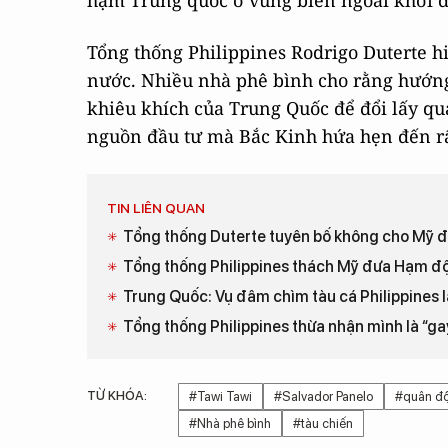
hạm Trung quốc ở vùng biển ngoài khơi đ
Tổng thống Philippines Rodrigo Duterte hi
nước. Nhiều nhà phê bình cho rằng hướn
khiêu khích của Trung Quốc để đổi lấy qu
nguồn đầu tư mà Bắc Kinh hứa hẹn đến r
TIN LIÊN QUAN
Tổng thống Duterte tuyên bố không cho Mỹ đặt
Tổng thống Philippines thách Mỹ đưa Hạm đội
Trung Quốc: Vụ đâm chìm tàu cá Philippines là
Tổng thống Philippines thừa nhận mình là “ga
TỪ KHÓA:
#Tawi Tawi
#Salvador Panelo
#quân đội
#Nhà phê bình
#tàu chiến