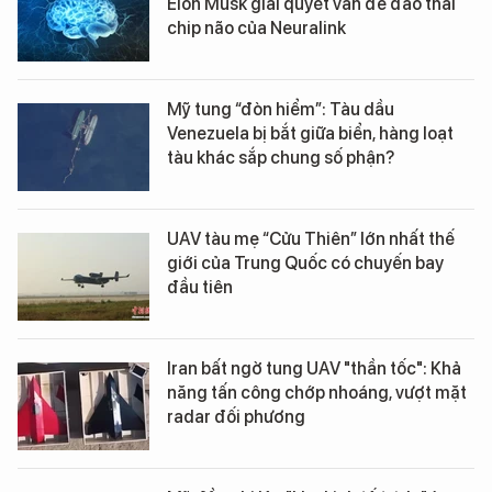
Elon Musk giải quyết vấn đề đào thải
chip não của Neuralink
Mỹ tung “đòn hiểm”: Tàu dầu
Venezuela bị bắt giữa biển, hàng loạt
tàu khác sắp chung số phận?
UAV tàu mẹ “Cửu Thiên” lớn nhất thế
giới của Trung Quốc có chuyến bay
đầu tiên
Iran bất ngờ tung UAV "thần tốc": Khả
năng tấn công chớp nhoáng, vượt mặt
radar đối phương