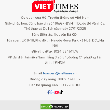
Cơ quan của Hội Truyền thông số Việt Nam
Giấy phép hoạt động báo chí số 165/GP-BVHTTDL do Bộ Văn hóa,
Thể thao và Du lịch cấp ngày 27/11/2025
Tổng Biên tập:
Nguyễn Bá Kiên
Tòa soạn: LK16-18, Khu đô thị Hinode Royal Park, xã Hoài Đức, Hà
Nội
Điện thoại/fax: (024)32 151175
VP đại diện tại miền Nam: Tầng 3, số 54, đường C1, phường Tân
Bình, TP.HCM
Email:
toasoan@viettimes.vn
Đường dây nóng:
0862 774 832
Liên hệ quảng cáo:
093 228 8166