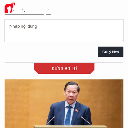
Ý KIẾN CỦA BẠN
Gửi ý kiến
ĐỪNG BỎ LỠ