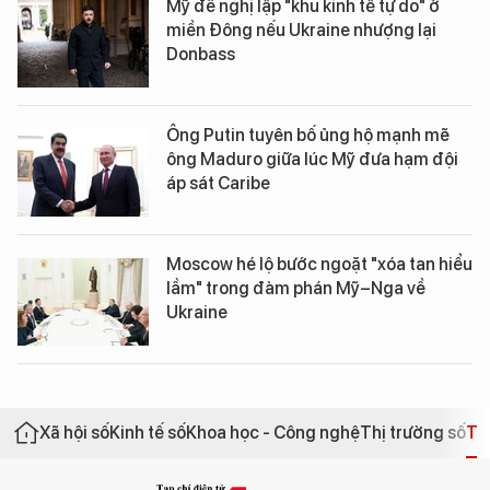
Mỹ đề nghị lập "khu kinh tế tự do" ở
miền Đông nếu Ukraine nhượng lại
Donbass
Ông Putin tuyên bố ủng hộ mạnh mẽ
ông Maduro giữa lúc Mỹ đưa hạm đội
áp sát Caribe
Moscow hé lộ bước ngoặt "xóa tan hiểu
lầm" trong đàm phán Mỹ–Nga về
Ukraine
Xã hội số
Kinh tế số
Khoa học - Công nghệ
Thị trường số
Th