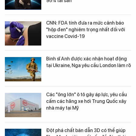
95% tài sản
CNN: FDA tính đưa ra mức cảnh báo
"hộp đen" nghiêm trọng nhất đối với
vaccine Covid-19
Binh sĩ Anh được xác nhận hoạt động
tại Ukraine, Nga yêu cầu London làm rõ
Các "ông lớn" ô tô gây áp lực, yêu cầu
cấm các hãng xe hơi Trung Quốc xây
nhà máy tại Mỹ
Đột phá chất bán dẫn 3D có thể giúp