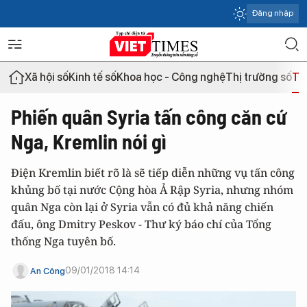
Đăng nhập
Xã hội số
Kinh tế số
Khoa học - Công nghệ
Thị trường số
Th
Phiến quân Syria tấn công căn cứ
Nga, Kremlin nói gì
Điện Kremlin biết rõ là sẽ tiếp diễn những vụ tấn công
khủng bố tại nước Cộng hòa Ả Rập Syria, nhưng nhóm
quân Nga còn lại ở Syria vẫn có đủ khả năng chiến
đấu, ông Dmitry Peskov - Thư ký báo chí của Tổng
thống Nga tuyên bố.
09/01/2018 14:14
An Công