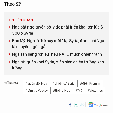
Theo SP
TIN LIÊN QUAN
Nga bất ngờ tuyên bố lý do phải triển khai tên lửa S-
300 ở Syria
Báo Mỹ: Nga là “Kẻ hủy diệt” tại Syria, đánh bại Nga
là chuyện ngớ ngẩn!
Nga sẵn sàng “chiều” nếu NATO muốn chiến tranh
Nga rút quân khỏi Syria, diễn biến chiến trường khó
lường
TỪ KHÓA:
#quân đội Nga
#chiến sự Syria
#điện Kremlin
#Dmitry Peskov
#thống Nga
#Mỹ
#viettimes