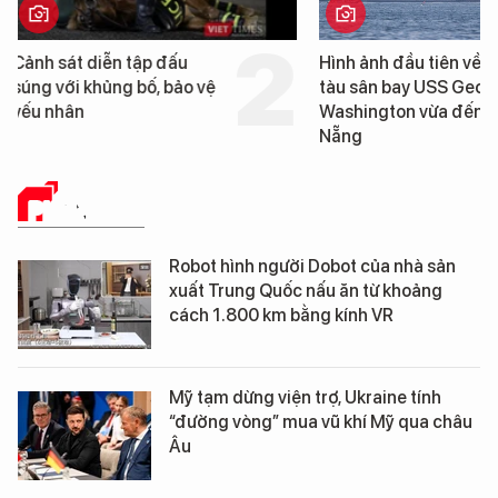
Hình ảnh đầu tiên về siêu
Cận cảnh chiến hạm 
tàu sân bay USS George
tống tàu sân bay USS
Washington vừa đến Đà
George Washington 
Nẵng
Đà Nẵng
PHÂN TÍCH
Robot hình người Dobot của nhà sản
xuất Trung Quốc nấu ăn từ khoảng
cách 1.800 km bằng kính VR
Mỹ tạm dừng viện trợ, Ukraine tính
“đường vòng” mua vũ khí Mỹ qua châu
Âu