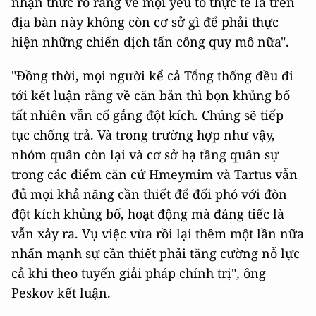
nhận thức rõ ràng về mọi yếu tố thực tế là trên
địa bàn này không còn cơ sở gì để phải thực
hiện những chiến dịch tấn công quy mô nữa".
"Đồng thời, mọi người kể cả Tổng thống đều đi
tới kết luận rằng về căn bản thì bọn khủng bố
tất nhiên vẫn cố gắng đột kích. Chúng sẽ tiếp
tục chống trả. Và trong trường hợp như vậy,
nhóm quân còn lại và cơ sở hạ tầng quân sự
trong các điểm căn cứ Hmeymim và Tartus vẫn
đủ mọi khả năng cần thiết để đối phó với đòn
đột kích khủng bố, hoạt động mà đáng tiếc là
vẫn xảy ra. Vụ việc vừa rồi lại thêm một lần nữa
nhấn mạnh sự cần thiết phải tăng cường nỗ lực
cả khi theo tuyến giải pháp chính trị", ông
Peskov kết luận.