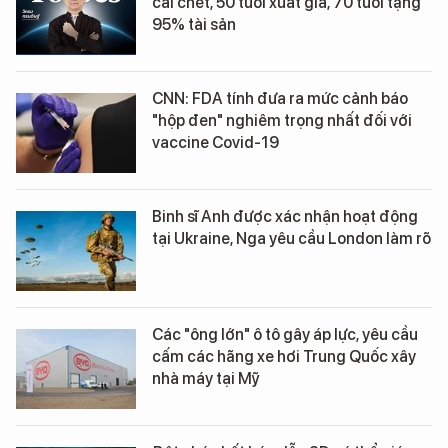
cái chết, 50 tuổi xuất gia, 70 tuổi tặng
95% tài sản
CNN: FDA tính đưa ra mức cảnh báo
"hộp đen" nghiêm trọng nhất đối với
vaccine Covid-19
Binh sĩ Anh được xác nhận hoạt động
tại Ukraine, Nga yêu cầu London làm rõ
Các "ông lớn" ô tô gây áp lực, yêu cầu
cấm các hãng xe hơi Trung Quốc xây
nhà máy tại Mỹ