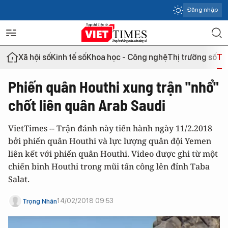
Đăng nhập
Xã hội số
Kinh tế số
Khoa học - Công nghệ
Thị trường số
Th
Phiến quân Houthi xung trận "nhổ"
chốt liên quân Arab Saudi
VietTimes -- Trận đánh này tiến hành ngày 11/2.2018
bởi phiến quân Houthi và lực lượng quân đội Yemen
liên kết với phiến quân Houthi. Video được ghi từ một
chiến binh Houthi trong mũi tấn công lên đỉnh Taba
Salat.
14/02/2018 09:53
Trọng Nhân