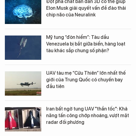
Đột phá chất bán dẫn 3D có thể giúp
Elon Musk giải quyết vấn đề đào thải
chip não của Neuralink
Mỹ tung “đòn hiểm”: Tàu dầu
Venezuela bị bắt giữa biển, hàng loạt
tàu khác sắp chung số phận?
UAV tàu mẹ “Cửu Thiên” lớn nhất thế
giới của Trung Quốc có chuyến bay
đầu tiên
Iran bất ngờ tung UAV "thần tốc": Khả
năng tấn công chớp nhoáng, vượt mặt
radar đối phương