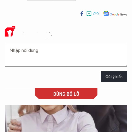
Ý KIẾN CỦA BẠN
Gửi ý kiến
ĐỪNG BỎ LỠ