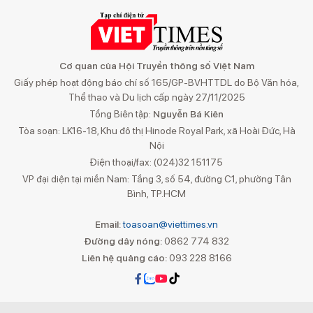
Cơ quan của Hội Truyền thông số Việt Nam
Giấy phép hoạt động báo chí số 165/GP-BVHTTDL do Bộ Văn hóa,
Thể thao và Du lịch cấp ngày 27/11/2025
Tổng Biên tập:
Nguyễn Bá Kiên
Tòa soạn: LK16-18, Khu đô thị Hinode Royal Park, xã Hoài Đức, Hà
Nội
Điện thoại/fax: (024)32 151175
VP đại diện tại miền Nam: Tầng 3, số 54, đường C1, phường Tân
Bình, TP.HCM
Email:
toasoan@viettimes.vn
Đường dây nóng:
0862 774 832
Liên hệ quảng cáo:
093 228 8166