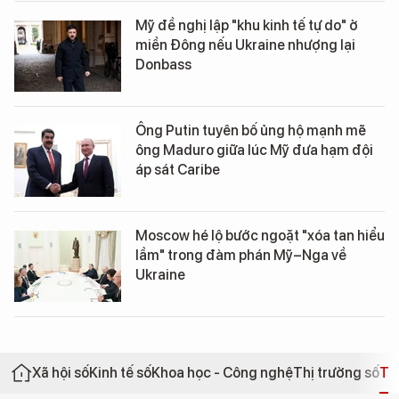
Mỹ đề nghị lập "khu kinh tế tự do" ở
miền Đông nếu Ukraine nhượng lại
Donbass
Ông Putin tuyên bố ủng hộ mạnh mẽ
ông Maduro giữa lúc Mỹ đưa hạm đội
áp sát Caribe
Moscow hé lộ bước ngoặt "xóa tan hiểu
lầm" trong đàm phán Mỹ–Nga về
Ukraine
Xã hội số
Kinh tế số
Khoa học - Công nghệ
Thị trường số
Th