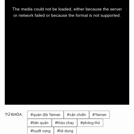
This
is
a
The media could not be loaded, either because the server
modal
window.
or network failed or because the format is not supported.
TỪ KHÓA:
#quân đội Yemen
#cận chiến
#Yemen
#liên quân
#tháo chạy
#phóng thử
#tuyệt vọng
#lợi dụng