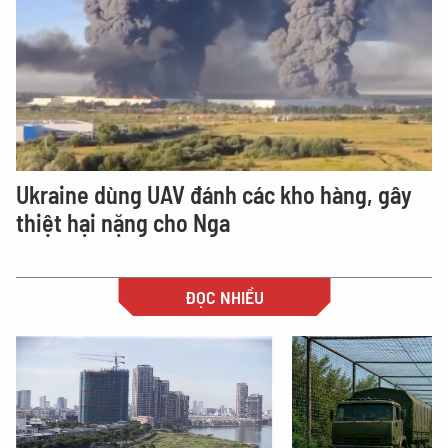
Ukraine dùng UAV đánh các kho hàng, gây
thiệt hại nặng cho Nga
ĐỌC NHIỀU