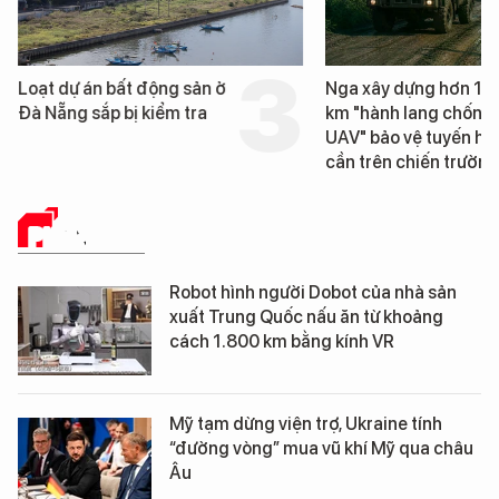
Loạt dự án bất động sản ở
Nga xây dựng hơn 1.
Đà Nẵng sắp bị kiểm tra
km "hành lang chống
UAV" bảo vệ tuyến hậ
cần trên chiến trường
PHÂN TÍCH
Robot hình người Dobot của nhà sản
xuất Trung Quốc nấu ăn từ khoảng
cách 1.800 km bằng kính VR
Mỹ tạm dừng viện trợ, Ukraine tính
“đường vòng” mua vũ khí Mỹ qua châu
Âu