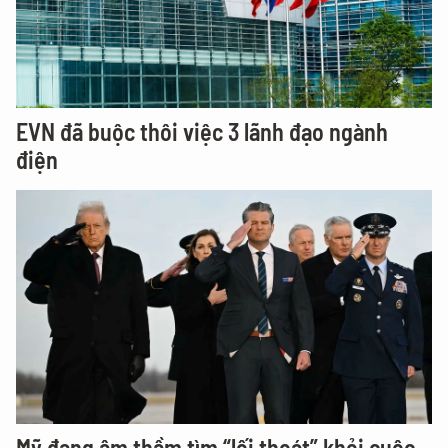
EVN đã buộc thôi việc 3 lãnh đạo ngành
điện
Mỹ đang âm thầm tìm “lối thoát” khỏi cuộc