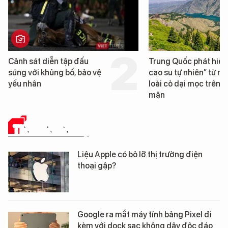
Cảnh sát diễn tập đấu
Trung Quốc phát hiện
súng với khủng bố, bảo vệ
cao su tự nhiên” từ m
yếu nhân
loài cỏ dại mọc trên đ
mặn
TIN CÔNG NGHỆ
Liệu Apple có bỏ lỡ thị trường điện
thoại gập?
Google ra mắt máy tính bảng Pixel đi
kèm với dock sạc không dây độc đáo