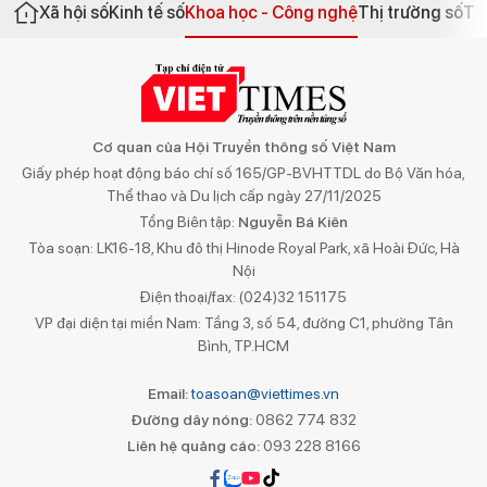
Xã hội số
Kinh tế số
Khoa học - Công nghệ
Thị trường số
Th
Cơ quan của Hội Truyền thông số Việt Nam
Giấy phép hoạt động báo chí số 165/GP-BVHTTDL do Bộ Văn hóa,
Thể thao và Du lịch cấp ngày 27/11/2025
Tổng Biên tập:
Nguyễn Bá Kiên
Tòa soạn: LK16-18, Khu đô thị Hinode Royal Park, xã Hoài Đức, Hà
Nội
Điện thoại/fax: (024)32 151175
VP đại diện tại miền Nam: Tầng 3, số 54, đường C1, phường Tân
Bình, TP.HCM
Email:
toasoan@viettimes.vn
Đường dây nóng:
0862 774 832
Liên hệ quảng cáo:
093 228 8166