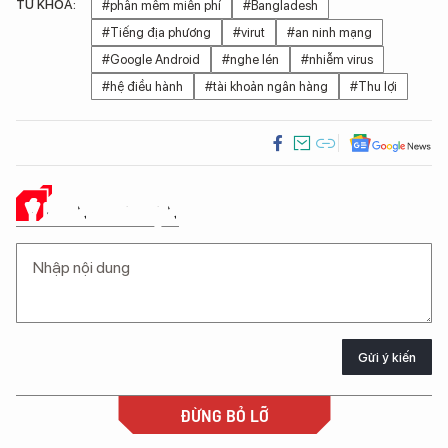
TỪ KHÓA:
#phần mềm miễn phí
#Bangladesh
#Tiếng địa phương
#virut
#an ninh mạng
#Google Android
#nghe lén
#nhiễm virus
#hệ điều hành
#tài khoản ngân hàng
#Thu lợi
Ý KIẾN CỦA BẠN
Gửi ý kiến
ĐỪNG BỎ LỠ