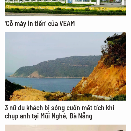
'Cỗ máy in tiền' của VEAM
3 nữ du khách bị sóng cuốn mất tích khi
chụp ảnh tại Mũi Nghê, Đà Nẵng