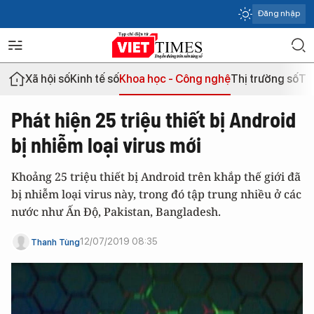
Đăng nhập
Xã hội số
Kinh tế số
Khoa học - Công nghệ
Thị trường số
Th
Phát hiện 25 triệu thiết bị Android
bị nhiễm loại virus mới
Khoảng 25 triệu thiết bị Android trên khắp thế giới đã
bị nhiễm loại virus này, trong đó tập trung nhiều ở các
nước như Ấn Độ, Pakistan, Bangladesh.
12/07/2019 08:35
Thanh Tùng