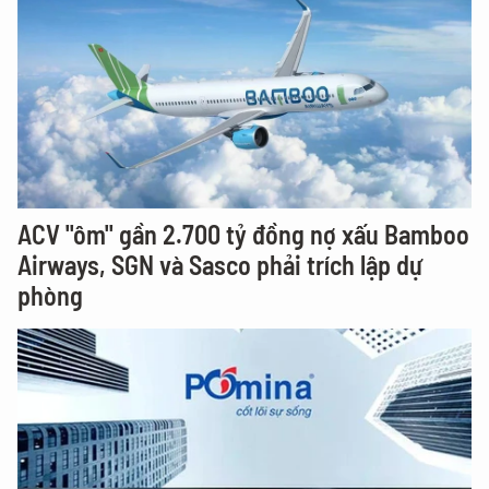
ACV "ôm" gần 2.700 tỷ đồng nợ xấu Bamboo
Airways, SGN và Sasco phải trích lập dự
phòng