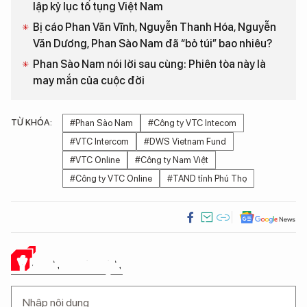
lập kỷ lục tố tụng Việt Nam
Bị cáo Phan Văn Vĩnh, Nguyễn Thanh Hóa, Nguyễn
Văn Dương, Phan Sào Nam đã “bỏ túi” bao nhiêu?
Phan Sào Nam nói lời sau cùng: Phiên tòa này là
may mắn của cuộc đời
TỪ KHÓA:
#Phan Sào Nam
#Công ty VTC Intecom
#VTC Intercom
#DWS Vietnam Fund
#VTC Online
#Công ty Nam Việt
#Công ty VTC Online
#TAND tỉnh Phú Thọ
Ý KIẾN CỦA BẠN