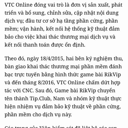
VTC Online đóng vai trò là đơn vị sản xuất, phát
triển và bổ sung, chỉnh sửa, cập nhật nội dung
dịch vụ; đầu tư cơ sở hạ tầng phần cứng, phần
mềm; vận hành, kết nối hệ thống kỹ thuật đảm
bảo cho việc khai thác thương mại dịch vụ và
kết nối thanh toán được ổn định.
Theo đó, ngày 18/4/2015, hai bên ký nghiệm thu,
bàn giao khai thác thương mại phần mềm đánh
bạc trực tuyến bằng hình thức game bài RikVip
và đến tháng 8/2016, VTC Online chấm dứt hợp
tác với CNC. Sau đó, Game bài RikVip chuyển
tên thành Tip.Club, Nam và nhóm kỹ thuật thực
hiện nhiệm vụ đảm bảo kỹ thuật về phần cứng,
phần mềm cho dịch vụ này.
Cáo trạng của Viện kiểm sát đã liệt kê các con