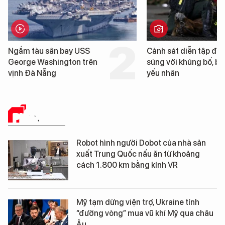
Cảnh sát diễn tập đấu
Cận cảnh chiến hạm 
súng với khủng bố, bảo vệ
tống tàu sân bay USS
yếu nhân
George Washington 
Đà Nẵng
PHÂN TÍCH
Robot hình người Dobot của nhà sản
xuất Trung Quốc nấu ăn từ khoảng
cách 1.800 km bằng kính VR
Mỹ tạm dừng viện trợ, Ukraine tính
“đường vòng” mua vũ khí Mỹ qua châu
Âu