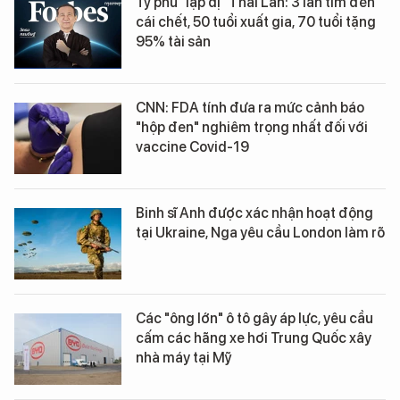
Tỷ phú "lập dị" Thái Lan: 3 lần tìm đến
cái chết, 50 tuổi xuất gia, 70 tuổi tặng
95% tài sản
CNN: FDA tính đưa ra mức cảnh báo
"hộp đen" nghiêm trọng nhất đối với
vaccine Covid-19
Binh sĩ Anh được xác nhận hoạt động
tại Ukraine, Nga yêu cầu London làm rõ
Các "ông lớn" ô tô gây áp lực, yêu cầu
cấm các hãng xe hơi Trung Quốc xây
nhà máy tại Mỹ