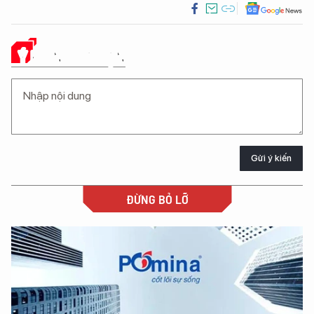
Ý KIẾN CỦA BẠN
Gửi ý kiến
ĐỪNG BỎ LỠ