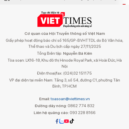
Cơ quan của Hội Truyền thông số Việt Nam
Giấy phép hoạt động báo chí số 165/GP-BVHTTDL do Bộ Văn hóa,
Thể thao và Du lịch cấp ngày 27/11/2025
Tổng Biên tập:
Nguyễn Bá Kiên
Tòa soạn: LK16-18, Khu đô thị Hinode Royal Park, xã Hoài Đức, Hà
Nội
Điện thoại/fax: (024)32 151175
VP đại diện tại miền Nam: Tầng 3, số 54, đường C1, phường Tân
Bình, TP.HCM
Email:
toasoan@viettimes.vn
Đường dây nóng:
0862 774 832
Liên hệ quảng cáo:
093 228 8166