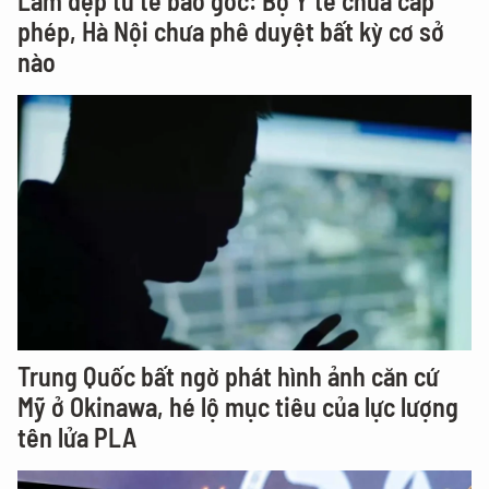
Làm đẹp từ tế bào gốc: Bộ Y tế chưa cấp
phép, Hà Nội chưa phê duyệt bất kỳ cơ sở
nào
Trung Quốc bất ngờ phát hình ảnh căn cứ
Mỹ ở Okinawa, hé lộ mục tiêu của lực lượng
tên lửa PLA