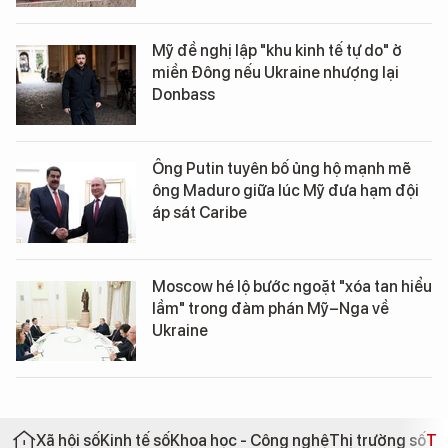
Mỹ đề nghị lập "khu kinh tế tự do" ở
miền Đông nếu Ukraine nhượng lại
Donbass
Ông Putin tuyên bố ủng hộ mạnh mẽ
ông Maduro giữa lúc Mỹ đưa hạm đội
áp sát Caribe
Moscow hé lộ bước ngoặt "xóa tan hiểu
lầm" trong đàm phán Mỹ–Nga về
Ukraine
Xã hội số
Kinh tế số
Khoa học - Công nghệ
Thị trường số
Th