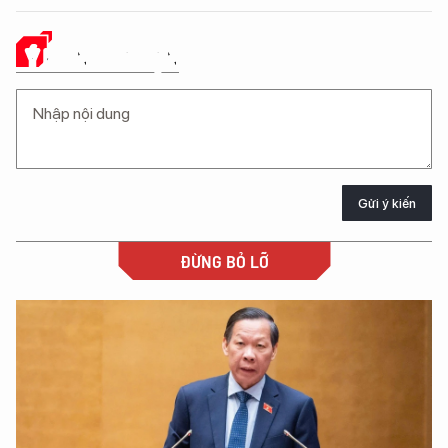
Ý KIẾN CỦA BẠN
Gửi ý kiến
ĐỪNG BỎ LỠ