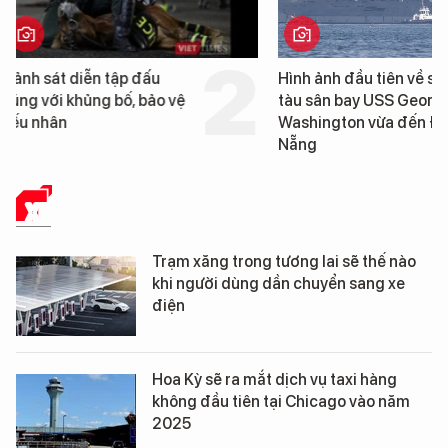
Hình ảnh đầu tiên về siêu
Cận cảnh chiến hạm 
tàu sân bay USS George
tống tàu sân bay USS
Washington vừa đến Đà
George Washington 
Nẵng
Đà Nẵng
XE
Trạm xăng trong tương lai sẽ thế nào
khi người dùng dần chuyển sang xe
điện
Hoa Kỳ sẽ ra mắt dịch vụ taxi hàng
không đầu tiên tại Chicago vào năm
2025