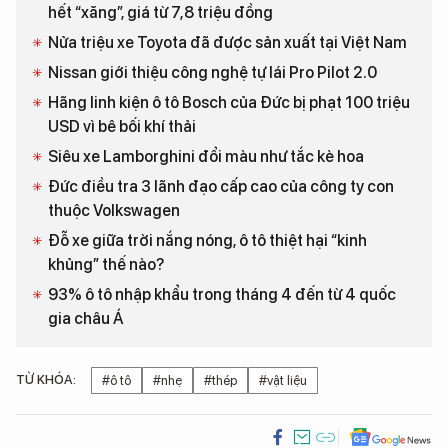
hết “xăng”, giá từ 7,8 triệu đồng
Nửa triệu xe Toyota đã được sản xuất tại Việt Nam
Nissan giới thiệu công nghệ tự lái Pro Pilot 2.0
Hãng linh kiện ô tô Bosch của Đức bị phạt 100 triệu
USD vì bê bối khí thải
Siêu xe Lamborghini đổi màu như tắc kè hoa
Đức điều tra 3 lãnh đạo cấp cao của công ty con
thuộc Volkswagen
Đỗ xe giữa trời nắng nóng, ô tô thiệt hại “kinh
khủng” thế nào?
93% ô tô nhập khẩu trong tháng 4 đến từ 4 quốc
gia châu Á
TỪ KHÓA:
#ô tô
#nhẹ
#thép
#vật liệu