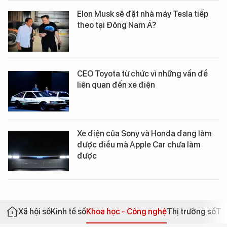
Elon Musk sẽ đặt nhà máy Tesla tiếp
theo tại Đông Nam Á?
CEO Toyota từ chức vì những vấn đề
liên quan đến xe điện
Xe điện của Sony và Honda đang làm
được điều mà Apple Car chưa làm
được
Xã hội số
Kinh tế số
Khoa học - Công nghệ
Thị trường số
Th