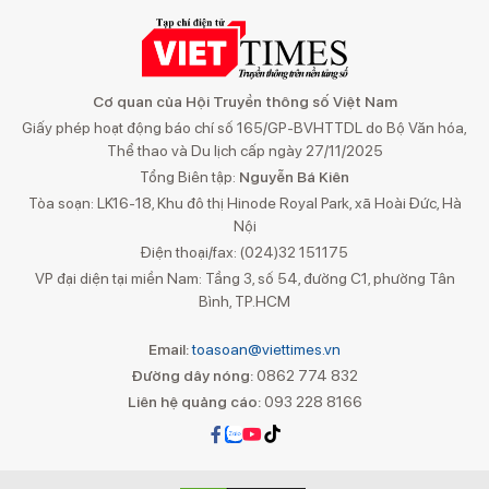
Cơ quan của Hội Truyền thông số Việt Nam
Giấy phép hoạt động báo chí số 165/GP-BVHTTDL do Bộ Văn hóa,
Thể thao và Du lịch cấp ngày 27/11/2025
Tổng Biên tập:
Nguyễn Bá Kiên
Tòa soạn: LK16-18, Khu đô thị Hinode Royal Park, xã Hoài Đức, Hà
Nội
Điện thoại/fax: (024)32 151175
VP đại diện tại miền Nam: Tầng 3, số 54, đường C1, phường Tân
Bình, TP.HCM
Email:
toasoan@viettimes.vn
Đường dây nóng:
0862 774 832
Liên hệ quảng cáo:
093 228 8166