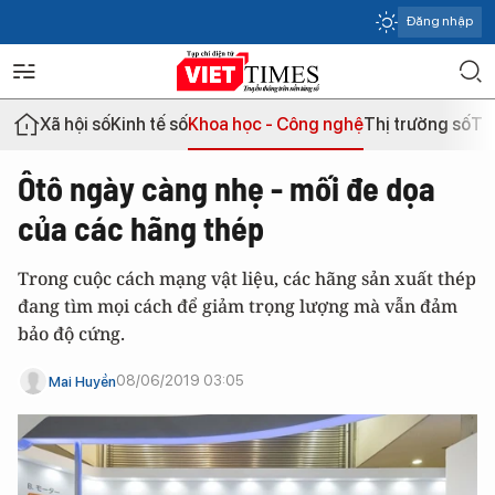
Đăng nhập
Xã hội số
Kinh tế số
Khoa học - Công nghệ
Thị trường số
Th
Ôtô ngày càng nhẹ - mối đe dọa
của các hãng thép
Trong cuộc cách mạng vật liệu, các hãng sản xuất thép
đang tìm mọi cách để giảm trọng lượng mà vẫn đảm
bảo độ cứng.
08/06/2019 03:05
Mai Huyền