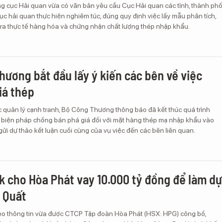
ng cục Hải quan vừa có văn bản yêu cầu Cục Hải quan các tỉnh, thành ph
cục hải quan thực hiện nghiêm túc, đúng quy định việc lấy mẫu phân tích,
tra thực tế hàng hóa và chứng nhận chất lượng thép nhập khẩu.
hương bắt đầu lấy ý kiến các bên về việc
iá thép
c quản lý cạnh tranh, Bộ Công Thương thông báo đã kết thúc quá trình
g biện pháp chống bán phá giá đối với mặt hàng thép mạ nhập khẩu vào
gửi dự thảo kết luận cuối cùng của vụ việc đến các bên liên quan.
k cho Hòa Phát vay 10.000 tỷ đồng để làm dự
 Quất
eo thông tin vừa được CTCP Tập đoàn Hòa Phát (HSX: HPG) công bố,