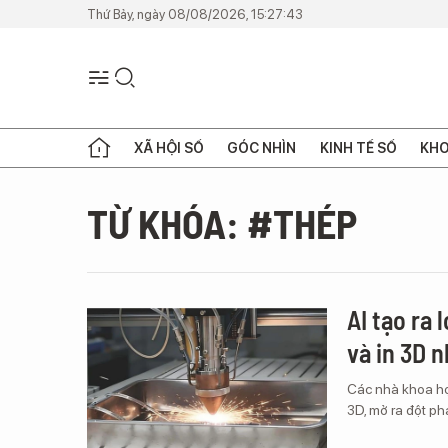
Thứ Bảy, ngày 08/08/2026, 15:27:43
XÃ HỘI SỐ
GÓC NHÌN
KINH TẾ SỐ
KHO
TỪ KHÓA: #THÉP
AI tạo ra 
và in 3D 
Các nhà khoa học
3D, mở ra đột p