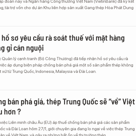
tập đoàn này và Ngân hàng Công thương Việt Nam (VietinBank) đã ký kết
g, tài trợ vốn cho dự án Khu liên hợp sản xuất Gang thép Hòa Phát Dung
 hồ sơ yêu cầu rà soát thuế với mặt hàng
g gỉ cán nguội
c Quản lý cạnh tranh (Bộ Công Thương) đã tiếp nhận hồ sơ yêu cầu rà
i việc áp dụng biện pháp chống bán phá giá một số sản phẩm thép không
t xứ từ Trung Quốc, Indonesia, Malaysia và Đài Loan.
ng bán phá giá, thép Trung Quốc sẽ “về” Việt
u hơn ?
i việc Liên minh châu Âu (EU) áp thuế chống bán phá giá các sản phẩm
ốc và Đài Loan hôm 27/1, giới chuyên gia đang lo ngại về việc thép Trung
p về Việt Nam, và gây ra những bất ổn về thị trường thép.