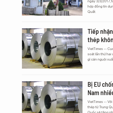
ngày 3/3/2017, 
hợp đồng tín dụn
Quất.
Tiếp nhận
thép khôn
VietTimes -- Cụ
soát lần thứ ha
gỉ cán nguội xuấ
Bị EU chố
Nam nhiề
VietTimes -- Vớ
thép từ Trung Qu
Quốc sẽ tăng nhậ