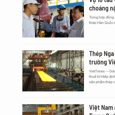
choáng n
Trong hợp đồng đ
thép Hàn Quốc n
Thép Nga 
trường V
VietTimes -- Giá
thuế từ Hiệp địn
sản phẩm thép c
Việt Nam 