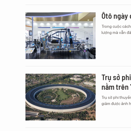
Ôtô ngày 
Trong cuộc cách 
lượng mà vẫn đ
Trụ sở ph
nằm trên 
Trụ sở phi thuyề
giảm được ảnh h