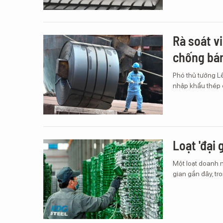
Rà soát v
chống bán
Phó thủ tướng Lê
nhập khẩu thép 
Loạt 'đại 
Một loạt doanh n
gian gần đây, tr