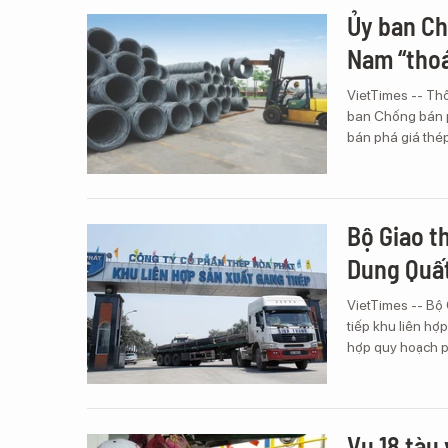
Ủy ban Ch
Nam “thoá
VietTimes -- Th
ban Chống bán p
bán phá giá thé
Bộ Giao t
Dung Quấ
VietTimes -- Bộ
tiếp khu liên h
hợp quy hoạch p
Vụ 18 tàu