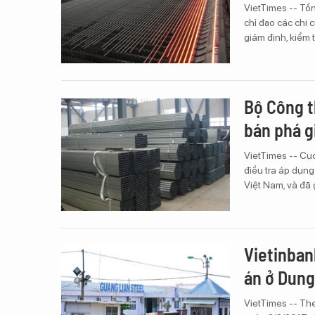
VietTimes -- Tổ
chỉ đạo các chi 
giám định, kiểm 
Bộ Công t
bán phá g
VietTimes -- Cụ
điều tra áp dụn
Việt Nam, và đã 
Vietinban
án ở Dung
VietTimes -- Th