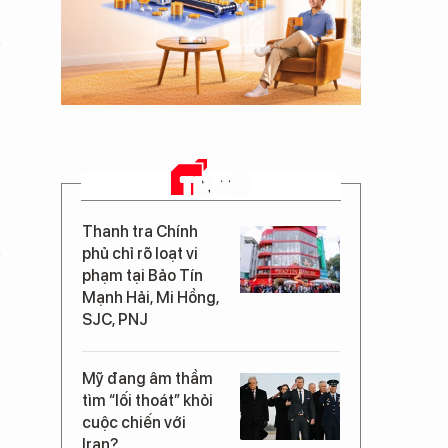
TIN MỚI
Thanh tra Chính
phủ chỉ rõ loạt vi
phạm tại Bảo Tín
Mạnh Hải, Mi Hồng,
SJC, PNJ
Mỹ đang âm thầm
tìm “lối thoát” khỏi
cuộc chiến với
Iran?