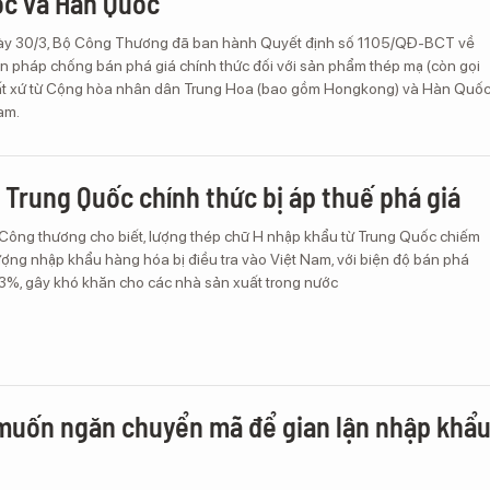
ốc và Hàn Quốc
gày 30/3, Bộ Công Thương đã ban hành Quyết định số 1105/QĐ-BCT về
ện pháp chống bán phá giá chính thức đối với sản phẩm thép mạ (còn gọi
uất xứ từ Cộng hòa nhân dân Trung Hoa (bao gồm Hongkong) và Hàn Quố
am.
 Trung Quốc chính thức bị áp thuế phá giá
 Công thương cho biết, lượng thép chữ H nhập khẩu từ Trung Quốc chiếm
ợng nhập khẩu hàng hóa bị điều tra vào Việt Nam, với biện độ bán phá
3%, gây khó khăn cho các nhà sản xuất trong nước
muốn ngăn chuyển mã để gian lận nhập khẩ