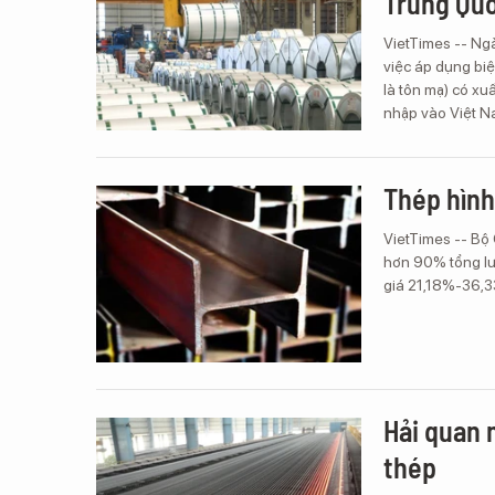
Trung Qu
VietTimes -- N
việc áp dụng bi
là tôn mạ) có x
nhập vào Việt N
Thép hình
VietTimes -- Bộ
hơn 90% tổng lư
giá 21,18%-36,3
Hải quan 
thép