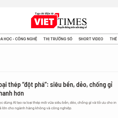
A HỌC - CÔNG NGHỆ
THỊ TRƯỜNG SỐ
SHORT VIDEO
THẾ 
loại thép “đột phá”: siêu bền, dẻo, chống gỉ
nhanh hơn
 dùng AI tạo ra loại thép mới vừa siêu bền, dẻo, chống gỉ và tối ưu cho in
há lớn cho ngành hàng không và công nghiệp.