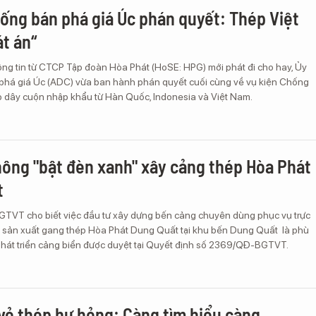
ống bán phá giá Úc phán quyết: Thép Việt
t án“
ông tin từ CTCP Tập đoàn Hòa Phát (HoSE: HPG) mới phát đi cho hay, Ủy
há giá Úc (ADC) vừa ban hành phán quyết cuối cùng về vụ kiện Chống
p dây cuộn nhập khẩu từ Hàn Quốc, Indonesia và Việt Nam.
hông "bật đèn xanh" xây cảng thép Hòa Phát
t
 GTVT cho biết việc đầu tư xây dựng bến cảng chuyên dùng phục vụ trực
ợp sản xuất gang thép Hòa Phát Dung Quất tại khu bến Dung Quất là phù
hát triển cảng biển được duyệt tại Quyết định số 2369/QĐ-BGTVT.
 vỏ thép hư hỏng: Càng tìm hiểu càng