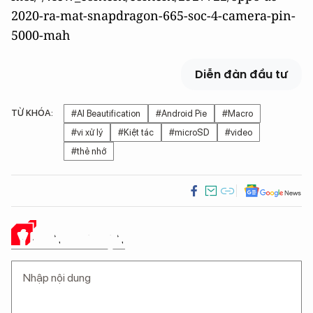
2020-ra-mat-snapdragon-665-soc-4-camera-pin-
5000-mah
Diễn đàn đầu tư
TỪ KHÓA:
#AI Beautification
#Android Pie
#Macro
#vi xử lý
#Kiệt tác
#microSD
#video
#thẻ nhớ
Ý KIẾN CỦA BẠN