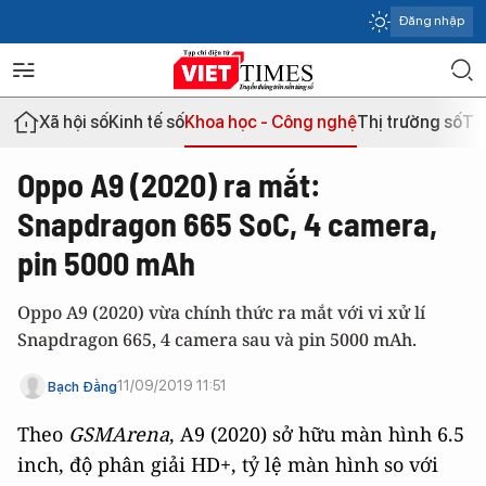
Đăng nhập
Xã hội số
Kinh tế số
Khoa học - Công nghệ
Thị trường số
Th
Oppo A9 (2020) ra mắt:
Snapdragon 665 SoC, 4 camera,
pin 5000 mAh
Oppo A9 (2020) vừa chính thức ra mắt với vi xử lí
Snapdragon 665, 4 camera sau và pin 5000 mAh.
11/09/2019 11:51
Bạch Đằng
Theo
GSMArena
, A9 (2020) sở hữu màn hình 6.5
inch, độ phân giải HD+, tỷ lệ màn hình so với