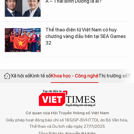
Á – Thái Bình Dương là ai?
Thể thao điện tử Việt Nam có huy
chương vàng đầu tiên tại SEA Games
32
Xã hội số
Kinh tế số
Khoa học - Công nghệ
Thị trường số
Th
Cơ quan của Hội Truyền thông số Việt Nam
Giấy phép hoạt động báo chí số 165/GP-BVHTTDL do Bộ Văn hóa,
Thể thao và Du lịch cấp ngày 27/11/2025
Tổng Biên tập:
Nguyễn Bá Kiên