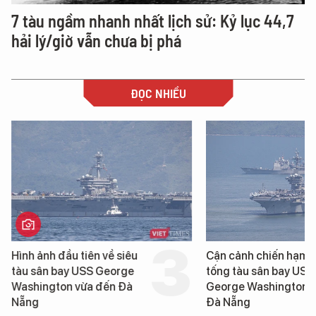
7 tàu ngầm nhanh nhất lịch sử: Kỷ lục 44,7
hải lý/giờ vẫn chưa bị phá
ĐỌC NHIỀU
Hình ảnh đầu tiên về siêu
Cận cảnh chiến hạm 
tàu sân bay USS George
tống tàu sân bay USS
Washington vừa đến Đà
George Washington 
Nẵng
Đà Nẵng