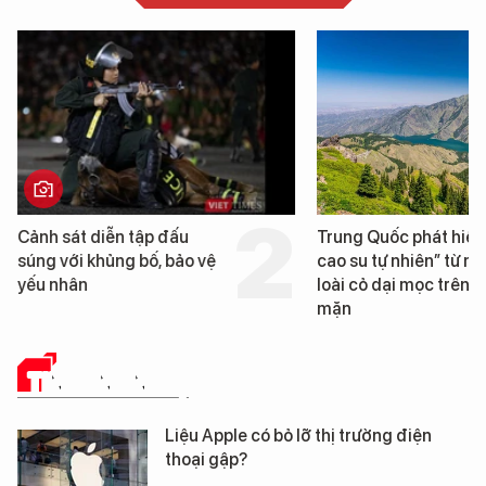
Trung Quốc phát hiện “mỏ
Loạt dự án bất động 
cao su tự nhiên” từ một
Đà Nẵng sắp bị kiểm 
loài cỏ dại mọc trên đất
mặn
TIN CÔNG NGHỆ
Liệu Apple có bỏ lỡ thị trường điện
thoại gập?