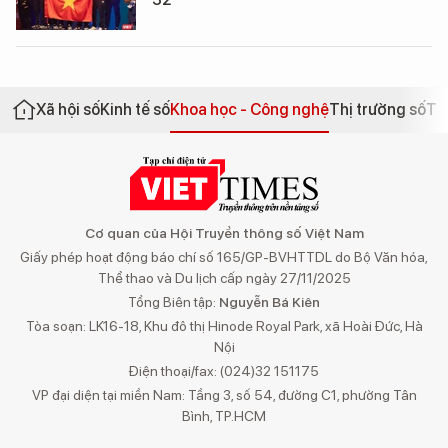
Xã hội số
Kinh tế số
Khoa học - Công nghệ
Thị trường số
Th
Cơ quan của Hội Truyền thông số Việt Nam
Giấy phép hoạt động báo chí số 165/GP-BVHTTDL do Bộ Văn hóa,
Thể thao và Du lịch cấp ngày 27/11/2025
Tổng Biên tập:
Nguyễn Bá Kiên
Tòa soạn: LK16-18, Khu đô thị Hinode Royal Park, xã Hoài Đức, Hà
Nội
Điện thoại/fax: (024)32 151175
VP đại diện tại miền Nam: Tầng 3, số 54, đường C1, phường Tân
Bình, TP.HCM