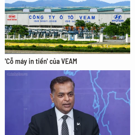
'Cỗ máy in tiền' của VEAM