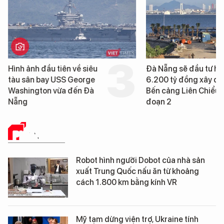
Hình ảnh đầu tiên về siêu
Đà Nẵng sẽ đầu tư h
tàu sân bay USS George
6.200 tỷ đồng xây d
Washington vừa đến Đà
Bến cảng Liên Chiểu g
Nẵng
đoạn 2
PHÂN TÍCH
Robot hình người Dobot của nhà sản
xuất Trung Quốc nấu ăn từ khoảng
cách 1.800 km bằng kính VR
Mỹ tạm dừng viện trợ, Ukraine tính