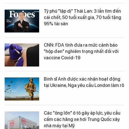
Tỷ phú "lập dị" Thái Lan: 3 lần tìm đến
cái chết, 50 tuổi xuất gia, 70 tuổi tặng
95% tài sản
CNN: FDA tính đưa ra mức cảnh báo
"hộp đen" nghiêm trọng nhất đối với
vaccine Covid-19
Binh sĩ Anh được xác nhận hoạt động
tại Ukraine, Nga yêu cầu London làm rõ
Các "ông lớn" ô tô gây áp lực, yêu cầu
cấm các hãng xe hơi Trung Quốc xây
nhà máy tại Mỹ