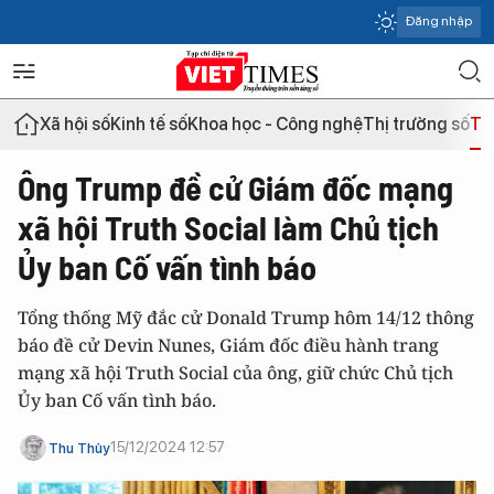
Đăng nhập
Xã hội số
Kinh tế số
Khoa học - Công nghệ
Thị trường số
Th
Ông Trump đề cử Giám đốc mạng
xã hội Truth Social làm Chủ tịch
Ủy ban Cố vấn tình báo
Tổng thống Mỹ đắc cử Donald Trump hôm 14/12 thông
báo đề cử Devin Nunes, Giám đốc điều hành trang
mạng xã hội Truth Social của ông, giữ chức Chủ tịch
Ủy ban Cố vấn tình báo.
15/12/2024 12:57
Thu Thủy