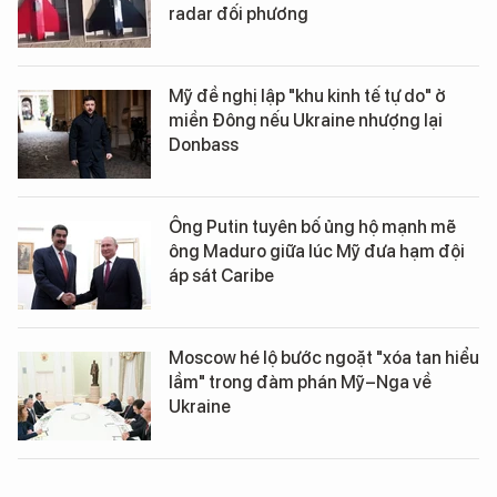
radar đối phương
Mỹ đề nghị lập "khu kinh tế tự do" ở
miền Đông nếu Ukraine nhượng lại
Donbass
Ông Putin tuyên bố ủng hộ mạnh mẽ
ông Maduro giữa lúc Mỹ đưa hạm đội
áp sát Caribe
Moscow hé lộ bước ngoặt "xóa tan hiểu
lầm" trong đàm phán Mỹ–Nga về
Ukraine