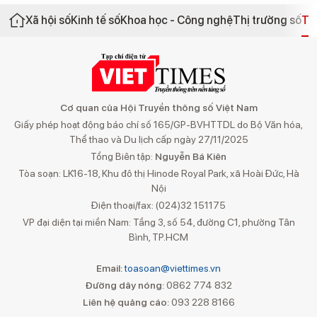
Xã hội số
Kinh tế số
Khoa học - Công nghệ
Thị trường số
Th
Cơ quan của Hội Truyền thông số Việt Nam
Giấy phép hoạt động báo chí số 165/GP-BVHTTDL do Bộ Văn hóa,
Thể thao và Du lịch cấp ngày 27/11/2025
Tổng Biên tập:
Nguyễn Bá Kiên
Tòa soạn: LK16-18, Khu đô thị Hinode Royal Park, xã Hoài Đức, Hà
Nội
Điện thoại/fax: (024)32 151175
VP đại diện tại miền Nam: Tầng 3, số 54, đường C1, phường Tân
Bình, TP.HCM
Email:
toasoan@viettimes.vn
Đường dây nóng:
0862 774 832
Liên hệ quảng cáo:
093 228 8166