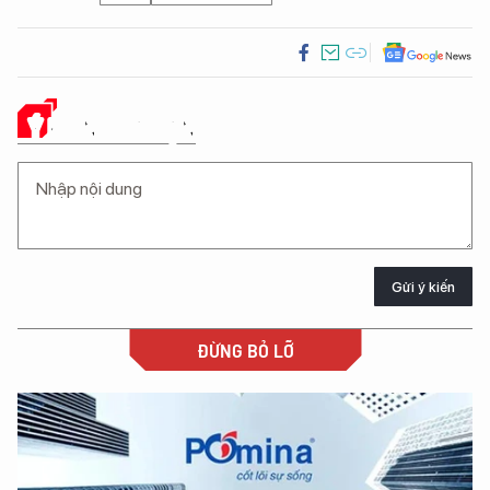
Ý KIẾN CỦA BẠN
Gửi ý kiến
ĐỪNG BỎ LỠ