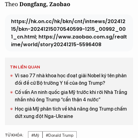
Theo
Dongfang, Zaobao
https://hk.on.cc/hk/bkn/cnt/intnews/202412
15/bkn-20241215070540599-1215_00992_00
1_cn.html; https://www.zaobao.com.sg/realt
ime/world/story20241215-5596408
TIN LIÊN QUAN
Vì sao 77 nhà khoa học đoạt giải Nobel ký tên phản
đối đề cử Bộ trưởng Y tế của ông Trump?
Cố vấn An ninh quốc gia Mỹ trước khi rời Nhà Trắng
nhắn nhủ ông Trump “cẩn thận 4 nước”
Học giả Mỹ phân tích về khả năng ông Trump chấm
dứt xung đột Nga-Ukraine
TỪ KHÓA:
#Mỹ
#Donald Trump