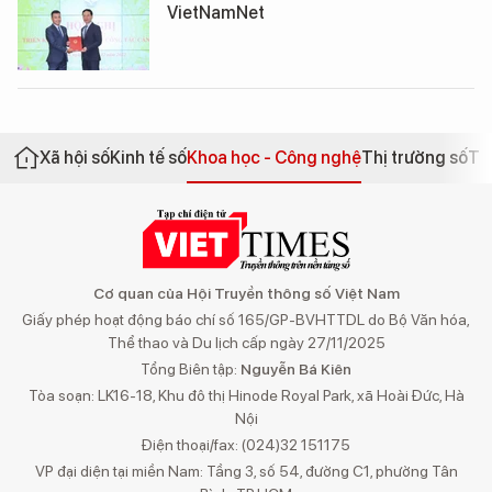
VietNamNet
Xã hội số
Kinh tế số
Khoa học - Công nghệ
Thị trường số
Th
Cơ quan của Hội Truyền thông số Việt Nam
Giấy phép hoạt động báo chí số 165/GP-BVHTTDL do Bộ Văn hóa,
Thể thao và Du lịch cấp ngày 27/11/2025
Tổng Biên tập:
Nguyễn Bá Kiên
Tòa soạn: LK16-18, Khu đô thị Hinode Royal Park, xã Hoài Đức, Hà
Nội
Điện thoại/fax: (024)32 151175
VP đại diện tại miền Nam: Tầng 3, số 54, đường C1, phường Tân