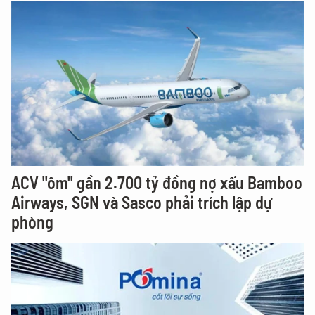
ACV "ôm" gần 2.700 tỷ đồng nợ xấu Bamboo
Airways, SGN và Sasco phải trích lập dự
phòng