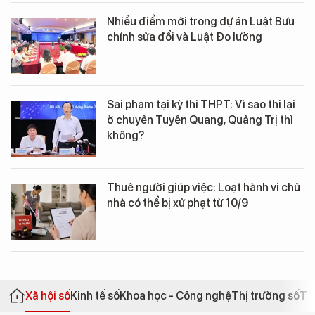
Nhiều điểm mới trong dự án Luật Bưu
chính sửa đổi và Luật Đo lường
Sai phạm tại kỳ thi THPT: Vì sao thi lại
ở chuyên Tuyên Quang, Quảng Trị thì
không?
Thuê người giúp việc: Loạt hành vi chủ
nhà có thể bị xử phạt từ 10/9
Xã hội số
Kinh tế số
Khoa học - Công nghệ
Thị trường số
Th