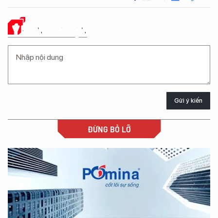
Ý KIẾN CỦA BẠN
Gửi ý kiến
ĐỪNG BỎ LỠ