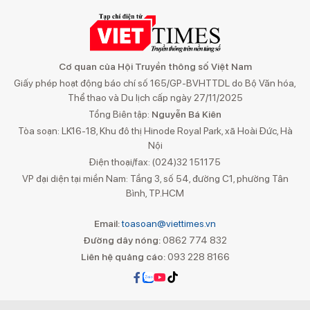
Cơ quan của Hội Truyền thông số Việt Nam
Giấy phép hoạt động báo chí số 165/GP-BVHTTDL do Bộ Văn hóa,
Thể thao và Du lịch cấp ngày 27/11/2025
Tổng Biên tập:
Nguyễn Bá Kiên
Tòa soạn: LK16-18, Khu đô thị Hinode Royal Park, xã Hoài Đức, Hà
Nội
Điện thoại/fax: (024)32 151175
VP đại diện tại miền Nam: Tầng 3, số 54, đường C1, phường Tân
Bình, TP.HCM
Email:
toasoan@viettimes.vn
Đường dây nóng:
0862 774 832
Liên hệ quảng cáo:
093 228 8166