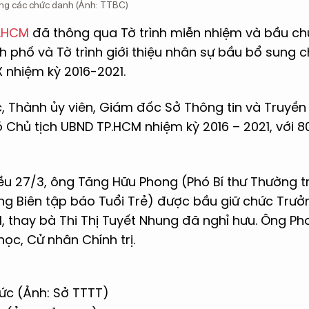
ung các chức danh (Ảnh: TTBC)
.HCM
đã thông qua Tờ trình miễn nhiệm và bầu ch
 phố và Tờ trình giới thiệu nhân sự bầu bổ sung 
X nhiệm kỳ 2016-2021.
 Thành ủy viên, Giám đốc Sở Thông tin và Truyề
 Chủ tịch UBND TP.HCM nhiệm kỳ 2016 – 2021, với 80
iều 27/3, ông Tăng Hữu Phong (Phó Bí thư Thường 
ng Biên tập báo Tuổi Trẻ) được bầu giữ chức Trư
 thay bà Thi Thị Tuyết Nhung đã nghỉ hưu. Ông Ph
học, Cử nhân Chính trị.