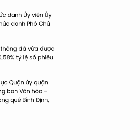
ức danh Ủy viên Ủy
chức danh Phó Chủ
n thông đã vừa được
,58% tỷ lệ số phiếu
trực Quận ủy quận
ởng ban Văn hóa –
ong quê Bình Định,