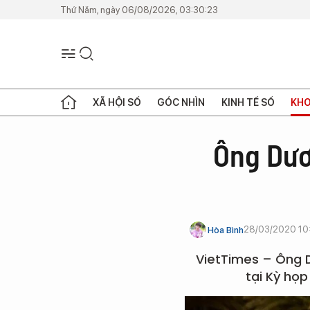
Thứ Năm, ngày 06/08/2026, 03:30:23
XÃ HỘI SỐ
GÓC NHÌN
KINH TẾ SỐ
KHO
Ông Dươ
28/03/2020 10
Hòa Bình
VietTimes – Ông 
tại Kỳ họ