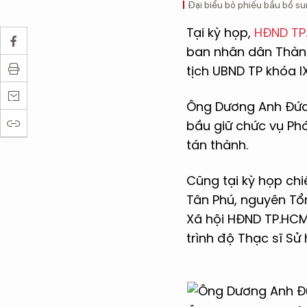
Đại biểu bỏ phiếu bầu bổ s
Tại kỳ họp,
HĐND TP
ban nhân dân Thành
tịch UBND TP khóa I
Ông Dương Anh Đức,
bầu giữ chức vụ Phó
tán thành.
Cũng tại kỳ họp ch
Tân Phú, nguyên Tổ
Xã hội HĐND TP.HCM,
trình độ Thạc sĩ Sử 