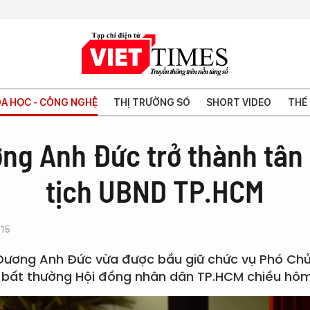
A HỌC - CÔNG NGHỆ
THỊ TRƯỜNG SỐ
SHORT VIDEO
THẾ 
ng Anh Đức trở thành tân
tịch UBND TP.HCM
:15
Dương Anh Đức vừa được bầu giữ chức vụ Phó Chủ
p bất thường Hội đồng nhân dân TP.HCM chiều hôm