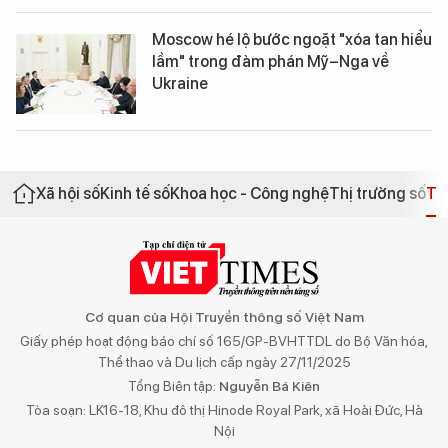
Moscow hé lộ bước ngoặt "xóa tan hiểu
lầm" trong đàm phán Mỹ–Nga về
Ukraine
Xã hội số
Kinh tế số
Khoa học - Công nghệ
Thị trường số
Th
Cơ quan của Hội Truyền thông số Việt Nam
Giấy phép hoạt động báo chí số 165/GP-BVHTTDL do Bộ Văn hóa,
Thể thao và Du lịch cấp ngày 27/11/2025
Tổng Biên tập:
Nguyễn Bá Kiên
Tòa soạn: LK16-18, Khu đô thị Hinode Royal Park, xã Hoài Đức, Hà
Nội