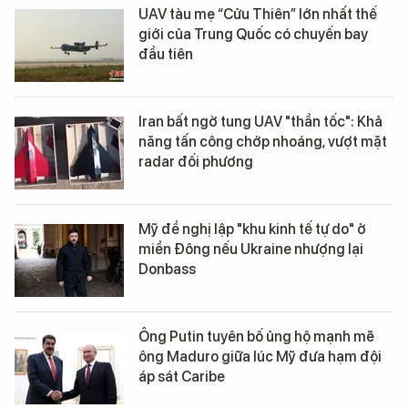
UAV tàu mẹ “Cửu Thiên” lớn nhất thế
giới của Trung Quốc có chuyến bay
đầu tiên
Iran bất ngờ tung UAV "thần tốc": Khả
năng tấn công chớp nhoáng, vượt mặt
radar đối phương
Mỹ đề nghị lập "khu kinh tế tự do" ở
miền Đông nếu Ukraine nhượng lại
Donbass
Ông Putin tuyên bố ủng hộ mạnh mẽ
ông Maduro giữa lúc Mỹ đưa hạm đội
áp sát Caribe