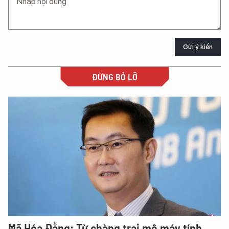
Gửi ý kiến
ĐỪNG BỎ LỠ
Mã Hóa Đằng: Từ chàng trai mê máy tính