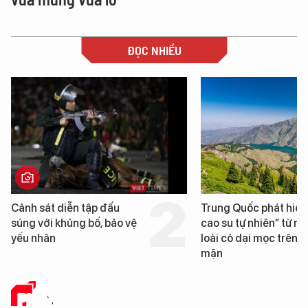
ĐỌC NHIỀU
Trung Quốc phát hiện “mỏ
Loạt dự án bất động 
cao su tự nhiên” từ một
Đà Nẵng sắp bị kiểm 
loài cỏ dại mọc trên đất
mặn
PHÂN TÍCH