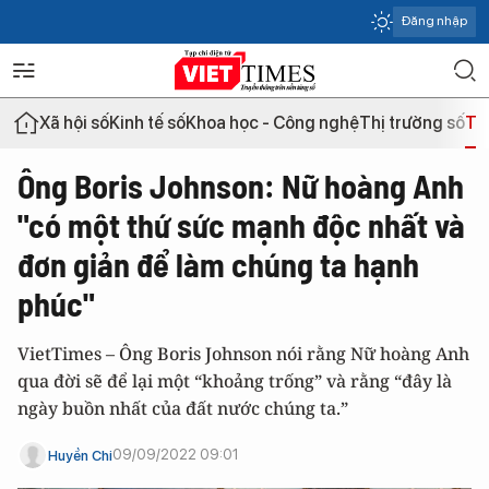
Đăng nhập
Xã hội số
Kinh tế số
Khoa học - Công nghệ
Thị trường số
Th
Ông Boris Johnson: Nữ hoàng Anh
"có một thứ sức mạnh độc nhất và
đơn giản để làm chúng ta hạnh
phúc"
VietTimes – Ông Boris Johnson nói rằng Nữ hoàng Anh
qua đời sẽ để lại một “khoảng trống” và rằng “đây là
ngày buồn nhất của đất nước chúng ta.”
09/09/2022 09:01
Huyền Chi