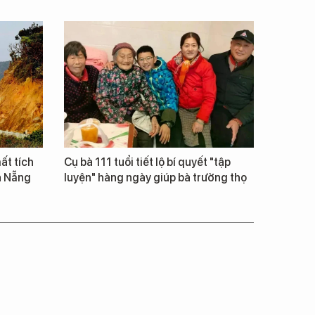
ất tích
Cụ bà 111 tuổi tiết lộ bí quyết "tập
à Nẵng
luyện" hàng ngày giúp bà trường thọ