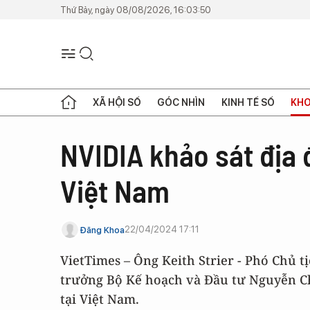
Thứ Bảy, ngày 08/08/2026, 16:03:50
XÃ HỘI SỐ
GÓC NHÌN
KINH TẾ SỐ
KHO
NVIDIA khảo sát địa 
Việt Nam
22/04/2024 17:11
Đăng Khoa
VietTimes – Ông Keith Strier - Phó Chủ t
trưởng Bộ Kế hoạch và Đầu tư Nguyễn Ch
tại Việt Nam.