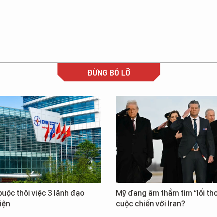
ĐỪNG BỎ LỠ
uộc thôi việc 3 lãnh đạo
Mỹ đang âm thầm tìm “lối tho
iện
cuộc chiến với Iran?