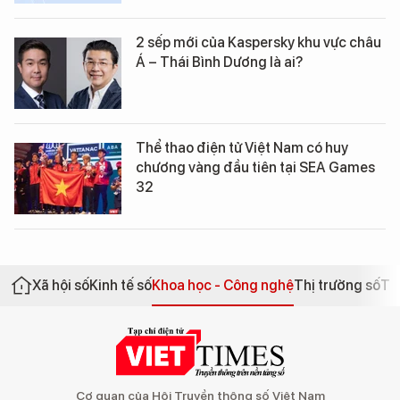
2 sếp mới của Kaspersky khu vực châu
Á – Thái Bình Dương là ai?
Thể thao điện tử Việt Nam có huy
chương vàng đầu tiên tại SEA Games
32
Xã hội số
Kinh tế số
Khoa học - Công nghệ
Thị trường số
Th
Cơ quan của Hội Truyền thông số Việt Nam