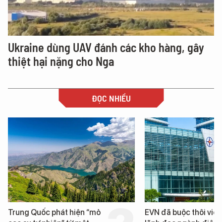
Ukraine dùng UAV đánh các kho hàng, gây
thiệt hại nặng cho Nga
ĐỌC NHIỀU
EVN đã buộc thôi việc 3
Loạt dự án bất động 