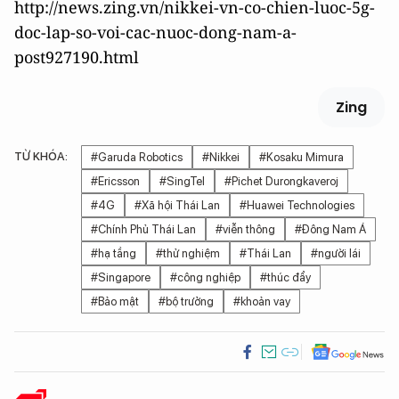
http://news.zing.vn/nikkei-vn-co-chien-luoc-5g-
doc-lap-so-voi-cac-nuoc-dong-nam-a-
post927190.html
Zing
TỪ KHÓA:
#Garuda Robotics
#Nikkei
#Kosaku Mimura
#Ericsson
#SingTel
#Pichet Durongkaveroj
#4G
#Xã hội Thái Lan
#Huawei Technologies
#Chính Phủ Thái Lan
#viễn thông
#Đông Nam Á
#hạ tầng
#thử nghiệm
#Thái Lan
#người lái
#Singapore
#công nghiệp
#thúc đẩy
#Bảo mật
#bộ trưởng
#khoản vay