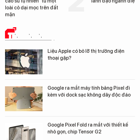
lãnh đạo ngành điện
Đà Nẵng sắp bị kiểm 
TIN CÔNG NGHỆ
Liệu Apple có bỏ lỡ thị trường điện
thoại gập?
Google ra mắt máy tính bảng Pixel đi
kèm với dock sạc không dây độc đáo
Google Pixel Fold ra mắt với thiết kế
nhỏ gọn, chip Tensor G2