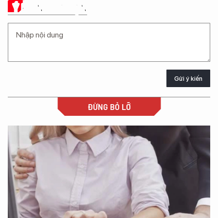
Ý KIẾN CỦA BẠN
Gửi ý kiến
ĐỪNG BỎ LỠ