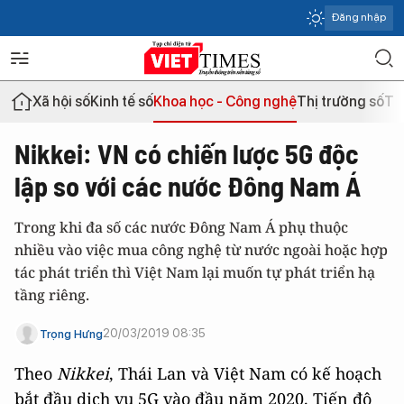
Đăng nhập
Xã hội số
Kinh tế số
Khoa học - Công nghệ
Thị trường số
Th
Nikkei: VN có chiến lược 5G độc
lập so với các nước Đông Nam Á
Trong khi đa số các nước Đông Nam Á phụ thuộc
nhiều vào việc mua công nghệ từ nước ngoài hoặc hợp
tác phát triển thì Việt Nam lại muốn tự phát triển hạ
tầng riêng.
20/03/2019 08:35
Trọng Hưng
Theo
Nikkei
, Thái Lan và Việt Nam có kế hoạch
bắt đầu dịch vụ 5G vào đầu năm 2020. Tiến độ