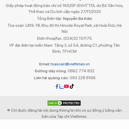
Giấy phép hoạt động báo chí số 165/GP-BVHTTDL do Bộ Văn hóa,
Thể thao và Du lịch cấp ngày 27/11/2025
Tổng Biên tập:
Nguyễn Bá Kiên
Tòa soạn: LK16-18, Khu đô thị Hinode Royal Park, xã Hoài Đức, Hà
Nội
Điện thoại/fax: (024)32 151175
VP đại diện tại miền Nam: Tầng 3, số 54, đường C1, phường Tân
Bình, TP.HCM
Email:
toasoan@viettimes.vn
Đường dây nóng:
0862 774 832
Liên hệ quảng cáo:
093 228 8166
® Chỉ được đăng tải nội dung thông tin khi có sự đồng ý bằng văn
bản của Tạp chí Viettimes.