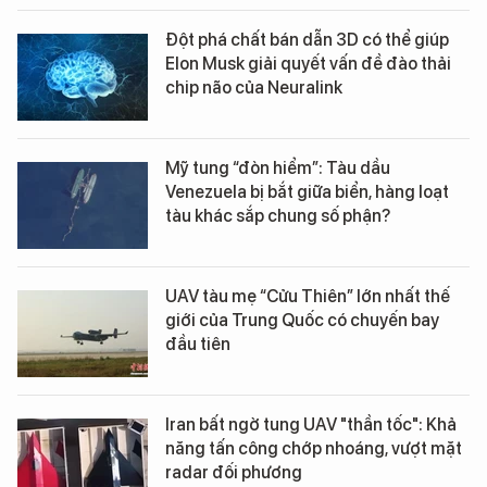
Đột phá chất bán dẫn 3D có thể giúp
Elon Musk giải quyết vấn đề đào thải
chip não của Neuralink
Mỹ tung “đòn hiểm”: Tàu dầu
Venezuela bị bắt giữa biển, hàng loạt
tàu khác sắp chung số phận?
UAV tàu mẹ “Cửu Thiên” lớn nhất thế
giới của Trung Quốc có chuyến bay
đầu tiên
Iran bất ngờ tung UAV "thần tốc": Khả
năng tấn công chớp nhoáng, vượt mặt
radar đối phương