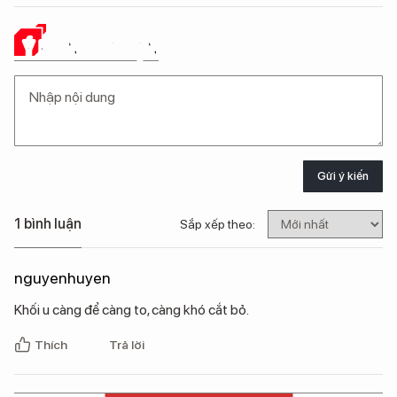
Ý KIẾN CỦA BẠN
Gửi ý kiến
1 bình luận
Sắp xếp theo:
nguyenhuyen
Khối u càng để càng to, càng khó cắt bỏ.
Thích
Trả lời