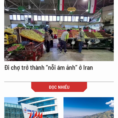
Đi chợ trở thành “nỗi ám ảnh” ở Iran
ĐỌC NHIỀU