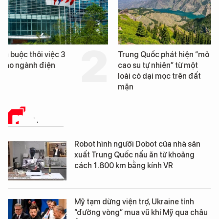
Trung Quốc phát hiện “mỏ
Loạt dự án bất động 
cao su tự nhiên” từ một
Đà Nẵng sắp bị kiểm t
loài cỏ dại mọc trên đất
mặn
PHÂN TÍCH
Robot hình người Dobot của nhà sản
xuất Trung Quốc nấu ăn từ khoảng
cách 1.800 km bằng kính VR
Mỹ tạm dừng viện trợ, Ukraine tính
“đường vòng” mua vũ khí Mỹ qua châu