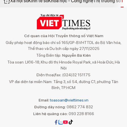
Xã hội số
Kinh tế số
Khoa học - Công nghệ
Thị trường số
Th
Cơ quan của Hội Truyền thông số Việt Nam
Giấy phép hoạt động báo chí số 165/GP-BVHTTDL do Bộ Văn hóa,
Thể thao và Du lịch cấp ngày 27/11/2025
Tổng Biên tập:
Nguyễn Bá Kiên
Tòa soạn: LK16-18, Khu đô thị Hinode Royal Park, xã Hoài Đức, Hà
Nội
Điện thoại/fax: (024)32 151175
VP đại diện tại miền Nam: Tầng 3, số 54, đường C1, phường Tân
Bình, TP.HCM
Email:
toasoan@viettimes.vn
Đường dây nóng:
0862 774 832
Liên hệ quảng cáo:
093 228 8166