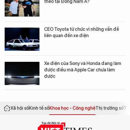
theo tại Đông Nam Á?
CEO Toyota từ chức vì những vấn đề
liên quan đến xe điện
Xe điện của Sony và Honda đang làm
được điều mà Apple Car chưa làm
được
Xã hội số
Kinh tế số
Khoa học - Công nghệ
Thị trường số
Th