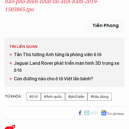
nao-pho-bien-nhat-tai-anh-nam-2019-
1503865.tpo
Tiền Phong
TIN LIÊN QUAN
Tân Thủ tướng Anh từng là phóng viên ô tô
Jaguar Land Rover phát triển màn hình 3D trong xe
ô tô
Con đường nào cho ô tô Việt lăn bánh?
TỪ KHÓA:
#ô tô
#Anh quốc
#phổ biến
#tiêu dùng