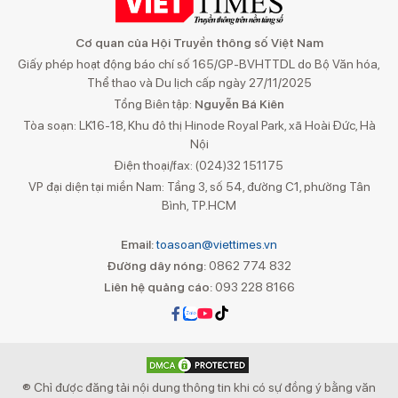
Cơ quan của Hội Truyền thông số Việt Nam
Giấy phép hoạt động báo chí số 165/GP-BVHTTDL do Bộ Văn hóa,
Thể thao và Du lịch cấp ngày 27/11/2025
Tổng Biên tập:
Nguyễn Bá Kiên
Tòa soạn: LK16-18, Khu đô thị Hinode Royal Park, xã Hoài Đức, Hà
Nội
Điện thoại/fax: (024)32 151175
VP đại diện tại miền Nam: Tầng 3, số 54, đường C1, phường Tân
Bình, TP.HCM
Email:
toasoan@viettimes.vn
Đường dây nóng:
0862 774 832
Liên hệ quảng cáo:
093 228 8166
® Chỉ được đăng tải nội dung thông tin khi có sự đồng ý bằng văn