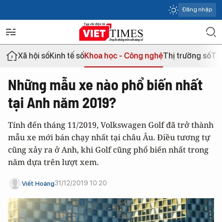
Đăng nhập
Xã hội số
Kinh tế số
Khoa học - Công nghệ
Thị trường số
Th
Những mẫu xe nào phổ biến nhất
tại Anh năm 2019?
Tính đến tháng 11/2019, Volkswagen Golf đã trở thành
mẫu xe mới bán chạy nhất tại châu Âu. Điều tương tự
cũng xảy ra ở Anh, khi Golf cũng phổ biến nhất trong
năm dựa trên lượt xem.
31/12/2019 10:20
Viết Hoàng