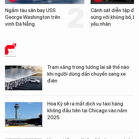
Cảnh sát diễn tập đấu
Cận cảnh chiến hạ
súng với khủng bố, bảo vệ
tống tàu sân bay 
yếu nhân
George Washingto
Đà Nẵng
XE
Trạm xăng trong tương lai sẽ thế nào
khi người dùng dần chuyển sang xe
điện
Hoa Kỳ sẽ ra mắt dịch vụ taxi hàng
không đầu tiên tại Chicago vào năm
2025