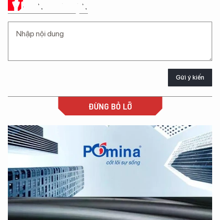
Ý KIẾN CỦA BẠN
Gửi ý kiến
ĐỪNG BỎ LỠ