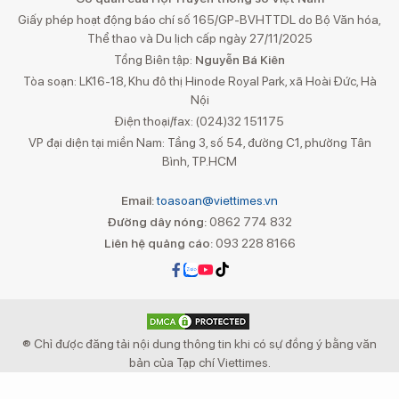
Giấy phép hoạt động báo chí số 165/GP-BVHTTDL do Bộ Văn hóa,
Thể thao và Du lịch cấp ngày 27/11/2025
Tổng Biên tập:
Nguyễn Bá Kiên
Tòa soạn: LK16-18, Khu đô thị Hinode Royal Park, xã Hoài Đức, Hà
Nội
Điện thoại/fax: (024)32 151175
VP đại diện tại miền Nam: Tầng 3, số 54, đường C1, phường Tân
Bình, TP.HCM
Email:
toasoan@viettimes.vn
Đường dây nóng:
0862 774 832
Liên hệ quảng cáo:
093 228 8166
® Chỉ được đăng tải nội dung thông tin khi có sự đồng ý bằng văn
bản của Tạp chí Viettimes.