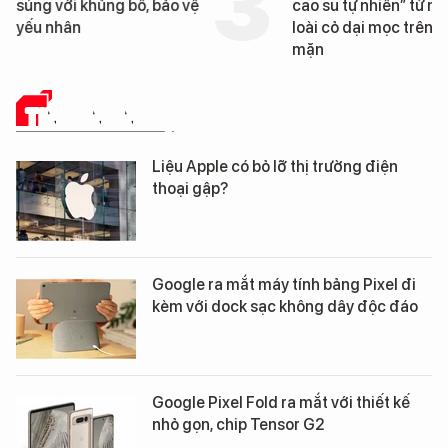
súng với khủng bố, bảo vệ
cao su tự nhiên” từ m
yếu nhân
loài cỏ dại mọc trên đ
mặn
TIN CÔNG NGHỆ
Liệu Apple có bỏ lỡ thị trường điện
thoại gập?
Google ra mắt máy tính bảng Pixel đi
kèm với dock sạc không dây độc đáo
Google Pixel Fold ra mắt với thiết kế
nhỏ gọn, chip Tensor G2