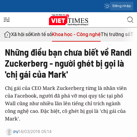
Đăng nhập
Xã hội số
Kinh tế số
Khoa học - Công nghệ
Thị trường số
Th
Những điều bạn chưa biết về Randi
Zuckerberg - người ghét bị gọi là
'chị gái của Mark'
Chị gái của CEO Mark Zuckerberg từng là nhân viên
của Facebook, người đã phá vỡ mọi quy tắc tại phố
Wall cũng như nhiều lần lên tiếng chỉ trích ngành
công nghệ cao. Đặc biệt, cô ghét bị gọi là 'chị gái của
Mark'.
14/03/2018 05:14
PV