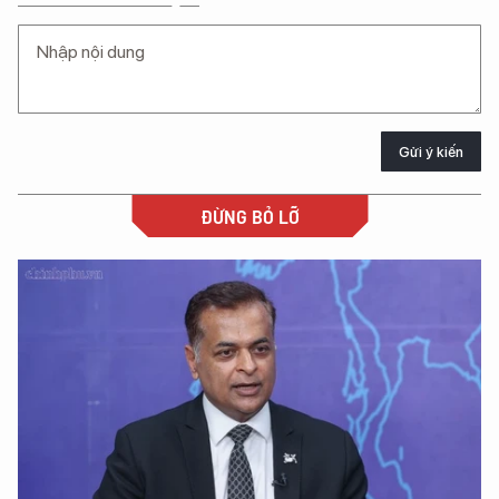
Gửi ý kiến
ĐỪNG BỎ LỠ