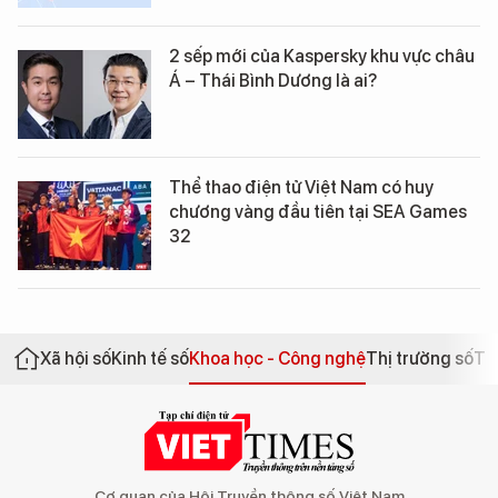
2 sếp mới của Kaspersky khu vực châu
Á – Thái Bình Dương là ai?
Thể thao điện tử Việt Nam có huy
chương vàng đầu tiên tại SEA Games
32
Xã hội số
Kinh tế số
Khoa học - Công nghệ
Thị trường số
Th
Cơ quan của Hội Truyền thông số Việt Nam