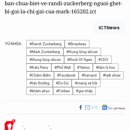
ban-chua-biet-ve-randi-zuckerberg-nguoi-ghet-
bi-goi-la-chi-gai-cua-mark-165202.ict
ICTNews
TỪ KHÓA:
#Randi Zuckerberg
#Broadway
#Mark Zuckerberg
#thung lũng silicon
#thung lũng silicon
#Rock Of Ages
#CEO
#Katy Perry
#Phố Wall
#Yahoo
#tâm lý học
#Châm Biếm
#Facebook
#harvard
#talk show
#tán thưởng
#Do Dự
#mạng xã hội
#khâm phục
#Forbes
#gia nhập
Ý KIẾN CỦA BẠN